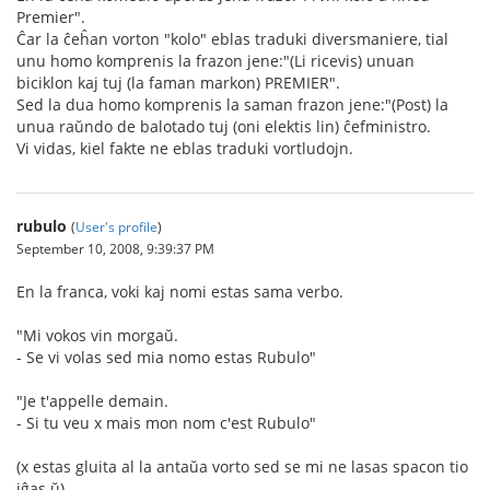
Premier".
Ĉar la ĉeĥan vorton "kolo" eblas traduki diversmaniere, tial
unu homo komprenis la frazon jene:"(Li ricevis) unuan
biciklon kaj tuj (la faman markon) PREMIER".
Sed la dua homo komprenis la saman frazon jene:"(Post) la
unua raŭndo de balotado tuj (oni elektis lin) ĉefministro.
Vi vidas, kiel fakte ne eblas traduki vortludojn.
rubulo
(
User's profile
)
September 10, 2008, 9:39:37 PM
En la franca, voki kaj nomi estas sama verbo.
"Mi vokos vin morgaŭ.
- Se vi volas sed mia nomo estas Rubulo"
"Je t'appelle demain.
- Si tu veu x mais mon nom c'est Rubulo"
(x estas gluita al la antaŭa vorto sed se mi ne lasas spacon tio
iĝas ŭ)