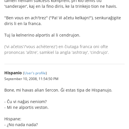
tamen neniam sukcesis kompreni, pri kio temis tiu
'sanderajer', kaj en la fino diris, ke la trinkejo tion ne havis.
"Ben vous en ach'trez" ("Pa! Vi aĉetu kelkajn!"), senkuraĝigite
diris li en la franca.
Tuj la kelnerino alportis al li cendrujon.
('vi aĉetos'/'vous achèterez') en ĉiutaga franca oni ofte
prononcas 'aŝtre', samkiel la angla 'ashtray', 'cindrujo'.
Hispanio
(
User's profile
)
September 10, 2008, 11:54:50 PM
Bone, mi havas alian ŝercon. Ĝi estas tipa de Hispanujo.
- Ĉu vi naĝas neniom?
- Mi ne alportis veston.
Hispane:
- ¿No nada nada?