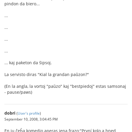
pindon da biero...
...
...
...
...
... kaj paketon da ŝipsoj.
La servisto diras "Kial la grandan paŭzon?"
(En la angla, la vortoj "paŭzo" kaj "bestpiedoj" estas samsonaj
- pause/paws)
dobri
(
User's profile
)
September 10, 2008, 3:04:45 PM
En iu ĉeĥa komedio aperas jena frazo:"První kolo a hned