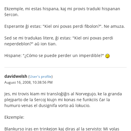
Ekzemple, mi estas hispana, kaj mi provis traduki hispanan
ŝercon.
Esperante ĝi estas: "Kiel oni povas perdi fibolon?". Ne amuza.
Sed se mi tradukas litere, ĝi estas: "Kiel oni povas perdi
neperdeblon?" aŭ ion tian.
Hispane: "¿Cómo se puede perder un imperdible?"
davidwelsh
(
User's profile
)
August 16, 2008, 10:38:56 PM
Jes, mi trovis kiam mi transloĝiĝis al Norvegujo, ke la granda
plejparto de la ŝercoj kiujn mi konas ne funkciis ĉar la
humuro venas el dusignifa vorto aŭ lokucio.
Ekzemple:
Blankurso iras en trinkejon kaj diras al la servisto: Mi volas