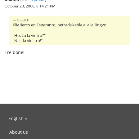
October 20, 2008, 8:14:21 PM
Rudolf F.:
Plia ŝerco en Esperanto, netradukebla al aliaj lingvoj:
"Ho, ĉu la vintro?"
"Ne, da vin' tro!"
Tre bone!
English
About us