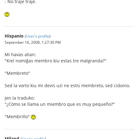
- No traje traje.
Hispanio
(
User's profile
)
September 16, 2008, 1:27:30 PM
Mi havas alian:
"Kiel nomiĝas membro kiu estas tre malgranda?"
"Membreto"
Sed la vorto kiu mi devis uzi ne estis membreto, sed cidonio.
Jen la traduko:
"¿Cómo se llama un miembro que es muy pequeño?"
"Membrillo"
Miland
(
User's profile
)