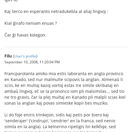
Kaj ŝerco en esperanto netradukebla al aliaj lingvoj :
Kial ĝirafo neniam enuas ?
Ĉar ĝi havas kolegon.
Filu
(
User's profile
)
September 10, 2008, 11:20:04 PM
Francparolanta amiko mia estis laboranta en angla provinco
en Kanado, sed nur malmulte scipovis la anglan. Almenaŭ li
sciis, ke en multaj kazoj vortoj estas tre simile skribataj en
ambaŭ lingvoj, eĉ se la prononco iom pli malsimilas... sed tio
ne tro gravis, ĉar la plej multaj en Kanado pli malpli scias kiel
sonas la anglan kaj povas simieske kopii ties muziko.
Li do foje eniris trinkejon, sidis kaj petis por biero kaj
'senderajer' ('cindrujo', 'cendrier' en la franca, sed nenio
simila en la angla). La kelnerino ripetigis lin kelkfoje, sed