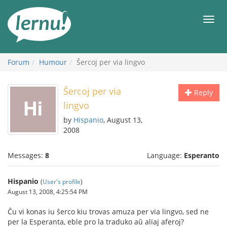
Skip
to
Men
the
content
Forum
Humour
Ŝercoj per via lingvo
Ŝercoj per via
Reply
lingvo
by
Hispanio
, August 13,
2008
Messages:
8
Language:
Esperanto
Hispanio
(
User's profile
)
August 13, 2008, 4:25:54 PM
Ĉu vi konas iu ŝerco kiu trovas amuza per via lingvo, sed ne
per la Esperanta, eble pro la traduko aŭ aliaj aferoj?