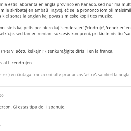
ia estis laboranta en angla provinco en Kanado, sed nur malmulte s
simile skribataj en ambaŭ lingvoj, eĉ se la prononco iom pli malsimila
s kiel sonas la anglan kaj povas simieske kopii ties muziko.
jon, sidis kaj petis por biero kaj 'senderajer' ('cindrujo', 'cendrier' e
 kelkfoje, sed tamen neniam sukcesis kompreni, pri kio temis tiu 'sande
"Pa! Vi aĉetu kelkajn!"), senkuraĝigite diris li en la franca.
s al li cendrujon.
erez') en ĉiutaga franca oni ofte prononcas 'aŝtre', samkiel la angla '
50
ercon. Ĝi estas tipa de Hispanujo.
.