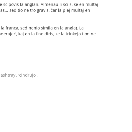
cipovis la anglan. Almenaŭ li sciis, ke en multaj
s... sed tio ne tro gravis, ĉar la plej multaj en
n la franca, sed nenio simila en la angla). La
rajer', kaj en la fino diris, ke la trinkejo tion ne
ashtray', 'cindrujo'.