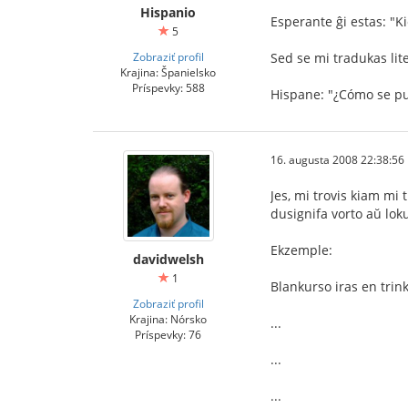
Hispanio
Esperante ĝi estas: "K
5
Zobraziť profil
Sed se mi tradukas lite
Krajina: Španielsko
Príspevky: 588
Hispane: "¿Cómo se p
16. augusta 2008 22:38:56
Jes, mi trovis kiam mi 
dusignifa vorto aŭ loku
Ekzemple:
davidwelsh
1
Blankurso iras en trink
Zobraziť profil
Krajina: Nórsko
...
Príspevky: 76
...
...