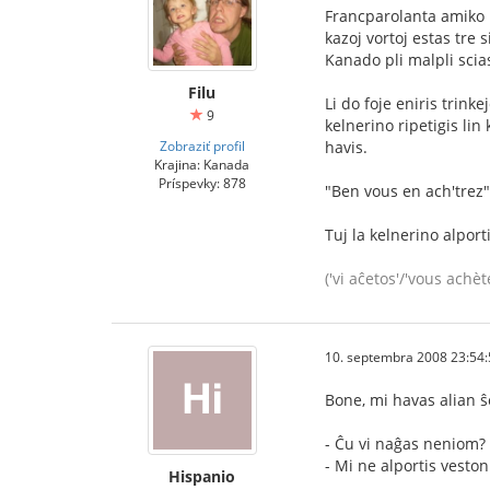
Francparolanta amiko m
kazoj vortoj estas tre 
Kanado pli malpli scia
Filu
Li do foje eniris trinke
9
kelnerino ripetigis lin
Zobraziť profil
havis.
Krajina: Kanada
Príspevky: 878
"Ben vous en ach'trez" (
Tuj la kelnerino alporti
('vi aĉetos'/'vous achèt
10. septembra 2008 23:54:
Bone, mi havas alian ŝ
- Ĉu vi naĝas neniom?
- Mi ne alportis veston
Hispanio