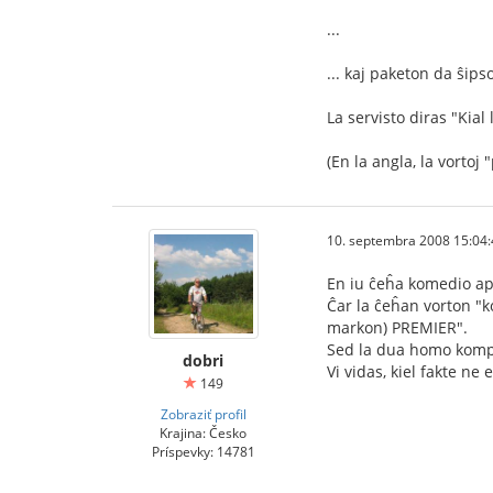
...
... kaj paketon da ŝipso
La servisto diras "Kia
(En la angla, la vorto
10. septembra 2008 15:04:
En iu ĉeĥa komedio ape
Ĉar la ĉeĥan vorton "k
markon) PREMIER".
Sed la dua homo kompre
dobri
Vi vidas, kiel fakte ne 
149
Zobraziť profil
Krajina: Česko
Príspevky: 14781