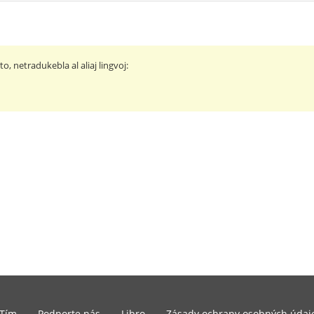
o, netradukebla al aliaj lingvoj:
Tím
Podporte nás
Libro
Zásady ochrany osobných údaj