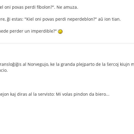
iel oni povas perdi fibolon?". Ne amuza.
re, ĝi estas: "Kiel oni povas perdi neperdeblon?" aŭ ion tian.
uede perder un imperdible?"
transloĝiĝis al Norvegujo, ke la granda plejparto de la ŝercoj kiujn
cio.
ejon kaj diras al la servisto: Mi volas pindon da biero...