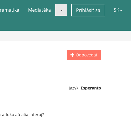
ramatika
Mediatéka
SK
Prihlásiť sa
Odpovedať
Jazyk:
Esperanto
traduko aŭ aliaj aferoj?