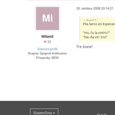
20. októbra 2008 20:14:21
Rudolf F.:
Plia ŝerco en Esperant
"Ho, ĉu la vintro?"
Miland
"Ne, da vin' tro!"
52
Tre bone!
Zobraziť profil
Krajina: Spojené kráľovstvo
Príspevky: 4834
Slovenčina
O nás