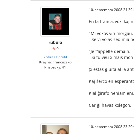
10. septembra 2008 21:39:
En la franca, voki kaj
"Mi vokos vin morgaŭ.
- Se vi volas sed mia 
rubulo
0
"Je t'appelle demain.
Zobraziť profil
- Si tu veu x mais mon
Krajina: Francúzsko
Príspevky: 41
(x estas gluita al la a
Kaj ŝerco en esperanto 
Kial ĝirafo neniam enu
Ĉar ĝi havas kolegon.
10. septembra 2008 23:20: