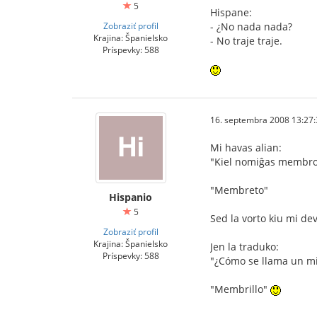
5
Hispane:
Zobraziť profil
- ¿No nada nada?
Krajina: Španielsko
- No traje traje.
Príspevky: 588
16. septembra 2008 13:27:
Mi havas alian:
"Kiel nomiĝas membro 
"Membreto"
Hispanio
5
Sed la vorto kiu mi de
Zobraziť profil
Krajina: Španielsko
Jen la traduko:
Príspevky: 588
"¿Cómo se llama un 
"Membrillo"