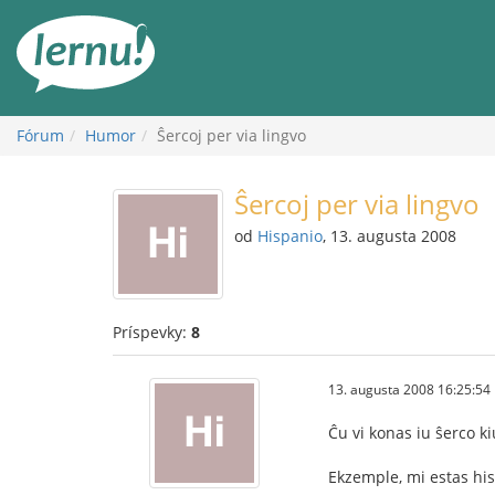
Späť
na
obsah
Fórum
Humor
Ŝercoj per via lingvo
Ŝercoj per via lingvo
od
Hispanio
, 13. augusta 2008
Príspevky:
8
13. augusta 2008 16:25:54
Ĉu vi konas iu ŝerco ki
Ekzemple, mi estas his