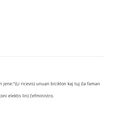
jene:"(Li ricevis) unuan biciklon kaj tuj (la faman
i elektis lin) ĉefministro.