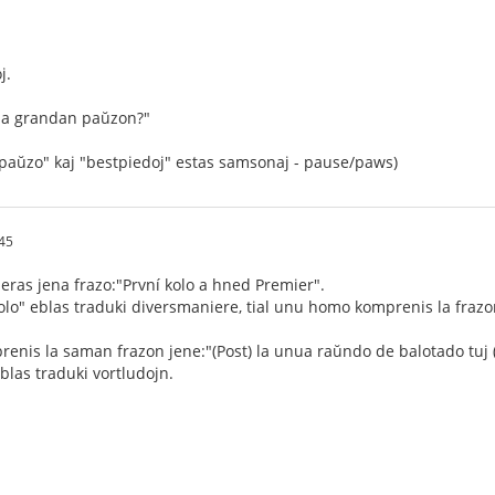
j.
l la grandan paŭzon?"
j "paŭzo" kaj "bestpiedoj" estas samsonaj - pause/paws)
45
ras jena frazo:"První kolo a hned Premier".
olo" eblas traduki diversmaniere, tial unu homo komprenis la frazon 
nis la saman frazon jene:"(Post) la unua raŭndo de balotado tuj (on
eblas traduki vortludojn.