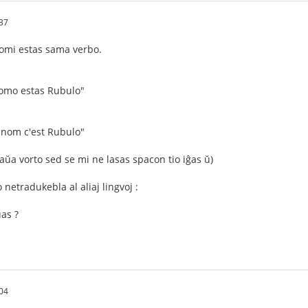
37
 nomi estas sama verbo.
nomo estas Rubulo"
 nom c'est Rubulo"
ntaŭa vorto sed se mi ne lasas spacon tio iĝas ŭ)
netradukebla al aliaj lingvoj :
as ?
04