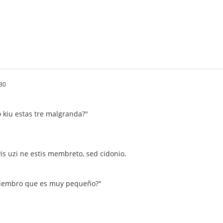
30
kiu estas tre malgranda?"
vis uzi ne estis membreto, sed cidonio.
miembro que es muy pequeño?"