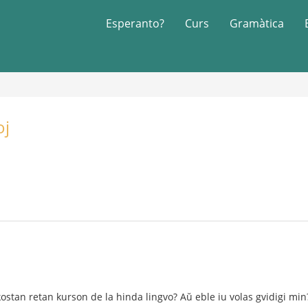
Esperanto?
Curs
Gramàtica
oj
ostan retan kurson de la hinda lingvo? Aŭ eble iu volas gvidigi min