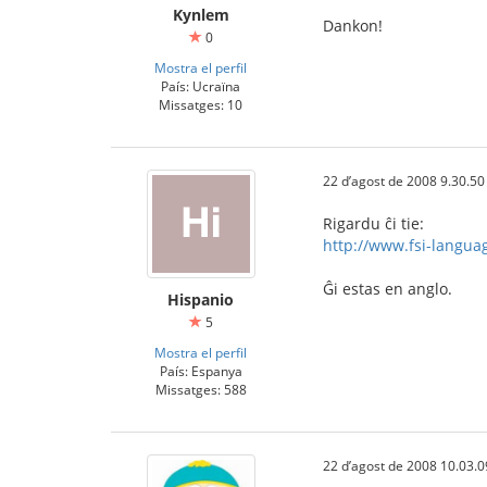
Kynlem
Dankon!
0
Mostra el perfil
País: Ucraïna
Missatges: 10
22 d’agost de 2008 9.30.50
Rigardu ĉi tie:
http://www.fsi-langua
Ĝi estas en anglo.
Hispanio
5
Mostra el perfil
País: Espanya
Missatges: 588
22 d’agost de 2008 10.03.0