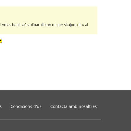
vi volas babili aŭ voĉparoli kun mi per skajpo, diru al
s
Condicions d'ús
Contacta amb nosaltres