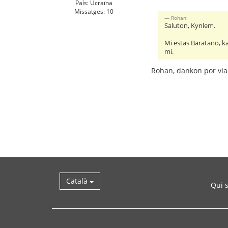
País: Ucraïna
Missatges: 10
Rohan:
Saluton, Kynlem.
Mi estas Baratano, kaj
mi.
Rohan, dankon por via
Català
Qui 