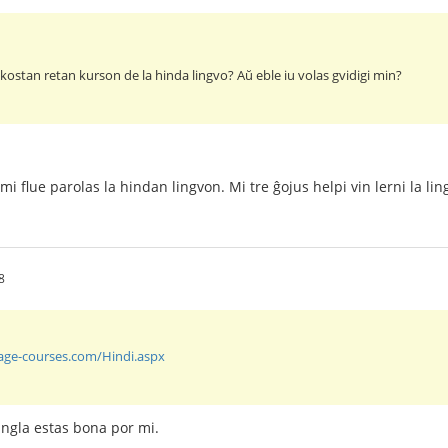
kostan retan kurson de la hinda lingvo? Aŭ eble iu volas gvidigi min?
mi flue parolas la hindan lingvon. Mi tre ĝojus helpi vin lerni la lin
8
uage-courses.com/Hindi.aspx
angla estas bona por mi.