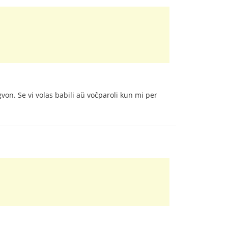
gvon. Se vi volas babili aŭ voĉparoli kun mi per