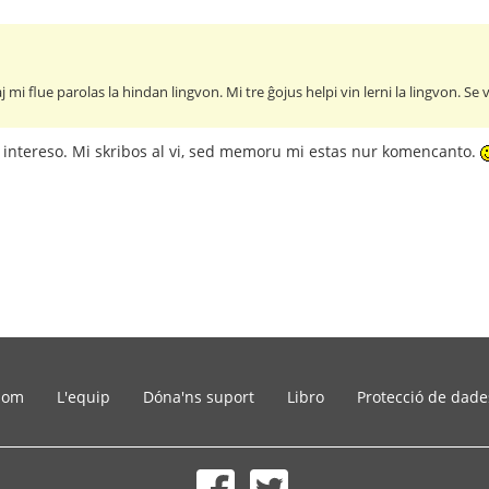
 mi flue parolas la hindan lingvon. Mi tre ĝojus helpi vin lerni la lingvon. Se 
 intereso. Mi skribos al vi, sed memoru mi estas nur komencanto.
som
L'equip
Dóna'ns suport
Libro
Protecció de dade