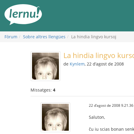
Al
contingut
Fòrum
Sobre altres llengües
La hindia lingvo kursoj
La hindia lingvo kurs
de
Kynlem
, 22 d’agost de 2008
Missatges:
4
22 d’agost de 2008 9.21.36
Saluton,
ĉu iu scias bonan senk