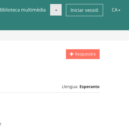
Biblioteca multimèdia
CA
Iniciar sessió
Respondre
Llengua:
Esperanto
?