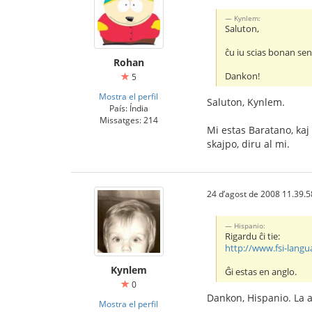
Kynlem:
Saluton,
ĉu iu scias bonan sen
Rohan
Dankon!
5
Mostra el perfil
Saluton, Kynlem.
País: Índia
Missatges: 214
Mi estas Baratano, kaj 
skajpo, diru al mi.
24 d’agost de 2008 11.39.5
Hispanio:
Rigardu ĉi tie:
http://www.fsi-lang
Kynlem
Ĝi estas en anglo.
0
Dankon, Hispanio. La 
Mostra el perfil