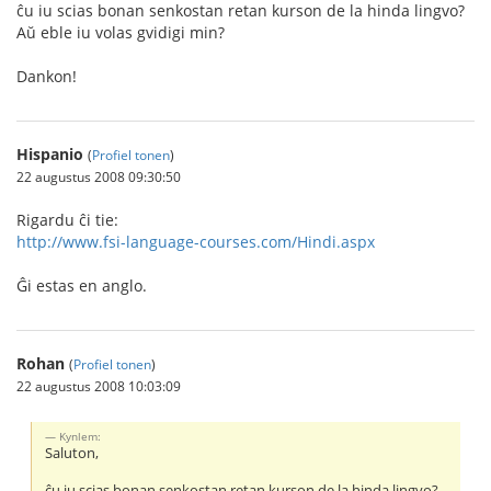
ĉu iu scias bonan senkostan retan kurson de la hinda lingvo?
Aŭ eble iu volas gvidigi min?
Dankon!
Hispanio
(
Profiel tonen
)
22 augustus 2008 09:30:50
Rigardu ĉi tie:
http://www.fsi-language-courses.com/Hindi.aspx
Ĝi estas en anglo.
Rohan
(
Profiel tonen
)
22 augustus 2008 10:03:09
Kynlem:
Saluton,
ĉu iu scias bonan senkostan retan kurson de la hinda lingvo?