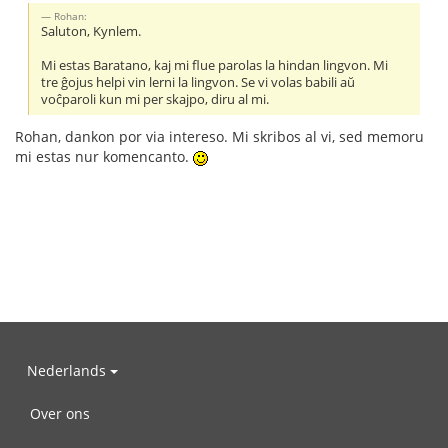
Rohan:
Saluton, Kynlem.
Mi estas Baratano, kaj mi flue parolas la hindan lingvon. Mi
tre ĝojus helpi vin lerni la lingvon. Se vi volas babili aŭ
voĉparoli kun mi per skajpo, diru al mi.
Rohan, dankon por via intereso. Mi skribos al vi, sed memoru
mi estas nur komencanto.
Nederlands
Over ons