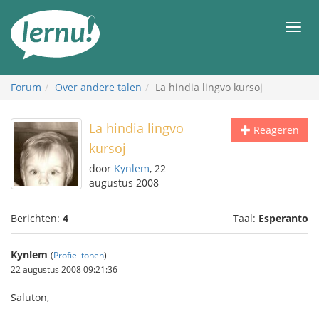
Naar
de
Men
inhoud
Forum
Over andere talen
La hindia lingvo kursoj
La hindia lingvo
Reageren
kursoj
door
Kynlem
, 22
augustus 2008
Berichten:
4
Taal:
Esperanto
Kynlem
(
Profiel tonen
)
22 augustus 2008 09:21:36
Saluton,