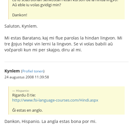
Aŭ eble iu volas gvidigi min?
Dankon!
Saluton, Kynlem.
Mi estas Baratano, kaj mi flue parolas la hindan lingvon. Mi
tre ĝojus helpi vin lerni la lingvon. Se vi volas babili aŭ
voĉparoli kun mi per skajpo, diru al mi.
Kynlem
(
Profiel tonen
)
24 augustus 2008 11:39:58
Hispanio:
Rigardu ĉi tie:
http://www.fsi-language-courses.com/Hindi.aspx
Ĝi estas en anglo.
Dankon, Hispanio. La angla estas bona por mi.