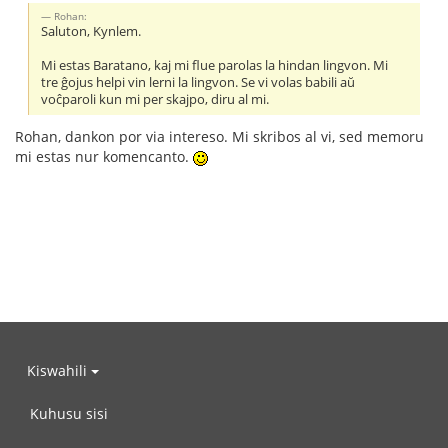
Rohan:
Saluton, Kynlem.
Mi estas Baratano, kaj mi flue parolas la hindan lingvon. Mi
tre ĝojus helpi vin lerni la lingvon. Se vi volas babili aŭ
voĉparoli kun mi per skajpo, diru al mi.
Rohan, dankon por via intereso. Mi skribos al vi, sed memoru
mi estas nur komencanto.
Kiswahili
Kuhusu sisi