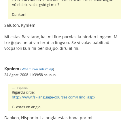
Aŭ eble iu volas gvidigi min?
Dankon!
Saluton, Kynlem.
Mi estas Baratano, kaj mi flue parolas la hindan lingvon. Mi
tre ĝojus helpi vin lerni la lingvon. Se vi volas babili aŭ
voĉparoli kun mi per skajpo, diru al mi.
Kynlem
(
Wasifu wa mtumiaji
)
24 Agosti 2008 11:39:58 asubuhi
Hispanio:
Rigardu ĉi tie:
http://www.fsi-language-courses.com/Hindi.aspx
Ĝi estas en anglo.
Dankon, Hispanio. La angla estas bona por mi.