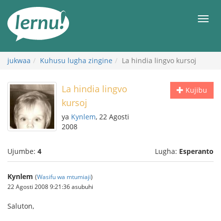
Kwa
maudhui
orod
jukwaa
Kuhusu lugha zingine
La hindia lingvo kursoj
La hindia lingvo
Kujibu
kursoj
ya
Kynlem
, 22 Agosti
2008
Ujumbe:
4
Lugha:
Esperanto
Kynlem
(
Wasifu wa mtumiaji
)
22 Agosti 2008 9:21:36 asubuhi
Saluton,