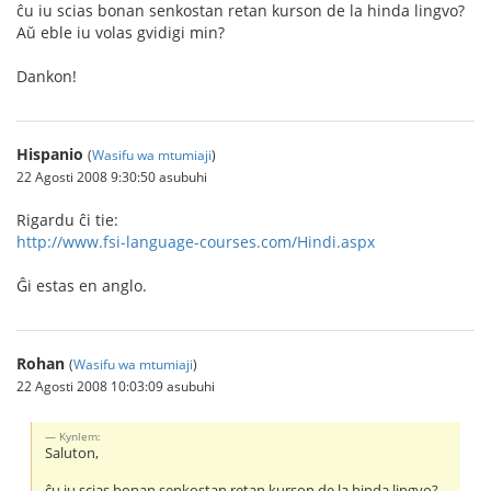
ĉu iu scias bonan senkostan retan kurson de la hinda lingvo?
Aŭ eble iu volas gvidigi min?
Dankon!
Hispanio
(
Wasifu wa mtumiaji
)
22 Agosti 2008 9:30:50 asubuhi
Rigardu ĉi tie:
http://www.fsi-language-courses.com/Hindi.aspx
Ĝi estas en anglo.
Rohan
(
Wasifu wa mtumiaji
)
22 Agosti 2008 10:03:09 asubuhi
Kynlem:
Saluton,
ĉu iu scias bonan senkostan retan kurson de la hinda lingvo?