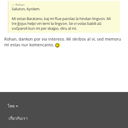
Rohan:
Saluton, Kynlem.
Mi estas Baratano, kaj mi flue parolas la hindan lingvon. Mi
tre ĝojus helpi vin lerni la lingvon. Se vi volas babili aŭ
voĉparoli kun mi per skajpo, diru al mi.
Rohan, dankon por via intereso. Mi skribos al vi, sed memoru
mi estas nur komencanto.
ไทย
เกี่ยวกับเรา