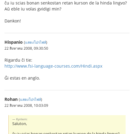
ĉu iu scias bonan senkostan retan kurson de la hinda lingvo?
Aŭ eble iu volas gvidigi min?
Dankon!
Hispanio
(
แสดงโปรไฟล์
)
22 สิงหาคม 2008, 09:30:50
Rigardu ĉi tie:
http://www.fsi-language-courses.com/Hindi.aspx
Ĝi estas en anglo.
Rohan
(
แสดงโปรไฟล์
)
22 สิงหาคม 2008, 10:03:09
Kynlem:
Saluton,
ĉu iu scias bonan senkostan retan kurson de la hinda lingvo?