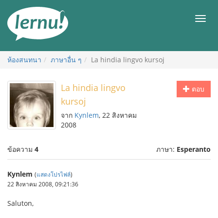
ไป
ยัง
เมนู
สารบัญ
ห้องสนทนา
ภาษาอื่น ๆ
La hindia lingvo kursoj
La hindia lingvo
ตอบ
kursoj
จาก
Kynlem
, 22 สิงหาคม
2008
ข้อความ
4
ภาษา:
Esperanto
Kynlem
(
แสดงโปรไฟล์
)
22 สิงหาคม 2008, 09:21:36
Saluton,