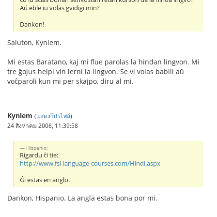
Aŭ eble iu volas gvidigi min?
Dankon!
Saluton, Kynlem.
Mi estas Baratano, kaj mi flue parolas la hindan lingvon. Mi
tre ĝojus helpi vin lerni la lingvon. Se vi volas babili aŭ
voĉparoli kun mi per skajpo, diru al mi.
Kynlem
(
แสดงโปรไฟล์
)
24 สิงหาคม 2008, 11:39:58
Hispanio:
Rigardu ĉi tie:
http://www.fsi-language-courses.com/Hindi.aspx
Ĝi estas en anglo.
Dankon, Hispanio. La angla estas bona por mi.