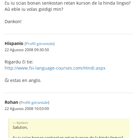
ĉu iu scias bonan senkostan retan kurson de la hinda lingvo?
Aŭ eble iu volas gvidigi min?
Dankon!
Hispanio
(
Profili görüntüle
)
22 Ağustos 2008 09:30:50
Rigardu ĉi tie:
http://www.fsi-language-courses.com/Hindi.aspx
Ĝi estas en anglo.
Rohan
(
Profili görüntüle
)
22 Ağustos 2008 10:03:09
Kynlem:
Saluton,
ĉu iu scias bonan senkostan retan kurson de la hinda lingvo?