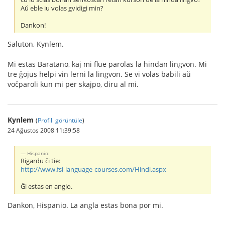
Aŭ eble iu volas gvidigi min?
Dankon!
Saluton, Kynlem.
Mi estas Baratano, kaj mi flue parolas la hindan lingvon. Mi
tre ĝojus helpi vin lerni la lingvon. Se vi volas babili aŭ
voĉparoli kun mi per skajpo, diru al mi.
Kynlem
(
Profili görüntüle
)
24 Ağustos 2008 11:39:58
Hispanio:
Rigardu ĉi tie:
http://www.fsi-language-courses.com/Hindi.aspx
Ĝi estas en anglo.
Dankon, Hispanio. La angla estas bona por mi.