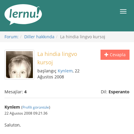
İçerik
Görüntüleme
Men
Forum:
Diller hakkında
La hindia lingvo kursoj
La hindia lingvo
Cevapla
kursoj
başlangıç
Kynlem
, 22
Ağustos 2008
Mesajlar:
4
Dil:
Esperanto
Kynlem
(
Profili görüntüle
)
22 Ağustos 2008 09:21:36
Saluton,