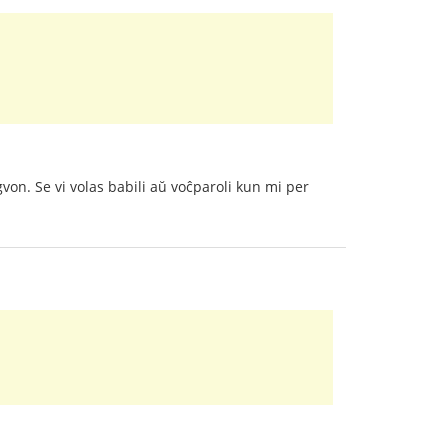
gvon. Se vi volas babili aŭ voĉparoli kun mi per