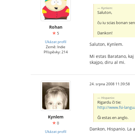
Kynlem:
Saluton,
ĉu iu scias bonan sen
Rohan
Dankon!
5
Ukázat profil
Saluton, Kynlem.
Země: Indie
Příspěvky: 214
Mi estas Baratano, kaj 
skajpo, diru al mi.
24. srpna 2008 11:39:58
Hispanio:
Rigardu ĉi tie:
http://www.fsi-lang
Kynlem
Ĝi estas en anglo.
0
Dankon, Hispanio. La 
Ukázat profil