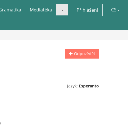
Gramatika
Mediatéka
CS
Přihlášení
Odpovědět
Jazyk:
Esperanto
?