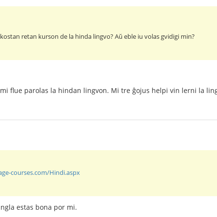
kostan retan kurson de la hinda lingvo? Aŭ eble iu volas gvidigi min?
mi flue parolas la hindan lingvon. Mi tre ĝojus helpi vin lerni la lin
uage-courses.com/Hindi.aspx
angla estas bona por mi.