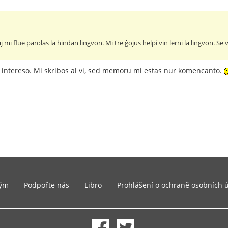
 mi flue parolas la hindan lingvon. Mi tre ĝojus helpi vin lerni la lingvon. Se 
 intereso. Mi skribos al vi, sed memoru mi estas nur komencanto.
ým
Podpořte nás
Libro
Prohlášení o ochraně osobních 