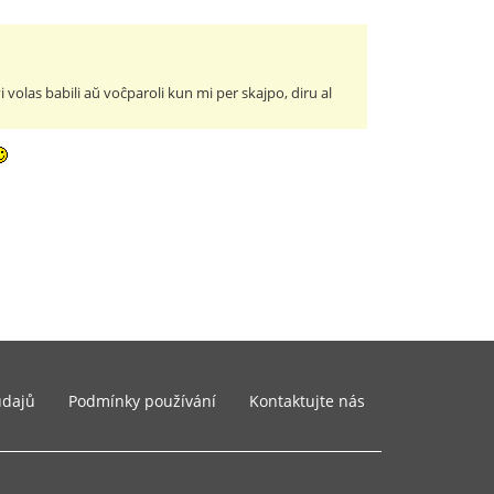
vi volas babili aŭ voĉparoli kun mi per skajpo, diru al
údajů
Podmínky používání
Kontaktujte nás