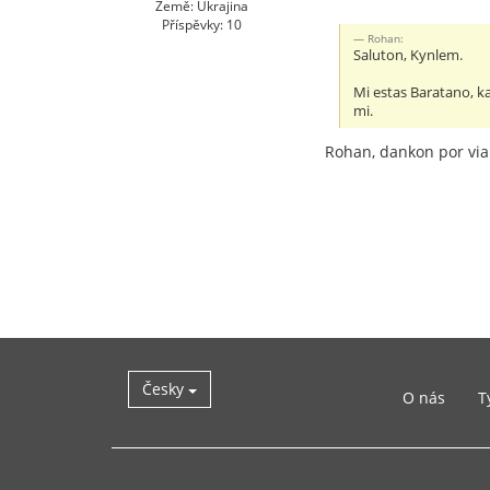
Země: Ukrajina
Příspěvky: 10
Rohan:
Saluton, Kynlem.
Mi estas Baratano, kaj
mi.
Rohan, dankon por via
Česky
O nás
T