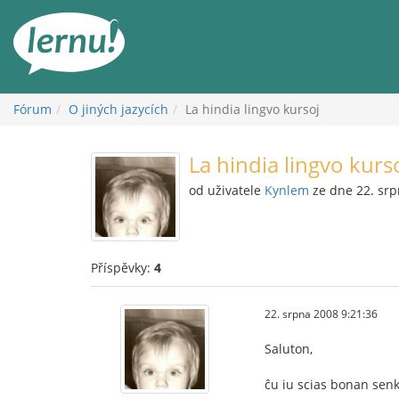
Přejít
k
obsahu
Fórum
O jiných jazycích
La hindia lingvo kursoj
La hindia lingvo kurs
od uživatele
Kynlem
ze dne 22. sr
Příspěvky:
4
22. srpna 2008 9:21:36
Saluton,
ĉu iu scias bonan senk