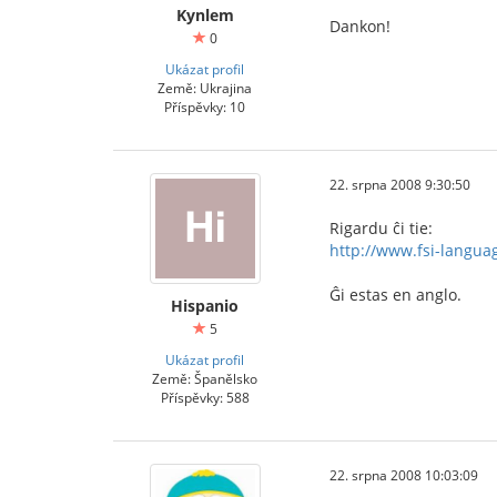
Kynlem
Dankon!
0
Ukázat profil
Země: Ukrajina
Příspěvky: 10
22. srpna 2008 9:30:50
Rigardu ĉi tie:
http://www.fsi-langua
Ĝi estas en anglo.
Hispanio
5
Ukázat profil
Země: Španělsko
Příspěvky: 588
22. srpna 2008 10:03:09