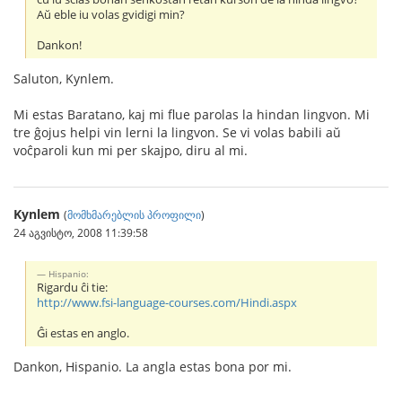
Aŭ eble iu volas gvidigi min?
Dankon!
Saluton, Kynlem.
Mi estas Baratano, kaj mi flue parolas la hindan lingvon. Mi
tre ĝojus helpi vin lerni la lingvon. Se vi volas babili aŭ
voĉparoli kun mi per skajpo, diru al mi.
Kynlem
(
მომხმარებლის პროფილი
)
24 აგვისტო, 2008 11:39:58
Hispanio:
Rigardu ĉi tie:
http://www.fsi-language-courses.com/Hindi.aspx
Ĝi estas en anglo.
Dankon, Hispanio. La angla estas bona por mi.