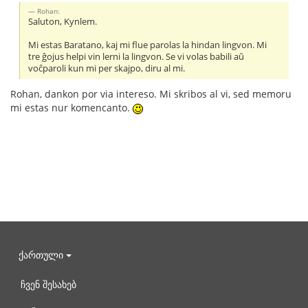
Rohan:
Saluton, Kynlem.
Mi estas Baratano, kaj mi flue parolas la hindan lingvon. Mi
tre ĝojus helpi vin lerni la lingvon. Se vi volas babili aŭ
voĉparoli kun mi per skajpo, diru al mi.
Rohan, dankon por via intereso. Mi skribos al vi, sed memoru
mi estas nur komencanto.
ქართული
ჩვენ შესახებ