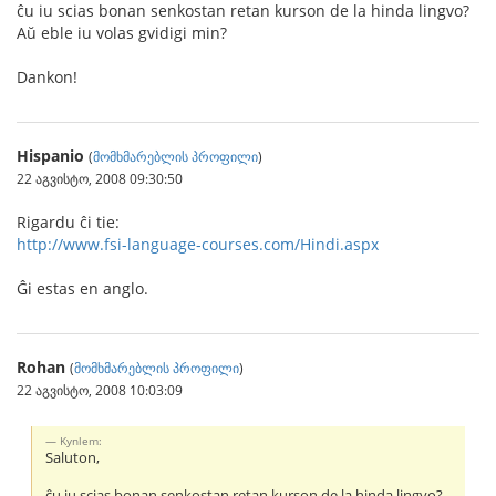
ĉu iu scias bonan senkostan retan kurson de la hinda lingvo?
Aŭ eble iu volas gvidigi min?
Dankon!
Hispanio
(
მომხმარებლის პროფილი
)
22 აგვისტო, 2008 09:30:50
Rigardu ĉi tie:
http://www.fsi-language-courses.com/Hindi.aspx
Ĝi estas en anglo.
Rohan
(
მომხმარებლის პროფილი
)
22 აგვისტო, 2008 10:03:09
Kynlem:
Saluton,
ĉu iu scias bonan senkostan retan kurson de la hinda lingvo?