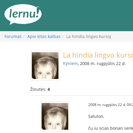
Į
turinį
Forumas
Apie kitas kalbas
La hindia lingvo kursoj
La hindia lingvo kurs
Kynlem
, 2008 m. rugpjūtis 22 d.
Žinutės:
4
2008 m. rugpjūtis 22 d. 09:
Saluton,
ĉu iu scias bonan senk