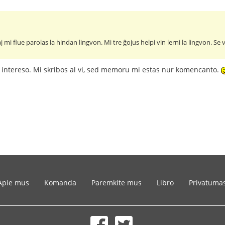
 mi flue parolas la hindan lingvon. Mi tre ĝojus helpi vin lerni la lingvon. Se 
 intereso. Mi skribos al vi, sed memoru mi estas nur komencanto.
Apie mus
Komanda
Paremkite mus
Libro
Privatuma