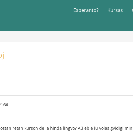
Esperanto?
Kursas
oj
21:36
ostan retan kurson de la hinda lingvo? Aŭ eble iu volas gvidigi min