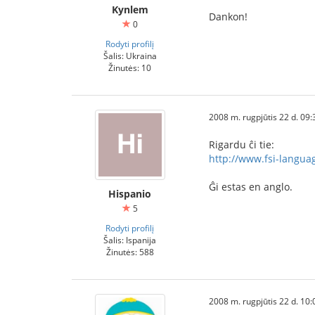
Kynlem
Dankon!
0
Rodyti profilį
Šalis: Ukraina
Žinutės: 10
2008 m. rugpjūtis 22 d. 09:
Rigardu ĉi tie:
http://www.fsi-langua
Ĝi estas en anglo.
Hispanio
5
Rodyti profilį
Šalis: Ispanija
Žinutės: 588
2008 m. rugpjūtis 22 d. 10: