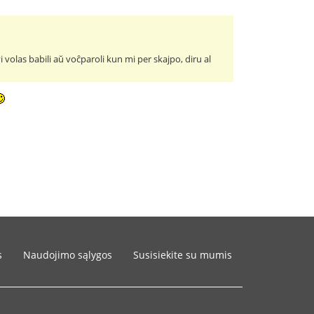
vi volas babili aŭ voĉparoli kun mi per skajpo, diru al
s
Naudojimo sąlygos
Susisiekite su mumis