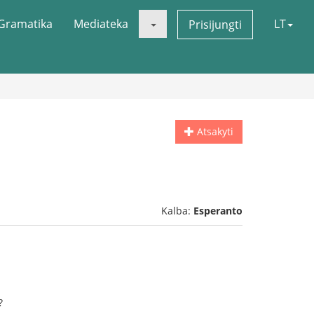
Gramatika
Mediateka
LT
Prisijungti
Atsakyti
Kalba:
Esperanto
?