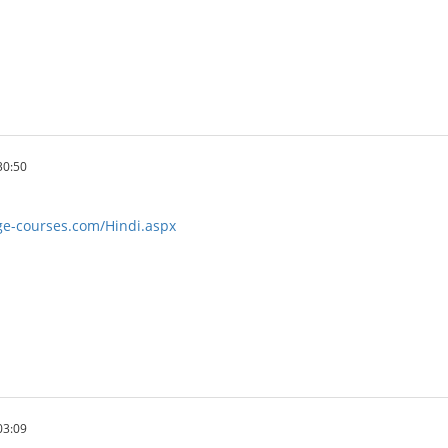
30:50
ge-courses.com/Hindi.aspx
03:09