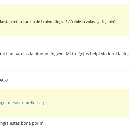
kostan retan kurson de la hinda lingvo? Aŭ eble iu volas gvidigi min?
mi flue parolas la hindan lingvon. Mi tre ĝojus helpi vin lerni la lin
39:58
uage-courses.com/Hindi.aspx
angla estas bona por mi.