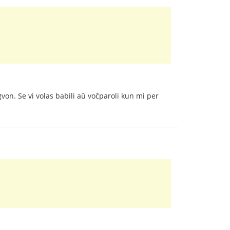
gvon. Se vi volas babili aŭ voĉparoli kun mi per