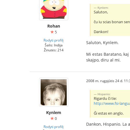
Kynlem:
Saluton,
ĉu iu scias bonan sen
Rohan
Dankon!
5
Rodyti profilį
Saluton, Kynlem.
Šalis: Indija
Žinutės: 214
Mi estas Baratano, kaj 
skajpo, diru al mi.
2008 m. rugpjūtis 24 d. 11:
Hispanio:
Rigardu ĉi tie:
http://www.fsi-lang
Kynlem
Ĝi estas en anglo.
0
Dankon, Hispanio. La 
Rodyti profilį