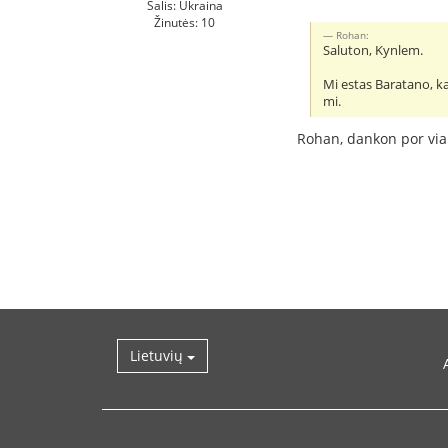
Šalis: Ukraina
Žinutės: 10
Rohan:
Saluton, Kynlem.
Mi estas Baratano, kaj
mi.
Rohan, dankon por via
Lietuvių