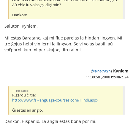
Aŭ eble iu volas gvidigi min?
Dankon!
Saluton, Kynlem.
Mi estas Baratano, kaj mi flue parolas la hindan lingvon. Mi
tre ĝojus helpi vin lerni la lingvon. Se vi volas babili aŭ
voĉparoli kun mi per skajpo, diru al mi.
Kynlem
(
הצגת פרופיל
)
24 באוגוסט 2008, 11:39:58
Hispanio:
Rigardu ĉi tie:
http://www.fsi-language-courses.com/Hindi.aspx
Ĝi estas en anglo.
Dankon, Hispanio. La angla estas bona por mi.