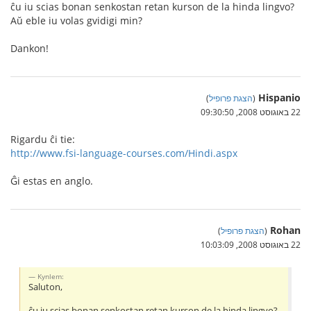
ĉu iu scias bonan senkostan retan kurson de la hinda lingvo?
Aŭ eble iu volas gvidigi min?
Dankon!
Hispanio
(
הצגת פרופיל
)
22 באוגוסט 2008, 09:30:50
Rigardu ĉi tie:
http://www.fsi-language-courses.com/Hindi.aspx
Ĝi estas en anglo.
Rohan
(
הצגת פרופיל
)
22 באוגוסט 2008, 10:03:09
Kynlem:
Saluton,
ĉu iu scias bonan senkostan retan kurson de la hinda lingvo?