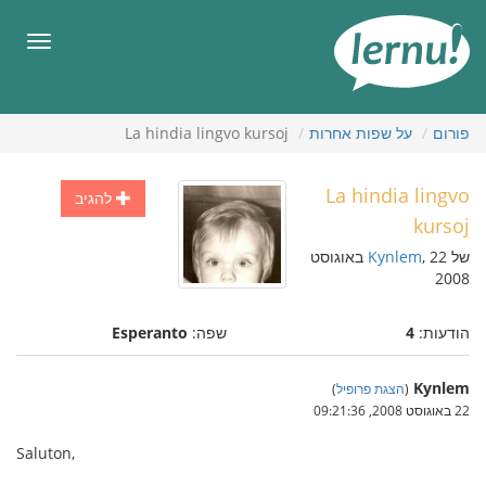
תוכן
עניינים
תפריט
פורום
על שפות אחרות
La hindia lingvo kursoj
La hindia lingvo
להגיב
kursoj
של
Kynlem
, 22 באוגוסט
2008
הודעות:
4
שפה:
Esperanto
Kynlem
(
הצגת פרופיל
)
22 באוגוסט 2008, 09:21:36
Saluton,