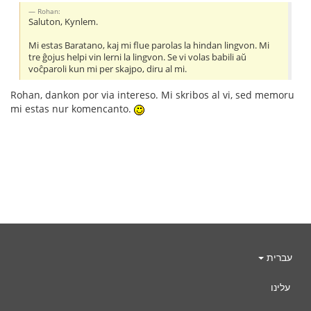
Rohan:
Saluton, Kynlem.
Mi estas Baratano, kaj mi flue parolas la hindan lingvon. Mi
tre ĝojus helpi vin lerni la lingvon. Se vi volas babili aŭ
voĉparoli kun mi per skajpo, diru al mi.
Rohan, dankon por via intereso. Mi skribos al vi, sed memoru
mi estas nur komencanto.
עברית
עלינו