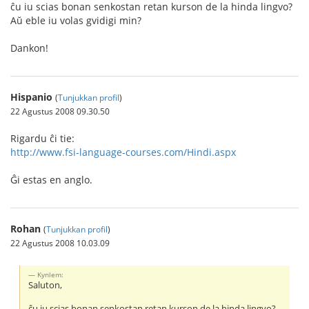
ĉu iu scias bonan senkostan retan kurson de la hinda lingvo?
Aŭ eble iu volas gvidigi min?
Dankon!
Hispanio
(
Tunjukkan profil
)
22 Agustus 2008 09.30.50
Rigardu ĉi tie:
http://www.fsi-language-courses.com/Hindi.aspx
Ĝi estas en anglo.
Rohan
(
Tunjukkan profil
)
22 Agustus 2008 10.03.09
Kynlem:
Saluton,
ĉu iu scias bonan senkostan retan kurson de la hinda lingvo?