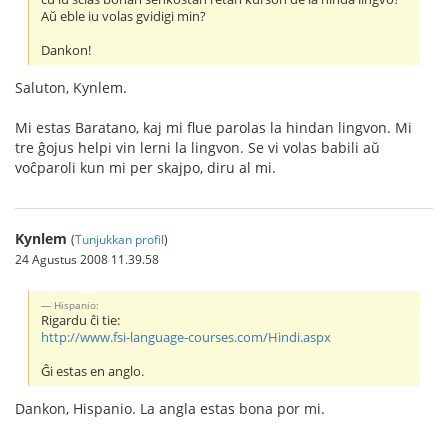
Aŭ eble iu volas gvidigi min?
Dankon!
Saluton, Kynlem.
Mi estas Baratano, kaj mi flue parolas la hindan lingvon. Mi
tre ĝojus helpi vin lerni la lingvon. Se vi volas babili aŭ
voĉparoli kun mi per skajpo, diru al mi.
Kynlem
(
Tunjukkan profil
)
24 Agustus 2008 11.39.58
Hispanio:
Rigardu ĉi tie:
http://www.fsi-language-courses.com/Hindi.aspx
Ĝi estas en anglo.
Dankon, Hispanio. La angla estas bona por mi.