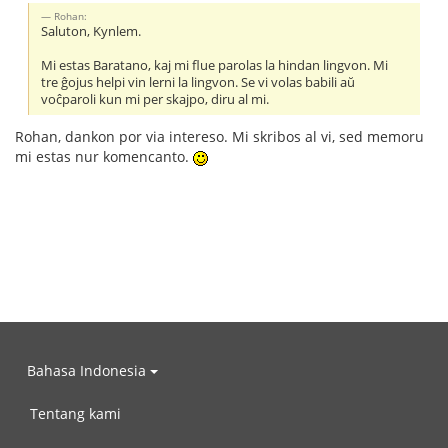
Rohan:
Saluton, Kynlem.
Mi estas Baratano, kaj mi flue parolas la hindan lingvon. Mi
tre ĝojus helpi vin lerni la lingvon. Se vi volas babili aŭ
voĉparoli kun mi per skajpo, diru al mi.
Rohan, dankon por via intereso. Mi skribos al vi, sed memoru
mi estas nur komencanto.
Bahasa Indonesia
Tentang kami