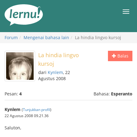
Ke
daftar
Men
isi
Forum
Mengenai bahasa lain
La hindia lingvo kursoj
La hindia lingvo
Balas
kursoj
dari
Kynlem
, 22
Agustus 2008
Pesan:
4
Bahasa:
Esperanto
Kynlem
(
Tunjukkan profil
)
22 Agustus 2008 09.21.36
Saluton,