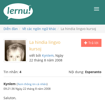
Đi
đến
Men
phần
nội
dung
Diễn đàn
Về các ngôn ngữ khác
La hindia lingvo kursoj
La hindia lingvo
Trả lời
kursoj
viết bởi
Kynlem
, Ngày
22 tháng 8 năm 2008
Tin nhắn:
4
Nội dung:
Esperanto
Kynlem
(
Xem thông tin cá nhân
)
09:21:36 Ngày 22 tháng 8 năm 2008
Saluton,