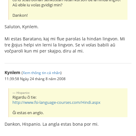
Aŭ eble iu volas gvidigi min?
Dankon!
Saluton, Kynlem.
Mi estas Baratano, kaj mi flue parolas la hindan lingvon. Mi
tre ĝojus helpi vin lerni la lingvon. Se vi volas babili aŭ
voĉparoli kun mi per skajpo, diru al mi.
Kynlem
(
Xem thông tin cá nhân
)
11:39:58 Ngày 24 tháng 8 năm 2008
Hispanio:
Rigardu ĉi tie:
http://www.fsi-language-courses.com/Hindi.aspx
Ĝi estas en anglo.
Dankon, Hispanio. La angla estas bona por mi.