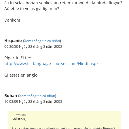
ĉu iu scias bonan senkostan retan kurson de la hinda lingvo?
Aŭ eble iu volas gvidigi min?
Dankon!
Hispanio
(
Xem thông tin cá nhân
)
09:30:50 Ngày 22 tháng 8 năm 2008
Rigardu ĉi tie:
http://www.fsi-language-courses.com/Hindi.aspx
Ĝi estas en anglo.
Rohan
(
Xem thông tin cá nhân
)
10:03:09 Ngày 22 tháng 8 năm 2008
Kynlem:
Saluton,
ĉu iu scias bonan senkostan retan kurson de la hinda lingvo?