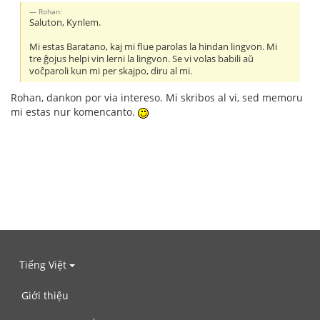
Rohan:
Saluton, Kynlem.
Mi estas Baratano, kaj mi flue parolas la hindan lingvon. Mi
tre ĝojus helpi vin lerni la lingvon. Se vi volas babili aŭ
voĉparoli kun mi per skajpo, diru al mi.
Rohan, dankon por via intereso. Mi skribos al vi, sed memoru
mi estas nur komencanto.
Tiếng Việt
Giới thiệu