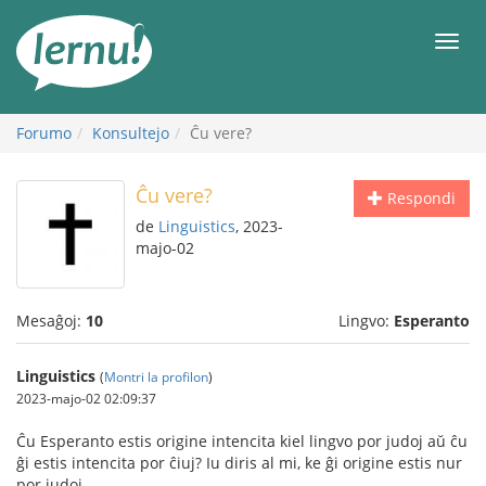
Al
la
Men
enhavo
Forumo
Konsultejo
Ĉu vere?
Ĉu vere?
Respondi
de
Linguistics
, 2023-
majo-02
Mesaĝoj:
10
Lingvo:
Esperanto
Linguistics
(
Montri la profilon
)
2023-majo-02 02:09:37
Ĉu Esperanto estis origine intencita kiel lingvo por judoj aŭ ĉu
ĝi estis intencita por ĉiuj? Iu diris al mi, ke ĝi origine estis nur
por judoj.