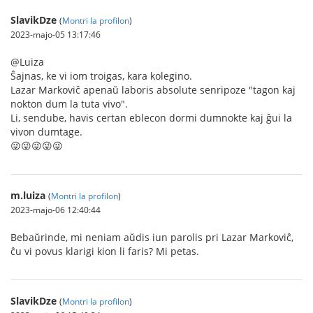
SlavikDze
(
Montri la profilon
)
2023-majo-05 13:17:46
@Luiza
Ŝajnas, ke vi iom troigas, kara kolegino.
Lazar Markoviĉ apenaŭ laboris absolute senripoze "tagon kaj
nokton dum la tuta vivo".
Li, sendube, havis certan eblecon dormi dumnokte kaj ĝui la
vivon dumtage.
😜😜😜😜😜
m.luiza
(
Montri la profilon
)
2023-majo-06 12:40:44
Bebaŭrinde, mi neniam aŭdis iun parolis pri Lazar Markoviĉ,
ĉu vi povus klarigi kion li faris? Mi petas.
SlavikDze
(
Montri la profilon
)