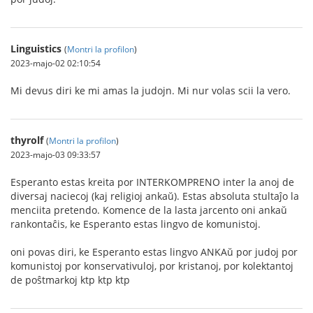
Linguistics
(
Montri la profilon
)
2023-majo-02 02:10:54
Mi devus diri ke mi amas la judojn. Mi nur volas scii la vero.
thyrolf
(
Montri la profilon
)
2023-majo-03 09:33:57
Esperanto estas kreita por INTERKOMPRENO inter la anoj de
diversaj naciecoj (kaj religioj ankaŭ). Estas absoluta stultaĵo la
menciita pretendo. Komence de la lasta jarcento oni ankaŭ
rankontaĉis, ke Esperanto estas lingvo de komunistoj.
oni povas diri, ke Esperanto estas lingvo ANKAŭ por judoj por
komunistoj por konservativuloj, por kristanoj, por kolektantoj
de poŝtmarkoj ktp ktp ktp