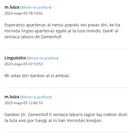
m.luiza
(
Montri la profilon
)
2023-majo-03 18:19:02
Esperanto apartenas al neniu popolo, oni povas diri, ke tia
mirinda lingvo apartenas egale al la tuta mondo. Dank' al
senlaca laboro de Zamenhof.
Linguistics
(
Montri la profilon
)
2023-majo-05 07:13:53
Mi volas diri dankon al vi ambaŭ.
m.luiza
(
Montri la profilon
)
2023-majo-05 12:42:16
Dankon Dr. Zamenhof li senlace laboris tagon kaj nokton dum
la tuta vivo por havigi al ni lian mirindan kreaĵon.