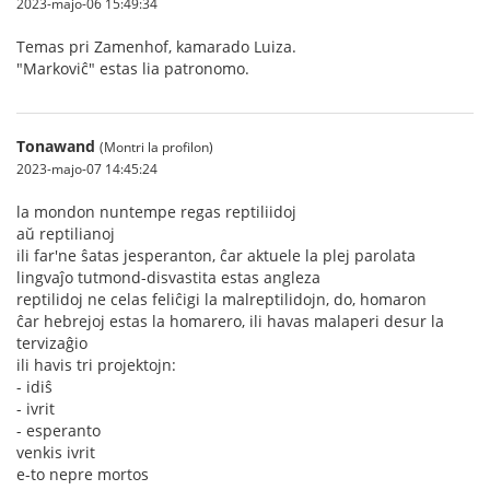
2023-majo-06 15:49:34
Temas pri Zamenhof, kamarado Luiza.
"Markoviĉ" estas lia patronomo.
Tonawand
(Montri la profilon)
2023-majo-07 14:45:24
la mondon nuntempe regas reptiliidoj
aŭ reptilianoj
ili far'ne ŝatas jesperanton, ĉar aktuele la plej parolata
lingvaĵo tutmond-disvastita estas angleza
reptilidoj ne celas feliĉigi la malreptilidojn, do, homaron
ĉar hebrejoj estas la homarero, ili havas malaperi desur la
tervizaĝio
ili havis tri projektojn:
- idiŝ
- ivrit
- esperanto
venkis ivrit
e-to nepre mortos