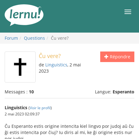
Aller
au
Men
contenu
Forum
Questions
Ĉu vere?
Ĉu vere?
Répondre
de
Linguistics
, 2 mai
2023
Messages :
10
Langue:
Esperanto
Linguistics
(
Voir le profil
)
2 mai 2023 02:09:37
Ĉu Esperanto estis origine intencita kiel lingvo por judoj aŭ ĉu
ĝi estis intencita por ĉiuj? Iu diris al mi, ke ĝi origine estis nur
por judoj.