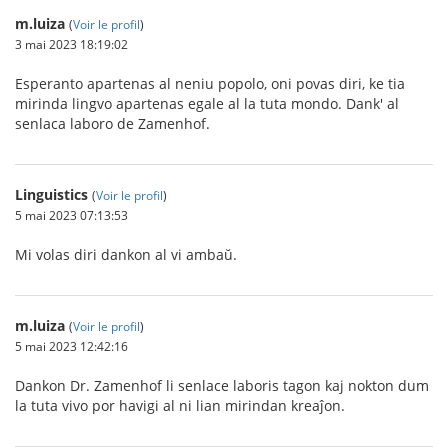
m.luiza
(
Voir le profil
)
3 mai 2023 18:19:02
Esperanto apartenas al neniu popolo, oni povas diri, ke tia
mirinda lingvo apartenas egale al la tuta mondo. Dank' al
senlaca laboro de Zamenhof.
Linguistics
(
Voir le profil
)
5 mai 2023 07:13:53
Mi volas diri dankon al vi ambaŭ.
m.luiza
(
Voir le profil
)
5 mai 2023 12:42:16
Dankon Dr. Zamenhof li senlace laboris tagon kaj nokton dum
la tuta vivo por havigi al ni lian mirindan kreaĵon.