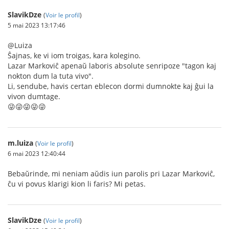
SlavikDze
(
Voir le profil
)
5 mai 2023 13:17:46
@Luiza
Ŝajnas, ke vi iom troigas, kara kolegino.
Lazar Markoviĉ apenaŭ laboris absolute senripoze "tagon kaj
nokton dum la tuta vivo".
Li, sendube, havis certan eblecon dormi dumnokte kaj ĝui la
vivon dumtage.
😜😜😜😜😜
m.luiza
(
Voir le profil
)
6 mai 2023 12:40:44
Bebaŭrinde, mi neniam aŭdis iun parolis pri Lazar Markoviĉ,
ĉu vi povus klarigi kion li faris? Mi petas.
SlavikDze
(
Voir le profil
)