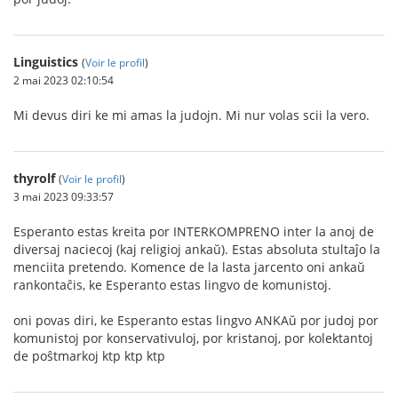
Linguistics
(
Voir le profil
)
2 mai 2023 02:10:54
Mi devus diri ke mi amas la judojn. Mi nur volas scii la vero.
thyrolf
(
Voir le profil
)
3 mai 2023 09:33:57
Esperanto estas kreita por INTERKOMPRENO inter la anoj de
diversaj naciecoj (kaj religioj ankaŭ). Estas absoluta stultaĵo la
menciita pretendo. Komence de la lasta jarcento oni ankaŭ
rankontaĉis, ke Esperanto estas lingvo de komunistoj.
oni povas diri, ke Esperanto estas lingvo ANKAŭ por judoj por
komunistoj por konservativuloj, por kristanoj, por kolektantoj
de poŝtmarkoj ktp ktp ktp