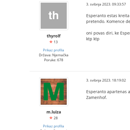
3. svibnja 2023. 09:33:57
Esperanto estas kreita
pretendo. Komence de l
oni povas diri, ke Esp
thyrolf
ktp ktp
13
Prikaz profila
Država: Njemačka
Poruke: 678
3. svibnja 2023. 18:19:02
Esperanto apartenas al
Zamenhof.
m.luiza
28
Prikaz profila