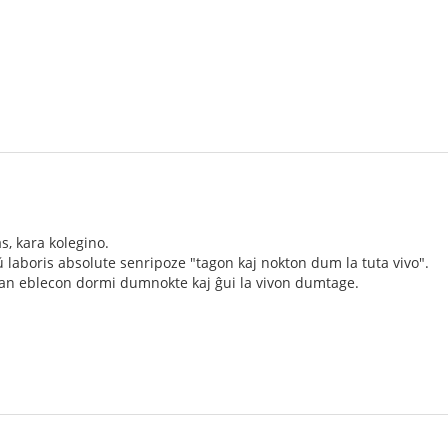
as, kara kolegino.
laboris absolute senripoze "tagon kaj nokton dum la tuta vivo".
rtan eblecon dormi dumnokte kaj ĝui la vivon dumtage.