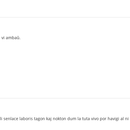
l vi ambaŭ.
 senlace laboris tagon kaj nokton dum la tuta vivo por havigi al ni