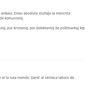
ankaŭ). Estas absoluta stultaĵo la menciita
 de komunistoj.
oj, por kristanoj, por kolektantoj de poŝtmarkoj ktp
e al la tuta mondo. Dank' al senlaca laboro de