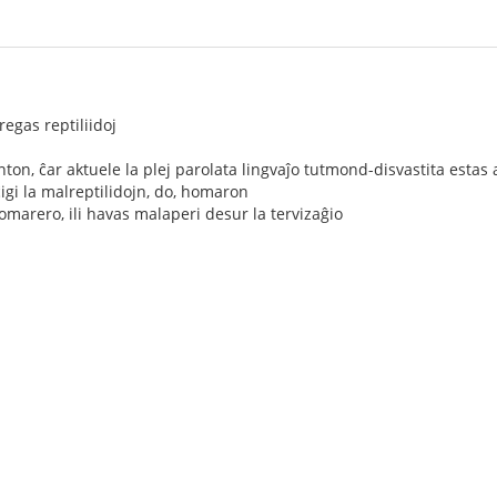
gas reptiliidoj
anton, ĉar aktuele la plej parolata lingvaĵo tutmond-disvastita estas
iĉigi la malreptilidojn, do, homaron
homarero, ili havas malaperi desur la tervizaĝio