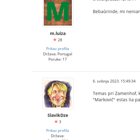
Bebaŭrinde, mi neniam a
m.luiza
28
Prikaz profila
Država: Portugal
Poruke: 17
6. svibnja 2023. 15:49:34
Temas pri Zamenhof, 
"Markoviĉ" estas lia 
SlavikDze
3
Prikaz profila
Država: