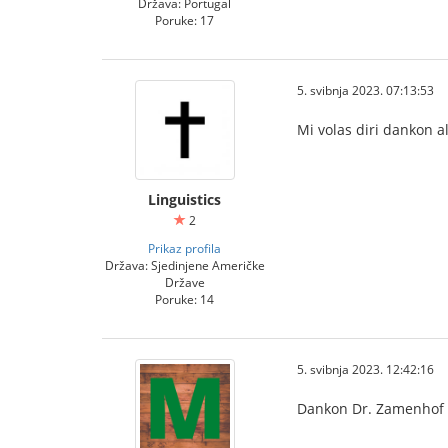
Država: Portugal
Poruke: 17
5. svibnja 2023. 07:13:53
Mi volas diri dankon a
Linguistics
2
Prikaz profila
Država: Sjedinjene Američke
Države
Poruke: 14
5. svibnja 2023. 12:42:16
Dankon Dr. Zamenhof li