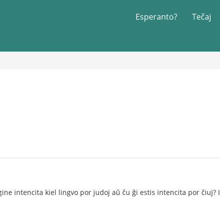
Esperanto?
Tečaj
ne intencita kiel lingvo por judoj aŭ ĉu ĝi estis intencita por ĉiuj? I