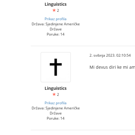
Linguistics
2
Prikaz profila
Država: Sjedinjene Američke
Države
Poruke: 14
2. svibnja 2023. 02:10:54
Mi devus diri ke mi ama
Linguistics
2
Prikaz profila
Država: Sjedinjene Američke
Države
Poruke: 14