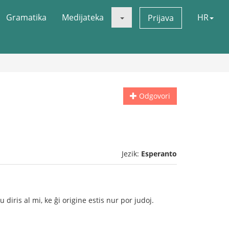
Gramatika
Medijateka
HR
Prijava
Odgovori
Jezik:
Esperanto
u diris al mi, ke ĝi origine estis nur por judoj.