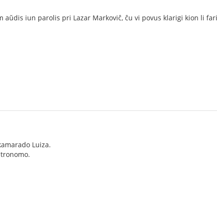
ŭdis iun parolis pri Lazar Markoviĉ, ĉu vi povus klarigi kion li far
kamarado Luiza.
patronomo.