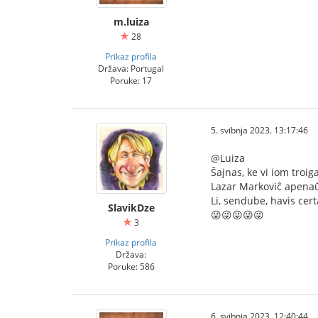
m.luiza
28
Prikaz profila
Država: Portugal
Poruke: 17
5. svibnja 2023. 13:17:46
@Luiza
Ŝajnas, ke vi iom troig
Lazar Markoviĉ apenaŭ 
Li, sendube, havis ce
SlavikDze
😜😜😜😜😜
3
Prikaz profila
Država:
Poruke: 586
6. svibnja 2023. 12:40:44