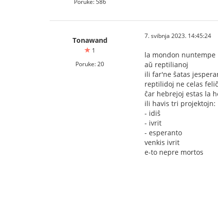
Poruke: 586
7. svibnja 2023. 14:45:24
Tonawand
1
la mondon nuntempe re
Poruke: 20
aŭ reptilianoj
ili far'ne ŝatas jesper
reptilidoj ne celas fel
ĉar hebrejoj estas la 
ili havis tri projektojn:
- idiŝ
- ivrit
- esperanto
venkis ivrit
e-to nepre mortos