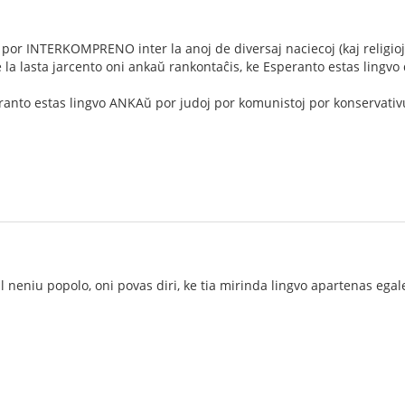
 por INTERKOMPRENO inter la anoj de diversaj naciecoj (kaj religioj 
a lasta jarcento oni ankaŭ rankontaĉis, ke Esperanto estas lingvo
eranto estas lingvo ANKAŭ por judoj por komunistoj por konservativul
 neniu popolo, oni povas diri, ke tia mirinda lingvo apartenas egal