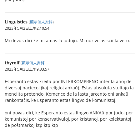
Linguistics
(
顯示個人資料
)
2023年5月2日上午2:10:54
Mi devus diri ke mi amas la judojn. Mi nur volas scii la vero.
thyrolf
(
顯示個人資料
)
2023年5月3日上午9:33:57
Esperanto estas kreita por INTERKOMPRENO inter la anoj de
diversaj naciecoj (kaj religioj ankaŭ). Estas absoluta stultaĵo la
menciita pretendo. Komence de la lasta jarcento oni ankaŭ
rankontaĉis, ke Esperanto estas lingvo de komunistoj.
oni povas diri, ke Esperanto estas lingvo ANKAŭ por judoj por
komunistoj por konservativuloj, por kristanoj, por kolektantoj
de poŝtmarkoj ktp ktp ktp