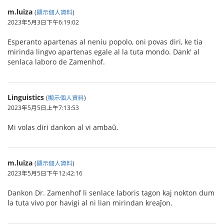
m.luiza
(
顯示個人資料
)
2023年5月3日下午6:19:02
Esperanto apartenas al neniu popolo, oni povas diri, ke tia
mirinda lingvo apartenas egale al la tuta mondo. Dank' al
senlaca laboro de Zamenhof.
Linguistics
(
顯示個人資料
)
2023年5月5日上午7:13:53
Mi volas diri dankon al vi ambaŭ.
m.luiza
(
顯示個人資料
)
2023年5月5日下午12:42:16
Dankon Dr. Zamenhof li senlace laboris tagon kaj nokton dum
la tuta vivo por havigi al ni lian mirindan kreaĵon.