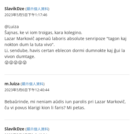
SlavikDze
(
顯示個人資料
)
2023年5月5日下午1:17:46
@Luiza
Ŝajnas, ke vi iom troigas, kara kolegino.
Lazar Markoviĉ apenaŭ laboris absolute senripoze "tagon kaj
nokton dum la tuta vivo".
Li, sendube, havis certan eblecon dormi dumnokte kaj ĝui la
vivon dumtage.
😜😜😜😜😜
m.luiza
(
顯示個人資料
)
2023年5月6日下午12:40:44
Bebaŭrinde, mi neniam aŭdis iun parolis pri Lazar Markoviĉ,
ĉu vi povus klarigi kion li faris? Mi petas.
SlavikDze
(
顯示個人資料
)