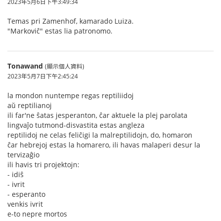
2023年5月6日下午3:49:34
Temas pri Zamenhof, kamarado Luiza.
"Markoviĉ" estas lia patronomo.
Tonawand
(顯示個人資料)
2023年5月7日下午2:45:24
la mondon nuntempe regas reptiliidoj
aŭ reptilianoj
ili far'ne ŝatas jesperanton, ĉar aktuele la plej parolata
lingvaĵo tutmond-disvastita estas angleza
reptilidoj ne celas feliĉigi la malreptilidojn, do, homaron
ĉar hebrejoj estas la homarero, ili havas malaperi desur la
tervizaĝio
ili havis tri projektojn:
- idiŝ
- ivrit
- esperanto
venkis ivrit
e-to nepre mortos