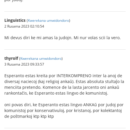
Linguistics
(
Kwerekana umwidondoro
)
2 Rusama 2023 02:10:54
Mi devus diri ke mi amas la judojn. Mi nur volas scii la vero.
thyrolf
(
Kwerekana umwidondoro
)
3 Rusama 2023 09:33:57
Esperanto estas kreita por INTERKOMPRENO inter la anoj de
diversaj naciecoj (kaj religioj ankaŭ). Estas absoluta stultaĵo la
menciita pretendo. Komence de la lasta jarcento oni ankaŭ
rankontaĉis, ke Esperanto estas lingvo de komunistoj.
oni povas diri, ke Esperanto estas lingvo ANKAŭ por judoj por
komunistoj por konservativuloj, por kristanoj, por kolektantoj
de poŝtmarkoj ktp ktp ktp