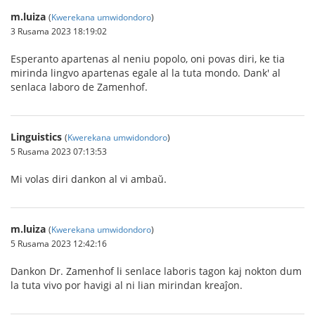
m.luiza
(
Kwerekana umwidondoro
)
3 Rusama 2023 18:19:02
Esperanto apartenas al neniu popolo, oni povas diri, ke tia
mirinda lingvo apartenas egale al la tuta mondo. Dank' al
senlaca laboro de Zamenhof.
Linguistics
(
Kwerekana umwidondoro
)
5 Rusama 2023 07:13:53
Mi volas diri dankon al vi ambaŭ.
m.luiza
(
Kwerekana umwidondoro
)
5 Rusama 2023 12:42:16
Dankon Dr. Zamenhof li senlace laboris tagon kaj nokton dum
la tuta vivo por havigi al ni lian mirindan kreaĵon.