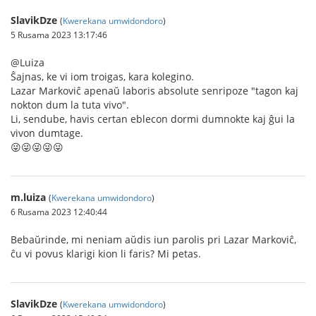
SlavikDze
(
Kwerekana umwidondoro
)
5 Rusama 2023 13:17:46
@Luiza
Ŝajnas, ke vi iom troigas, kara kolegino.
Lazar Markoviĉ apenaŭ laboris absolute senripoze "tagon kaj
nokton dum la tuta vivo".
Li, sendube, havis certan eblecon dormi dumnokte kaj ĝui la
vivon dumtage.
😜😜😜😜😜
m.luiza
(
Kwerekana umwidondoro
)
6 Rusama 2023 12:40:44
Bebaŭrinde, mi neniam aŭdis iun parolis pri Lazar Markoviĉ,
ĉu vi povus klarigi kion li faris? Mi petas.
SlavikDze
(
Kwerekana umwidondoro
)