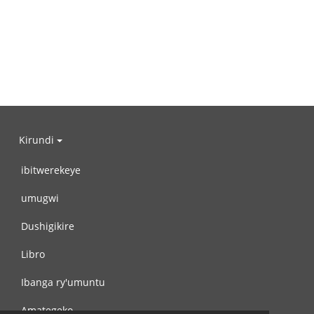
Kirundi
ibitwerekeye
umugwi
Dushigikire
Libro
Ibanga ry'umuntu
Amategeko