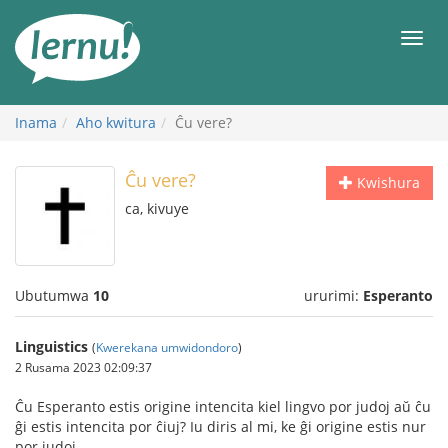
Ku
rupapuro
Urut
rw'ibirimwo
Inama
Aho kwitura
Ĉu vere?
Ĉu vere?
Kwishura
ca, kivuye
Ubutumwa
10
ururimi:
Esperanto
Linguistics
(
Kwerekana umwidondoro
)
2 Rusama 2023 02:09:37
Ĉu Esperanto estis origine intencita kiel lingvo por judoj aŭ ĉu
ĝi estis intencita por ĉiuj? Iu diris al mi, ke ĝi origine estis nur
por judoj.