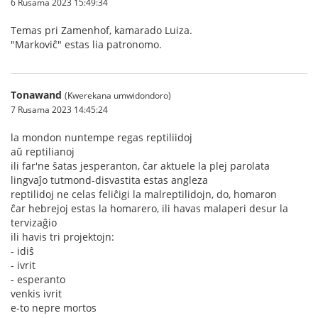
6 Rusama 2023 15:49:34
Temas pri Zamenhof, kamarado Luiza.
"Markoviĉ" estas lia patronomo.
Tonawand
(Kwerekana umwidondoro)
7 Rusama 2023 14:45:24
la mondon nuntempe regas reptiliidoj
aŭ reptilianoj
ili far'ne ŝatas jesperanton, ĉar aktuele la plej parolata
lingvaĵo tutmond-disvastita estas angleza
reptilidoj ne celas feliĉigi la malreptilidojn, do, homaron
ĉar hebrejoj estas la homarero, ili havas malaperi desur la
tervizaĝio
ili havis tri projektojn:
- idiŝ
- ivrit
- esperanto
venkis ivrit
e-to nepre mortos