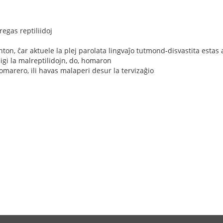
gas reptiliidoj
anton, ĉar aktuele la plej parolata lingvaĵo tutmond-disvastita estas
iĉigi la malreptilidojn, do, homaron
homarero, ili havas malaperi desur la tervizaĝio