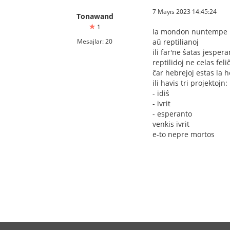
7 Mayıs 2023 14:45:24
Tonawand
1
la mondon nuntempe re
Mesajlar: 20
aŭ reptilianoj
ili far'ne ŝatas jesper
reptilidoj ne celas fel
ĉar hebrejoj estas la 
ili havis tri projektojn:
- idiŝ
- ivrit
- esperanto
venkis ivrit
e-to nepre mortos