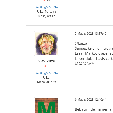
28
Profili görüntüle
Ülke: Portekiz
Mesajlar: 17
5 Mayıs 2023 13:17:46
@Luiza
Ŝajnas, ke vi iom troig
Lazar Markoviĉ apenaŭ 
Li, sendube, havis ce
SlavikDze
😜😜😜😜😜
3
Profili görüntüle
Ülke:
Mesajlar: 586
6 Mayıs 2023 12:40:44
Bebaŭrinde, mi neniam a