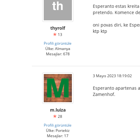
Esperanto estas kreita
pretendo. Komence de l
oni povas diri, ke Esp
thyrolf
ktp ktp
13
Profili görüntüle
Ülke: Almanya
Mesajlar: 678
3 Mayıs 2023 18:19:02
Esperanto apartenas al
Zamenhof.
m.luiza
28
Profili görüntüle
Ülke: Portekiz
Mesajlar: 17