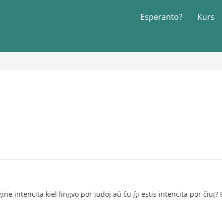
Esperanto?
Kurs
ne intencita kiel lingvo por judoj aŭ ĉu ĝi estis intencita por ĉiuj? I