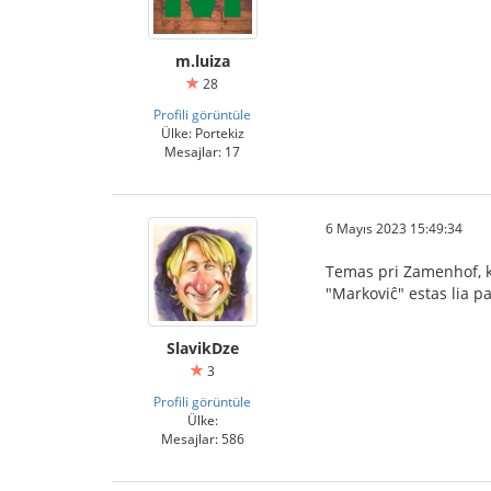
m.luiza
28
Profili görüntüle
Ülke: Portekiz
Mesajlar: 17
6 Mayıs 2023 15:49:34
Temas pri Zamenhof, 
"Markoviĉ" estas lia 
SlavikDze
3
Profili görüntüle
Ülke:
Mesajlar: 586