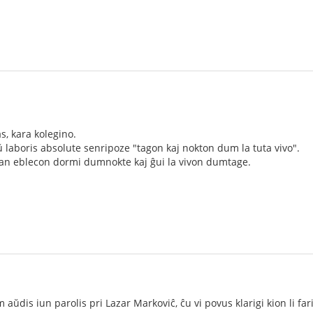
as, kara kolegino.
laboris absolute senripoze "tagon kaj nokton dum la tuta vivo".
rtan eblecon dormi dumnokte kaj ĝui la vivon dumtage.
ŭdis iun parolis pri Lazar Markoviĉ, ĉu vi povus klarigi kion li far