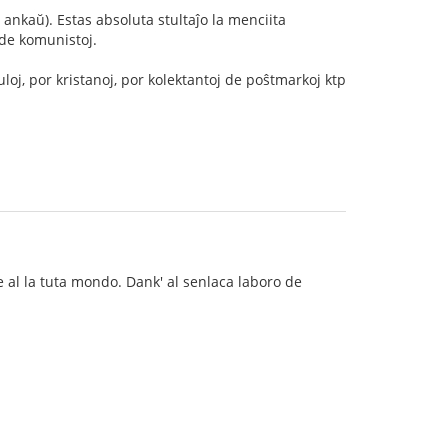
ankaŭ). Estas absoluta stultaĵo la menciita
 de komunistoj.
oj, por kristanoj, por kolektantoj de poŝtmarkoj ktp
e al la tuta mondo. Dank' al senlaca laboro de