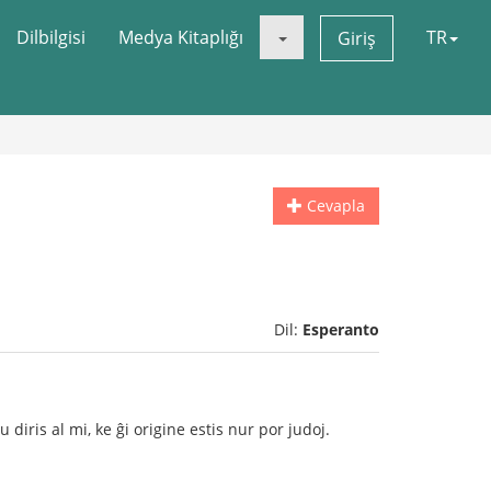
Dilbilgisi
Medya Kitaplığı
TR
Giriş
Cevapla
Dil:
Esperanto
u diris al mi, ke ĝi origine estis nur por judoj.