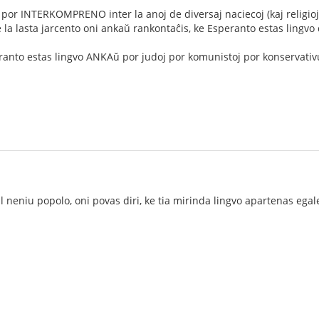
 por INTERKOMPRENO inter la anoj de diversaj naciecoj (kaj religioj 
a lasta jarcento oni ankaŭ rankontaĉis, ke Esperanto estas lingvo
eranto estas lingvo ANKAŭ por judoj por komunistoj por konservativul
 neniu popolo, oni povas diri, ke tia mirinda lingvo apartenas egal