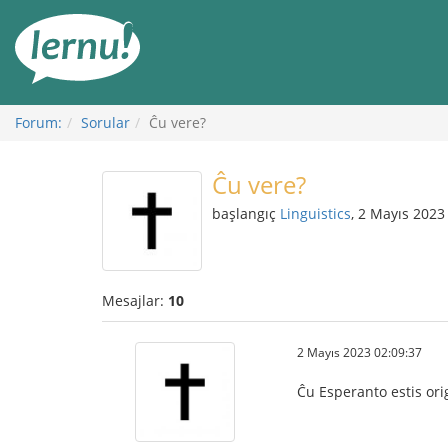
İçerik
Görüntüleme
Forum:
Sorular
Ĉu vere?
Ĉu vere?
başlangıç
Linguistics
, 2 Mayıs 2023
Mesajlar:
10
2 Mayıs 2023 02:09:37
Ĉu Esperanto estis origi