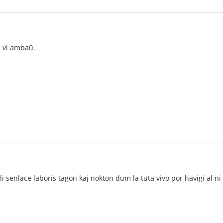
l vi ambaŭ.
 senlace laboris tagon kaj nokton dum la tuta vivo por havigi al ni