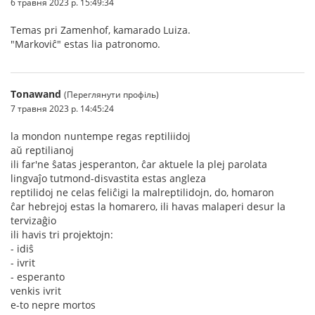
6 травня 2023 р. 15:49:34
Temas pri Zamenhof, kamarado Luiza.
"Markoviĉ" estas lia patronomo.
Tonawand
(Переглянути профіль)
7 травня 2023 р. 14:45:24
la mondon nuntempe regas reptiliidoj
aŭ reptilianoj
ili far'ne ŝatas jesperanton, ĉar aktuele la plej parolata
lingvaĵo tutmond-disvastita estas angleza
reptilidoj ne celas feliĉigi la malreptilidojn, do, homaron
ĉar hebrejoj estas la homarero, ili havas malaperi desur la
tervizaĝio
ili havis tri projektojn:
- idiŝ
- ivrit
- esperanto
venkis ivrit
e-to nepre mortos