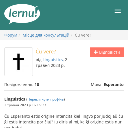
До
змісту
Мен
Форум
Місце для консультацій
Ĉu vere?
Ĉu vere?
Відповісти
від
Linguistics
, 2
травня 2023 р.
Повідомлення:
10
Мова:
Esperanto
Linguistics
(
Переглянути профіль
)
2 травня 2023 р. 02:09:37
Ĉu Esperanto estis origine intencita kiel lingvo por judoj aŭ ĉu
ĝi estis intencita por ĉiuj? Iu diris al mi, ke ĝi origine estis nur
por judoj.