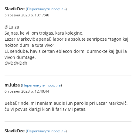
SlavikDze
(
Переглянути профіль
)
5 травня 2023 р. 13:17:46
@Luiza
Ŝajnas, ke vi iom troigas, kara kolegino.
Lazar Markoviĉ apenaŭ laboris absolute senripoze "tagon kaj
nokton dum la tuta vivo".
Li, sendube, havis certan eblecon dormi dumnokte kaj ĝui la
vivon dumtage.
😜😜😜😜😜
m.luiza
(
Переглянути профіль
)
6 травня 2023 р. 12:40:44
Bebaŭrinde, mi neniam aŭdis iun parolis pri Lazar Markoviĉ,
ĉu vi povus klarigi kion li faris? Mi petas.
SlavikDze
(
Переглянути профіль
)