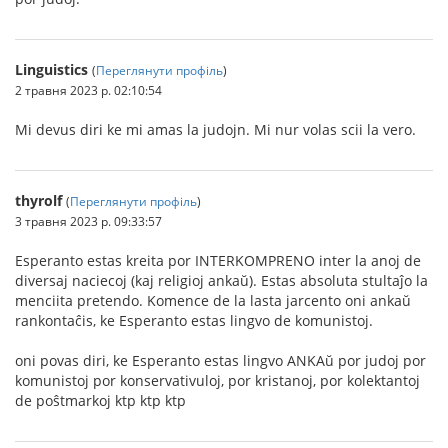
Linguistics
(
Переглянути профіль
)
2 травня 2023 р. 02:10:54
Mi devus diri ke mi amas la judojn. Mi nur volas scii la vero.
thyrolf
(
Переглянути профіль
)
3 травня 2023 р. 09:33:57
Esperanto estas kreita por INTERKOMPRENO inter la anoj de
diversaj naciecoj (kaj religioj ankaŭ). Estas absoluta stultaĵo la
menciita pretendo. Komence de la lasta jarcento oni ankaŭ
rankontaĉis, ke Esperanto estas lingvo de komunistoj.
oni povas diri, ke Esperanto estas lingvo ANKAŭ por judoj por
komunistoj por konservativuloj, por kristanoj, por kolektantoj
de poŝtmarkoj ktp ktp ktp