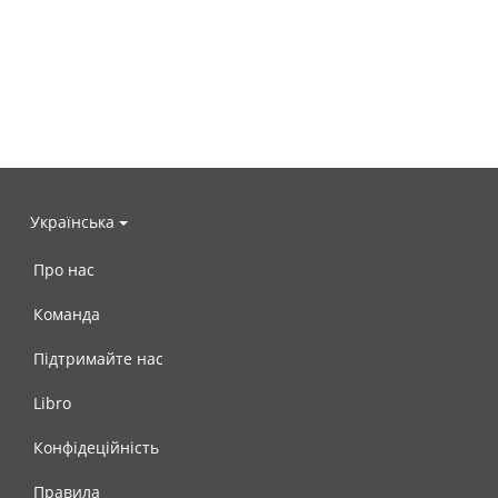
Українська
Про нас
Команда
Підтримайте нас
Libro
Конфідеційність
Правила