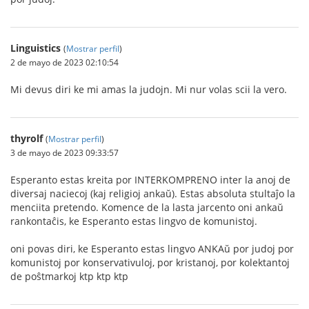
Linguistics
(
Mostrar perfil
)
2 de mayo de 2023 02:10:54
Mi devus diri ke mi amas la judojn. Mi nur volas scii la vero.
thyrolf
(
Mostrar perfil
)
3 de mayo de 2023 09:33:57
Esperanto estas kreita por INTERKOMPRENO inter la anoj de
diversaj naciecoj (kaj religioj ankaŭ). Estas absoluta stultaĵo la
menciita pretendo. Komence de la lasta jarcento oni ankaŭ
rankontaĉis, ke Esperanto estas lingvo de komunistoj.
oni povas diri, ke Esperanto estas lingvo ANKAŭ por judoj por
komunistoj por konservativuloj, por kristanoj, por kolektantoj
de poŝtmarkoj ktp ktp ktp