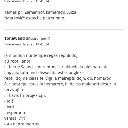
6 de mayo de 2023 15:49:34
Temas pri Zamenhof, kamarado Luiza.
"Markoviĉ" estas lia patronomo.
Tonawand
(Mostrar perfil)
7 de mayo de 2023 14:45:24
la mondon nuntempe regas reptiliidoj
aŭ reptilianoj
ili far'ne ŝatas jesperanton, ĉar aktuele la plej parolata
lingvaĵo tutmond-disvastita estas angleza
reptilidoj ne celas feliĉigi la malreptilidojn, do, homaron
ĉar hebrejoj estas la homarero, ili havas malaperi desur la
tervizaĝio
ili havis tri projektojn:
- idiŝ
- ivrit
- esperanto
venkis ivrit
e-to nepre mortos