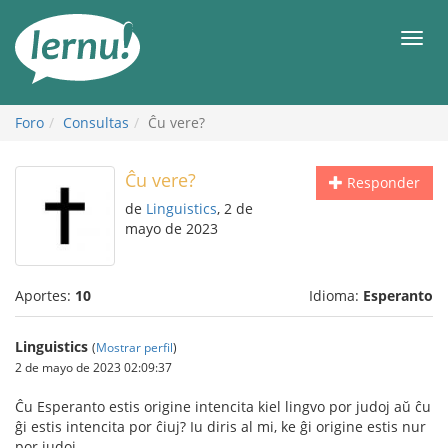
Contenido
Men
Foro
Consultas
Ĉu vere?
Ĉu vere?
Responder
de
Linguistics
, 2 de
mayo de 2023
Aportes:
10
Idioma:
Esperanto
Linguistics
(
Mostrar perfil
)
2 de mayo de 2023 02:09:37
Ĉu Esperanto estis origine intencita kiel lingvo por judoj aŭ ĉu
ĝi estis intencita por ĉiuj? Iu diris al mi, ke ĝi origine estis nur
por judoj.