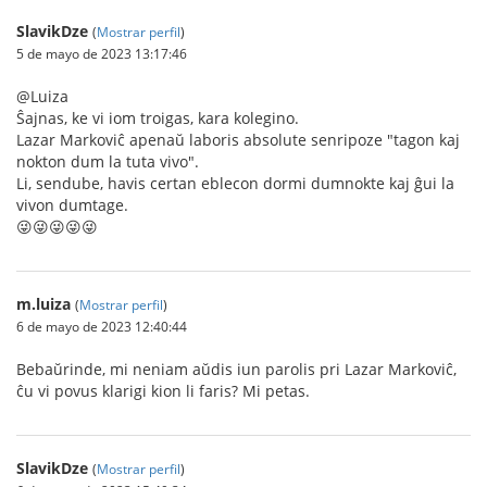
SlavikDze
(
Mostrar perfil
)
5 de mayo de 2023 13:17:46
@Luiza
Ŝajnas, ke vi iom troigas, kara kolegino.
Lazar Markoviĉ apenaŭ laboris absolute senripoze "tagon kaj
nokton dum la tuta vivo".
Li, sendube, havis certan eblecon dormi dumnokte kaj ĝui la
vivon dumtage.
😜😜😜😜😜
m.luiza
(
Mostrar perfil
)
6 de mayo de 2023 12:40:44
Bebaŭrinde, mi neniam aŭdis iun parolis pri Lazar Markoviĉ,
ĉu vi povus klarigi kion li faris? Mi petas.
SlavikDze
(
Mostrar perfil
)