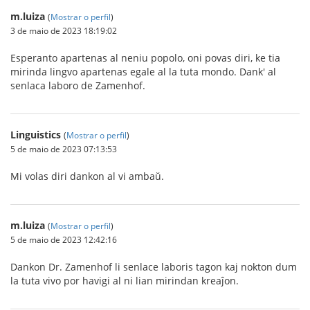
m.luiza
(
Mostrar o perfil
)
3 de maio de 2023 18:19:02
Esperanto apartenas al neniu popolo, oni povas diri, ke tia
mirinda lingvo apartenas egale al la tuta mondo. Dank' al
senlaca laboro de Zamenhof.
Linguistics
(
Mostrar o perfil
)
5 de maio de 2023 07:13:53
Mi volas diri dankon al vi ambaŭ.
m.luiza
(
Mostrar o perfil
)
5 de maio de 2023 12:42:16
Dankon Dr. Zamenhof li senlace laboris tagon kaj nokton dum
la tuta vivo por havigi al ni lian mirindan kreaĵon.