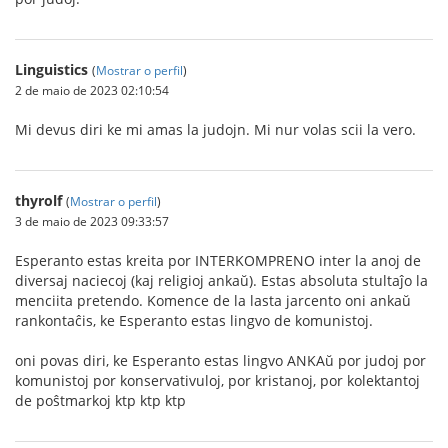
Linguistics
(
Mostrar o perfil
)
2 de maio de 2023 02:10:54
Mi devus diri ke mi amas la judojn. Mi nur volas scii la vero.
thyrolf
(
Mostrar o perfil
)
3 de maio de 2023 09:33:57
Esperanto estas kreita por INTERKOMPRENO inter la anoj de
diversaj naciecoj (kaj religioj ankaŭ). Estas absoluta stultaĵo la
menciita pretendo. Komence de la lasta jarcento oni ankaŭ
rankontaĉis, ke Esperanto estas lingvo de komunistoj.
oni povas diri, ke Esperanto estas lingvo ANKAŭ por judoj por
komunistoj por konservativuloj, por kristanoj, por kolektantoj
de poŝtmarkoj ktp ktp ktp