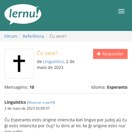
Ir
ao
Men
conteúdo
Fórum
Referência
Ĉu vere?
Ĉu vere?
Responder
de
Linguistics
, 2 de
maio de 2023
Mensagens:
10
Idioma:
Esperanto
Linguistics
(
Mostrar o perfil
)
2 de maio de 2023 02:09:37
Ĉu Esperanto estis origine intencita kiel lingvo por judoj aŭ ĉu
ĝi estis intencita por ĉiuj? Iu diris al mi, ke ĝi origine estis nur
por judoj.