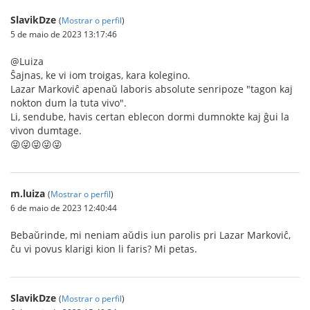
SlavikDze
(
Mostrar o perfil
)
5 de maio de 2023 13:17:46
@Luiza
Ŝajnas, ke vi iom troigas, kara kolegino.
Lazar Markoviĉ apenaŭ laboris absolute senripoze "tagon kaj
nokton dum la tuta vivo".
Li, sendube, havis certan eblecon dormi dumnokte kaj ĝui la
vivon dumtage.
😜😜😜😜😜
m.luiza
(
Mostrar o perfil
)
6 de maio de 2023 12:40:44
Bebaŭrinde, mi neniam aŭdis iun parolis pri Lazar Markoviĉ,
ĉu vi povus klarigi kion li faris? Mi petas.
SlavikDze
(
Mostrar o perfil
)