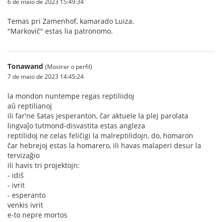
6 de maio de 2023 15:49:34
Temas pri Zamenhof, kamarado Luiza.
"Markoviĉ" estas lia patronomo.
Tonawand
(Mostrar o perfil)
7 de maio de 2023 14:45:24
la mondon nuntempe regas reptiliidoj
aŭ reptilianoj
ili far'ne ŝatas jesperanton, ĉar aktuele la plej parolata
lingvaĵo tutmond-disvastita estas angleza
reptilidoj ne celas feliĉigi la malreptilidojn, do, homaron
ĉar hebrejoj estas la homarero, ili havas malaperi desur la
tervizaĝio
ili havis tri projektojn:
- idiŝ
- ivrit
- esperanto
venkis ivrit
e-to nepre mortos