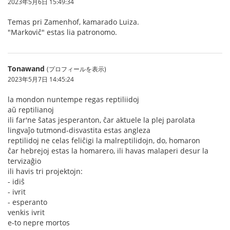
2023年5月6日 15:49:34
Temas pri Zamenhof, kamarado Luiza.
"Markoviĉ" estas lia patronomo.
Tonawand
(プロフィールを表示)
2023年5月7日 14:45:24
la mondon nuntempe regas reptiliidoj
aŭ reptilianoj
ili far'ne ŝatas jesperanton, ĉar aktuele la plej parolata
lingvaĵo tutmond-disvastita estas angleza
reptilidoj ne celas feliĉigi la malreptilidojn, do, homaron
ĉar hebrejoj estas la homarero, ili havas malaperi desur la
tervizaĝio
ili havis tri projektojn:
- idiŝ
- ivrit
- esperanto
venkis ivrit
e-to nepre mortos