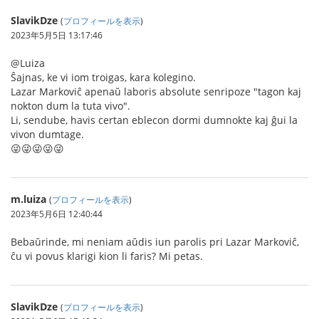
SlavikDze
(
プロフィールを表示
)
2023年5月5日 13:17:46
@Luiza
Ŝajnas, ke vi iom troigas, kara kolegino.
Lazar Markoviĉ apenaŭ laboris absolute senripoze "tagon kaj
nokton dum la tuta vivo".
Li, sendube, havis certan eblecon dormi dumnokte kaj ĝui la
vivon dumtage.
😜😜😜😜😜
m.luiza
(
プロフィールを表示
)
2023年5月6日 12:40:44
Bebaŭrinde, mi neniam aŭdis iun parolis pri Lazar Markoviĉ,
ĉu vi povus klarigi kion li faris? Mi petas.
SlavikDze
(
プロフィールを表示
)