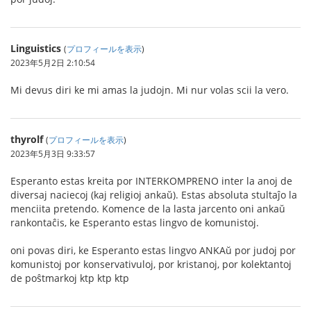
Linguistics
(
プロフィールを表示
)
2023年5月2日 2:10:54
Mi devus diri ke mi amas la judojn. Mi nur volas scii la vero.
thyrolf
(
プロフィールを表示
)
2023年5月3日 9:33:57
Esperanto estas kreita por INTERKOMPRENO inter la anoj de
diversaj naciecoj (kaj religioj ankaŭ). Estas absoluta stultaĵo la
menciita pretendo. Komence de la lasta jarcento oni ankaŭ
rankontaĉis, ke Esperanto estas lingvo de komunistoj.
oni povas diri, ke Esperanto estas lingvo ANKAŭ por judoj por
komunistoj por konservativuloj, por kristanoj, por kolektantoj
de poŝtmarkoj ktp ktp ktp