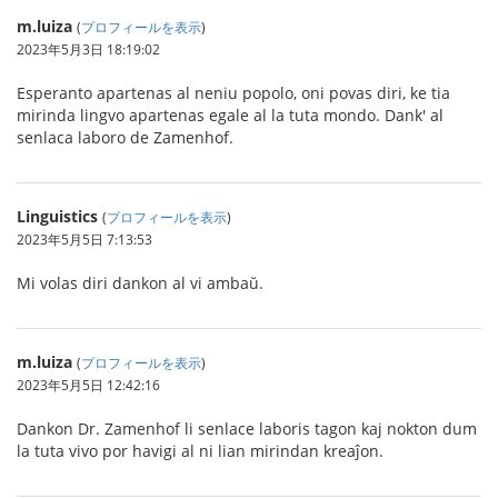
m.luiza
(
プロフィールを表示
)
2023年5月3日 18:19:02
Esperanto apartenas al neniu popolo, oni povas diri, ke tia
mirinda lingvo apartenas egale al la tuta mondo. Dank' al
senlaca laboro de Zamenhof.
Linguistics
(
プロフィールを表示
)
2023年5月5日 7:13:53
Mi volas diri dankon al vi ambaŭ.
m.luiza
(
プロフィールを表示
)
2023年5月5日 12:42:16
Dankon Dr. Zamenhof li senlace laboris tagon kaj nokton dum
la tuta vivo por havigi al ni lian mirindan kreaĵon.