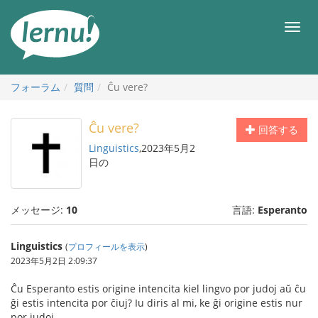
目
次
メ
へ
ニ
ュ
ー
フォーラム
質問
Ĉu vere?
Ĉu vere?
回答する
Linguistics
,2023年5月2
日の
メッセージ:
10
言語:
Esperanto
Linguistics
(
プロフィールを表示
)
2023年5月2日 2:09:37
Ĉu Esperanto estis origine intencita kiel lingvo por judoj aŭ ĉu
ĝi estis intencita por ĉiuj? Iu diris al mi, ke ĝi origine estis nur
por judoj.