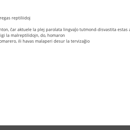
gas reptiliidoj
anton, ĉar aktuele la plej parolata lingvaĵo tutmond-disvastita estas
iĉigi la malreptilidojn, do, homaron
homarero, ili havas malaperi desur la tervizaĝio