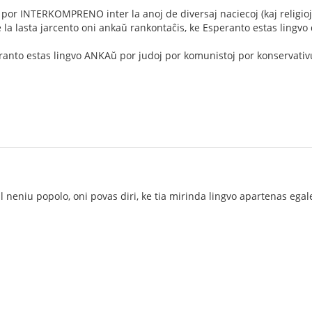
 por INTERKOMPRENO inter la anoj de diversaj naciecoj (kaj religioj 
a lasta jarcento oni ankaŭ rankontaĉis, ke Esperanto estas lingvo
eranto estas lingvo ANKAŭ por judoj por komunistoj por konservativul
 neniu popolo, oni povas diri, ke tia mirinda lingvo apartenas egal