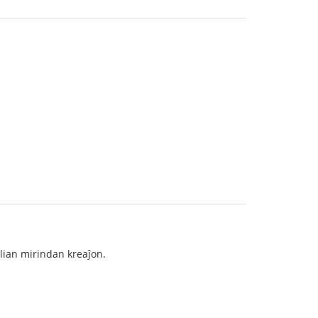
 lian mirindan kreaĵon.