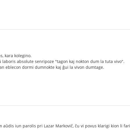
as, kara kolegino.
laboris absolute senripoze "tagon kaj nokton dum la tuta vivo".
rtan eblecon dormi dumnokte kaj ĝui la vivon dumtage.
ŭdis iun parolis pri Lazar Markoviĉ, ĉu vi povus klarigi kion li far