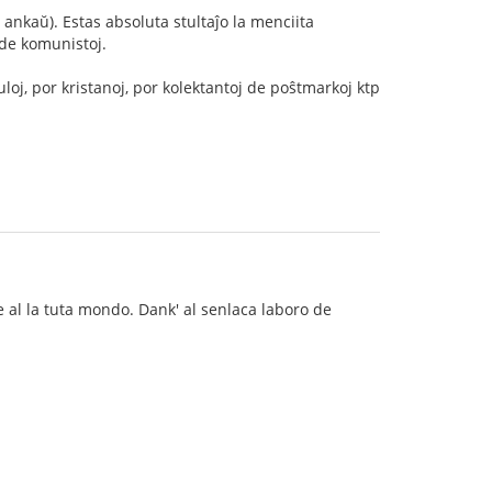
ankaŭ). Estas absoluta stultaĵo la menciita
 de komunistoj.
oj, por kristanoj, por kolektantoj de poŝtmarkoj ktp
e al la tuta mondo. Dank' al senlaca laboro de