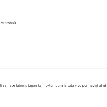
l vi ambaŭ.
 senlace laboris tagon kaj nokton dum la tuta vivo por havigi al ni