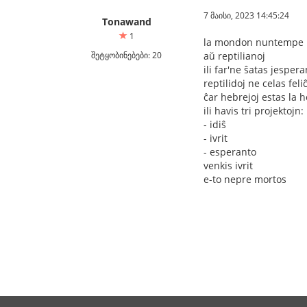
7 მაისი, 2023 14:45:24
Tonawand
1
la mondon nuntempe re
შეტყობინებები: 20
aŭ reptilianoj
ili far'ne ŝatas jesper
reptilidoj ne celas fel
ĉar hebrejoj estas la 
ili havis tri projektojn:
- idiŝ
- ivrit
- esperanto
venkis ivrit
e-to nepre mortos