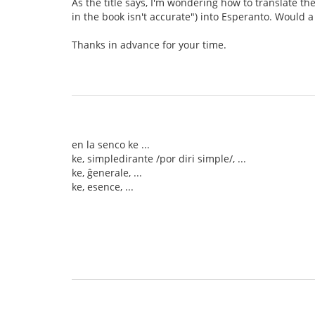
As the title says, I'm wondering how to translate th
in the book isn't accurate") into Esperanto. Would a l
Thanks in advance for your time.
en la senco ke ...
ke, simpledirante /por diri simple/, ...
ke, ĝenerale, ...
ke, esence, ...