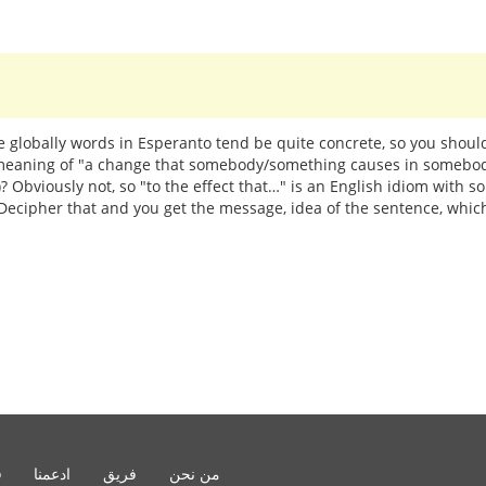
e globally words in Esperanto tend be quite concrete, so you shoul
he meaning of "a change that somebody/something causes in somebo
)? Obviously not, so "to the effect that…" is an English idiom with
). Decipher that and you get the message, idea of the sentence, wh
من نحن
فريق
ادعمنا
o