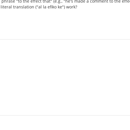
e phrase "to the effect that" (e.g., "he's made a comment to the effe
iteral translation ("al la efiko ke") work?