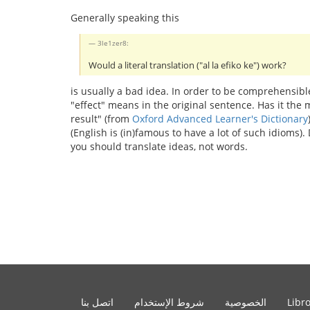
Generally speaking this
3le1zer8:
Would a literal translation ("al la efiko ke") work?
is usually a bad idea. In order to be comprehensibl
"effect" means in the original sentence. Has it t
result" (from
Oxford Advanced Learner's Dictionary
(English is (in)famous to have a lot of such idioms
you should translate ideas, not words.
Libr
الخصوصية
شروط الإستخدام
اتصل بنا