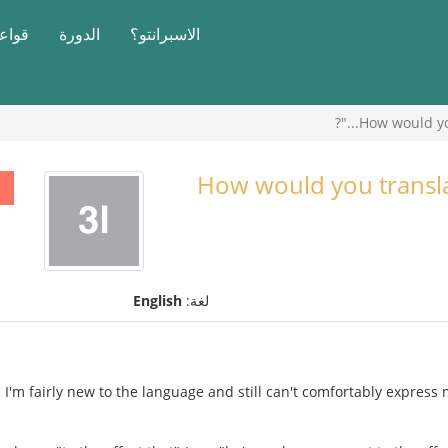
الاسبرانتو؟
الدورة
قواعد
How would you 
How would you translat
لغة:
English
. I'm fairly new to the language and still can't comfortably express m