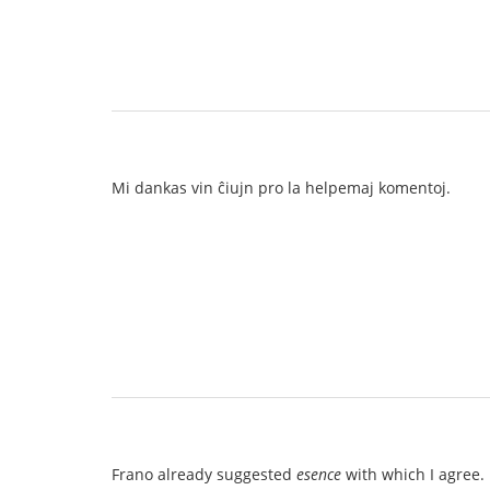
Mi dankas vin ĉiujn pro la helpemaj komentoj.
Frano already suggested
esence
with which I agree.