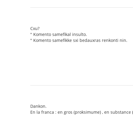
Cxu?
" Komento samefikal insulto.
" Komento samefikke sxi bedauxras renkonti nin.
Dankon.
En la franca : en gros (proksimume) , en substance