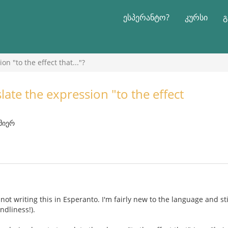
ესპერანტო?
კურსი
გ
n "to the effect that..."?
ate the expression "to the effect
 მიერ
 not writing this in Esperanto. I'm fairly new to the language and sti
ndliness!).