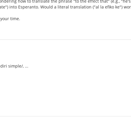
wondering how to translate the phrase "to the effect that" (e.g., "h
ate") into Esperanto. Would a literal translation ("al la efiko ke") wo
 your time.
iri simple/, ...