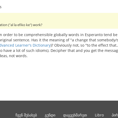
s
ation ("al la efiko ke") work?
 In order to be comprehensible globally words in Esperanto tend be
 original sentence. Has it the meaning of "a change that somebod
dvanced Learner's Dictionary
)? Obviously not, so "to the effect th
 to have a lot of such idioms). Decipher that and you get the mess
deas, not words.
ჩვენ შესახებ
გუნდი
დაგვეხმარეთ
Libro
პი