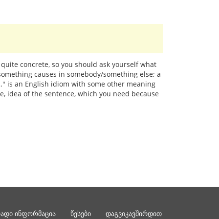
 quite concrete, so you should ask yourself what
y/something causes in somebody/something else; a
at…" is an English idiom with some other meaning
age, idea of the sentence, which you need because
რადი ინფორმაცია
წესები
დაგვიკავშირდით