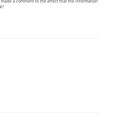
e's made a comment to the effect that the information
rk?