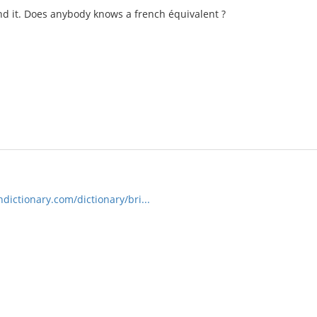
nd it. Does anybody knows a french équivalent ?
ictionary.com/dictionary/bri...