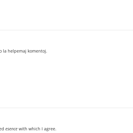
ro la helpemaj komentoj.
ted
esence
with which I agree.