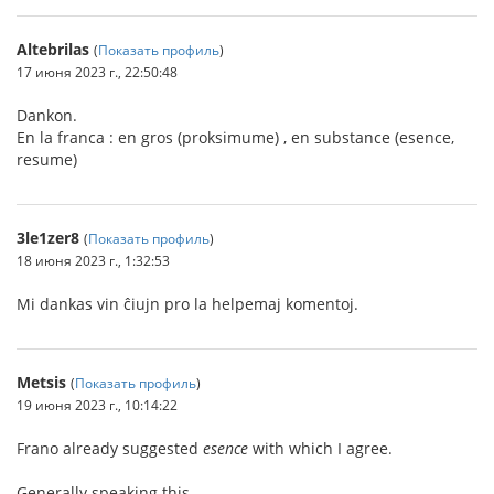
Altebrilas
(
Показать профиль
)
17 июня 2023 г., 22:50:48
Dankon.
En la franca : en gros (proksimume) , en substance (esence,
resume)
3le1zer8
(
Показать профиль
)
18 июня 2023 г., 1:32:53
Mi dankas vin ĉiujn pro la helpemaj komentoj.
Metsis
(
Показать профиль
)
19 июня 2023 г., 10:14:22
Frano already suggested
esence
with which I agree.
Generally speaking this