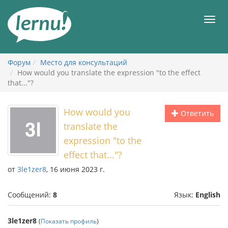
К
содержанию
Мен
Форум
Место для консультаций
How would you translate the expression "to the effect
that..."?
How would you
Ответить
translate the
expression "to the
effect that..."?
от
3le1zer8
, 16 июня 2023 г.
Сообщений:
8
Язык:
English
3le1zer8
(
Показать профиль
)