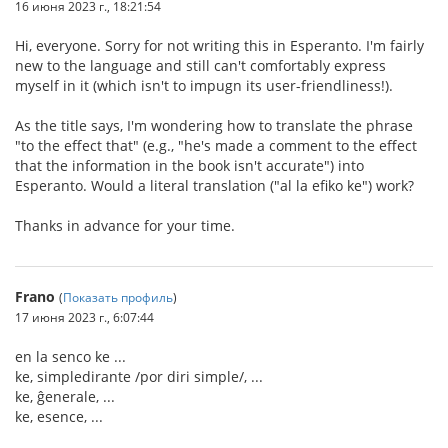
16 июня 2023 г., 18:21:54
Hi, everyone. Sorry for not writing this in Esperanto. I'm fairly
new to the language and still can't comfortably express
myself in it (which isn't to impugn its user-friendliness!).
As the title says, I'm wondering how to translate the phrase
"to the effect that" (e.g., "he's made a comment to the effect
that the information in the book isn't accurate") into
Esperanto. Would a literal translation ("al la efiko ke") work?
Thanks in advance for your time.
Frano
(
Показать профиль
)
17 июня 2023 г., 6:07:44
en la senco ke ...
ke, simpledirante /por diri simple/, ...
ke, ĝenerale, ...
ke, esence, ...