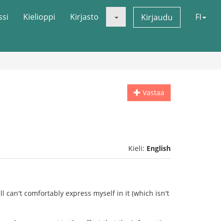
ssi
Kielioppi
Kirjasto
FI
Kirjaudu
Vastaa
Kieli:
English
ll can't comfortably express myself in it (which isn't