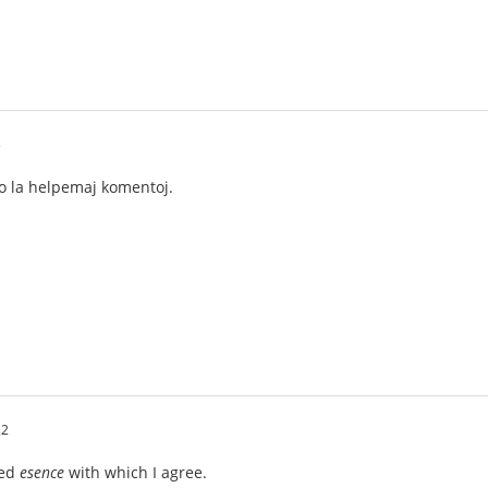
3
ro la helpemaj komentoj.
22
ted
esence
with which I agree.