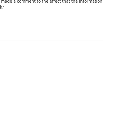
e's made a comment to the effect that the information
rk?