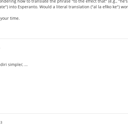
wondering how to translate the phrase "to the effect that" (e.g., "h
ate") into Esperanto. Would a literal translation ("al la efiko ke") wo
 your time.
4
iri simple/, ...
03