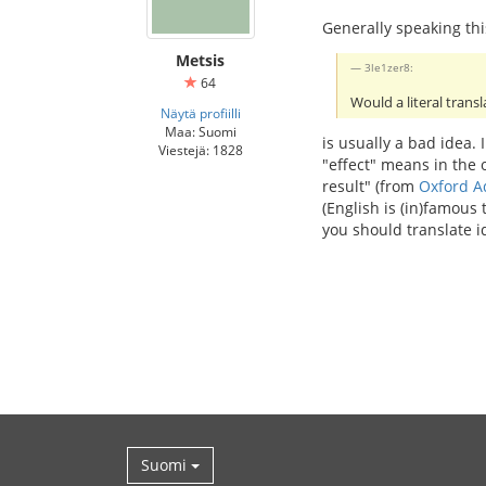
Generally speaking thi
Metsis
3le1zer8:
64
Would a literal transl
Näytä profiilli
Maa: Suomi
is usually a bad idea.
Viestejä: 1828
"effect" means in the
result" (from
Oxford A
(English is (in)famous
you should translate i
Suomi