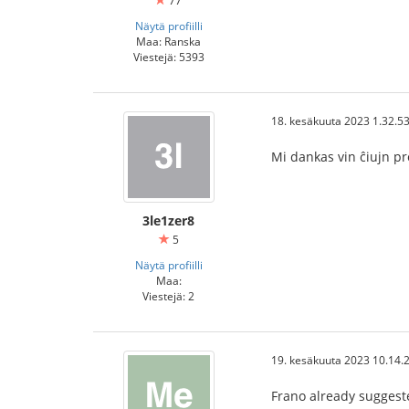
77
Näytä profiilli
Maa: Ranska
Viestejä: 5393
18. kesäkuuta 2023 1.32.5
Mi dankas vin ĉiujn p
3le1zer8
5
Näytä profiilli
Maa:
Viestejä: 2
19. kesäkuuta 2023 10.14.
Frano already sugges