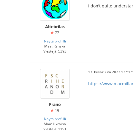
I don't quite understa
Altebrilas
77
Näytä profiilli
Maa: Ranska
Viestejä: 5393
17. kesäkuuta 2023 13.51.
https://www.macmilland
Frano
19
Näytä profiilli
Maa: Ukraina
Viestejä: 1191