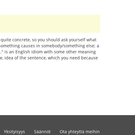
 quite concrete, so you should ask yourself what
y/something causes in somebody/something else; a
at…" is an English idiom with some other meaning
age, idea of the sentence, which you need because
Yksityisyys
Säännöt
Ota yhteyttä meihin