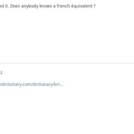
nd it. Does anybody knows a french équivalent ?
52
ictionary.com/dictionary/bri...