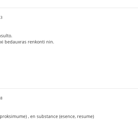
23
sulto.
xi bedauxras renkonti nin.
48
 (proksimume) , en substance (esence, resume)