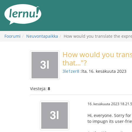
Tästä
sisältöön
Foorumi
Neuvontapaikka
How would you translate the express
How would you transl
that..."?
3le1zer8
:lta, 16. kesäkuuta 2023
Viestejä:
8
16. kesäkuuta 2023 18.21.
Hi, everyone. Sorry for
to impugn its user-frie