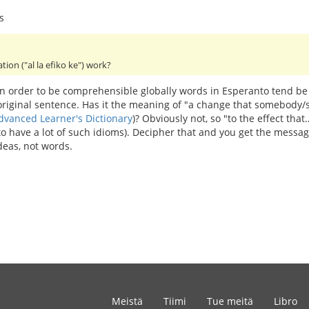
s
ation ("al la efiko ke") work?
 In order to be comprehensible globally words in Esperanto tend be
 original sentence. Has it the meaning of "a change that somebod
dvanced Learner's Dictionary
)? Obviously not, so "to the effect th
 to have a lot of such idioms). Decipher that and you get the mess
deas, not words.
Meistä
Tiimi
Tue meitä
Libro