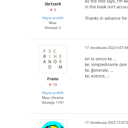
As the title says, I'm 
3le1zer8
in the book isn't accur
5
Näytä profiilli
Thanks in advance for
Maa:
Viestejä: 2
17. kesäkuuta 2023 6.07.4
en la senco ke ...
ke, simpledirante /por d
ke, ĝenerale, ...
ke, esence, ...
Frano
19
Näytä profiilli
Maa: Ukraina
Viestejä: 1191
17. kesäkuuta 2023 13.07.