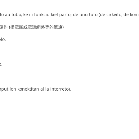
lo aŭ tubo, ke ili funkciu kiel partoj de unu tuto (de cirkvito, de ko
作 (指電腦或電話網路等的流通)
lo.
o.
putilon konektitan al la Interreto).