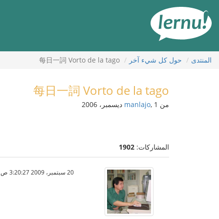
لى
لمحتويات
المنتدى
حول كل شيء آخر
每日一詞 Vorto de la tago
每日一詞 Vorto de la tago
من
, 1 ديسمبر، 2006
manlajo
المشاركات:
1902
20 سبتمبر، 2009 3:20:27 ص