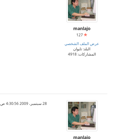
manlajo
127
عرض الملف الشخصي
البلد: تايوان
المشاركات: 4918
28 سبتمبر، 2009 4:30:56 ص
manlajo