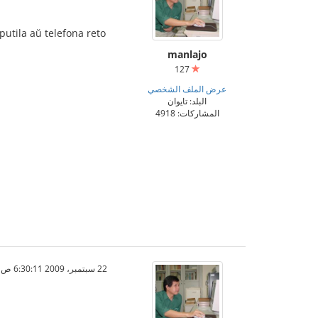
mputila aŭ telefona reto
manlajo
127
عرض الملف الشخصي
البلد: تايوان
المشاركات: 4918
22 سبتمبر، 2009 6:30:11 ص