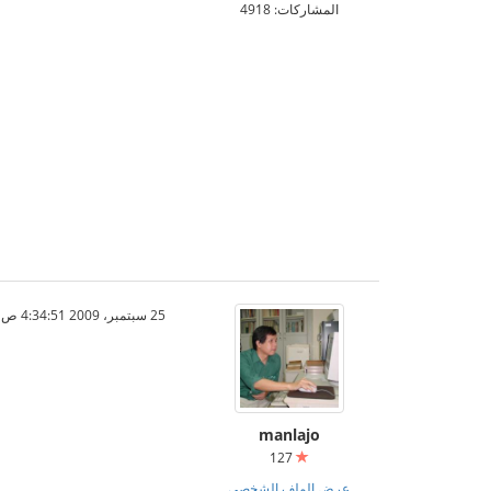
المشاركات: 4918
25 سبتمبر، 2009 4:34:51 ص
manlajo
127
عرض الملف الشخصي