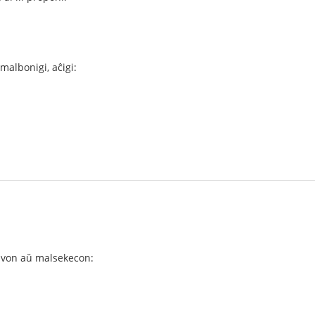
 malbonigi, aĉigi:
polvon aŭ malsekecon: