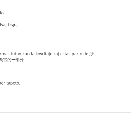
oj.
vaj tegoj.
ormas tuton kun la kovritaĵo kaj estas parto de ĝi:
成為它的一部分
per tapeto.