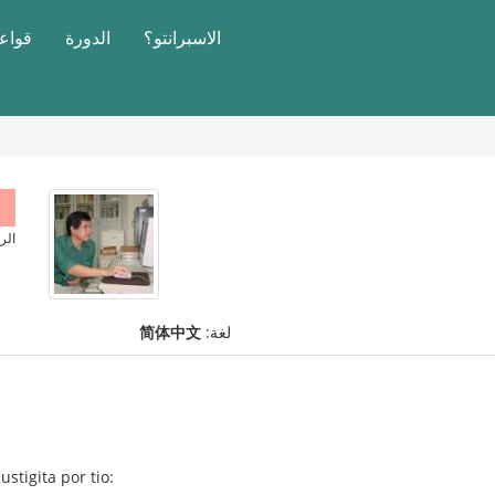
الاسبرانتو؟
الدورة
قواعد
الر
لغة:
简体中文
ustigita por tio: