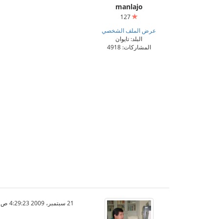
manlajo
127
عرض الملف الشخصي
البلد: تايوان
المشاركات: 4918
21 سبتمبر، 2009 4:29:23 ص