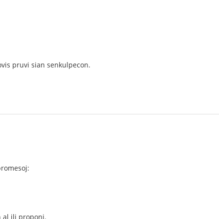
ovis pruvi sian senkulpecon.
promesoj:
al ili proponi.