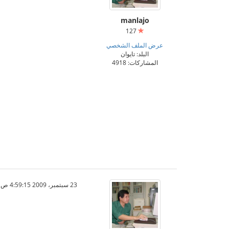
manlajo
127
عرض الملف الشخصي
البلد: تايوان
المشاركات: 4918
23 سبتمبر، 2009 4:59:15 ص