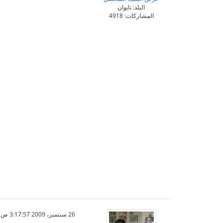
البلد: تايوان
المشاركات: 4918
26 سبتمبر، 2009 3:17:57 ص