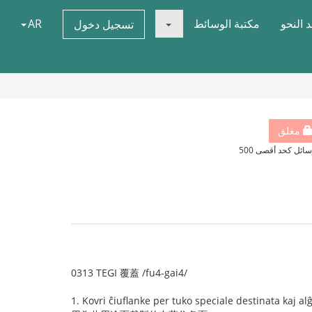
 النحو
مكتبة الوسائط
AR
تسجيل دخول
مغلق
سائل كحد أقصى 500
0313 TEGI 覆蓋 /fu4-gai4/
1. Kovri ĉiuflanke per tuko speciale destinata kaj alĝ