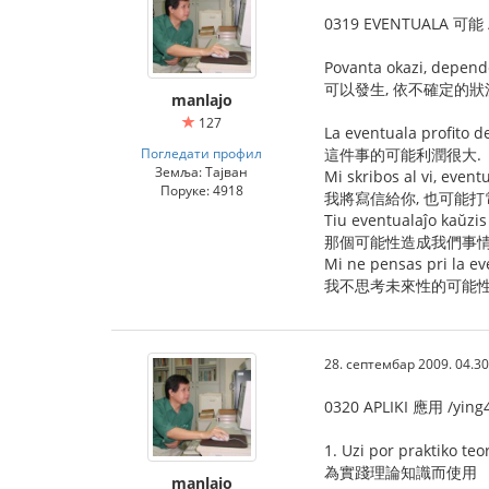
0319 EVENTUALA 可能 /
Povanta okazi, depende
可以發生, 依不確定的
manlajo
127
La eventuala profito de
Погледати профил
這件事的可能利潤很大.
Земља: Тајван
Mi skribos al vi, event
Поруке: 4918
我將寫信給你, 也可能打
Tiu eventualaĵo kaŭzis
那個可能性造成我們事情
Mi ne pensas pri la ev
我不思考未來性的可能性
28. септембар 2009. 04.30
0320 APLIKI 應用 /ying
1. Uzi por praktiko teor
為實踐理論知識而使用
manlajo