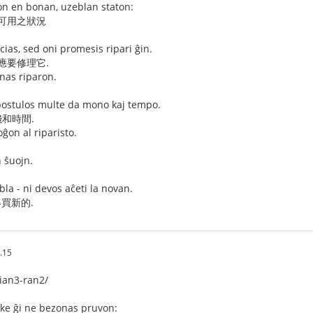
on en bonan, uzeblan staton:
 可用之狀況
ias, sed oni promesis ripari ĝin.
應要修理它.
nas riparon.
ostulos multe da mono kaj tempo.
和時間.
oĝon al riparisto.
n ŝuojn.
la - ni devos aĉeti la novan.
得買新的.
.15
ian3-ran2/
 ke ĝi ne bezonas pruvon: