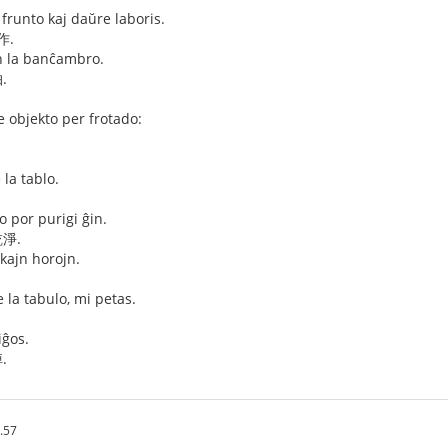
a frunto kaj daŭre laboris.
作.
en la banĉambro.
.
e objekto per frotado:
la tablo.
o por purigi ĝin.
淨.
lkajn horojn.
e la tabulo, mi petas.
iĝos.
.
.57