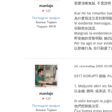
那麼清晰無疑, 不需證明
manlajo
127
Kial mi ne rimarkis ti
Погледати профил
為什麼我沒注意到那明顯
Земља: Тајван
Vi evidente mensogas.
Поруке: 4918
你顯然在說謊.
Malgraŭ la evidenteco 
即使她的背叛明顯, 她仍
Per tia ago vi nur evi
以那種行為, 你只顯露了
24. септембар 2009. 05.09
0317 KORUPTI 賄賂 /hui
1. Maljuste akiri ies 
以金錢, 贈與, 或承諾,
manlajo
127
Ili volis korupti la juĝi
Погледати профил
他們想賄賂法官.
Земља: Тајван
Ĉiuj homoj estas korupt