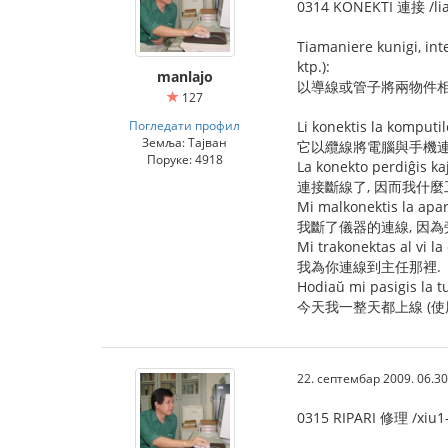
0314 KONEKTI 連接 /lia
Tiamaniere kunigi, inte
ktp.):
manlajo
以導線或管子將兩物件相
127
Погледати профил
Li konektis la komputi
Земља: Тајван
它以纜線將電腦與手機連
Поруке: 4918
La konekto perdiĝis kaj
連接斷線了, 因而我什麼
Mi malkonektis la apar
我斷了儀器的連線, 因為
Mi trakonektas al vi la
我為你連線到主任那裡.
Hodiaŭ mi pasigis la tu
今天我一整天都上線 (使
22. септембар 2009. 06.30
0315 RIPARI 修理 /xiu1-