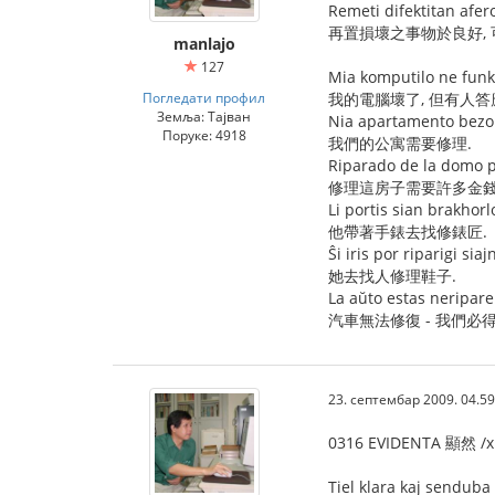
Remeti difektitan afer
再置損壞之事物於良好,
manlajo
127
Mia komputilo ne funkc
Погледати профил
我的電腦壞了, 但有人答
Земља: Тајван
Nia apartamento bezo
Поруке: 4918
我們的公寓需要修理.
Riparado de la domo p
修理這房子需要許多金錢
Li portis sian brakhorl
他帶著手錶去找修錶匠.
Ŝi iris por riparigi siaj
她去找人修理鞋子.
La aŭto estas neripareb
汽車無法修復 - 我們必
23. септембар 2009. 04.59
0316 EVIDENTA 顯然 /x
Tiel klara kaj senduba