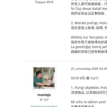
Поруке: 4918
所有人都可能被賄賂 - 
Ni ĉiuj devas batali k
我們全部必須反擊賄賂.
2. Morale putrigi, moral
使在道德上敗壞, 損壞, 失
Afektoj nur koruptas vi
裝腔作勢只會敗壞你的風
La geedziĝaj moroj jam
婚姻的習俗已經有夠敗壞
25. септембар 2009. 04.34
0318 VIŜI 擦 /ca1/
1. Purigi objekton, fro
清潔物品, 以某物抺拭
manlajo
127
Mi viŝis la tablon pos
Погледати профил
午餐後我擦桌子.