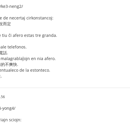
ke3-neng2/
 de necertaj cirkonstancoj:
狀況而定
 tiu ĉi afero estas tre granda.
uale telefonos.
電話.
 malagrablaĵojn en nia afero.
的不爽快.
entualeco de la estonteco.
.
.56
4-yong4/
iajn sciojn: