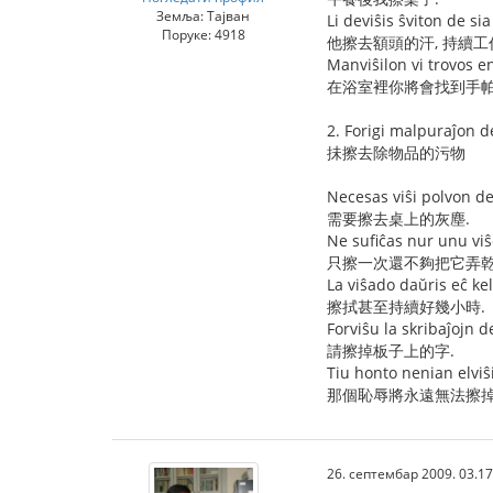
Земља: Тајван
Li deviŝis ŝviton de si
Поруке: 4918
他擦去額頭的汗, 持續工
Manviŝilon vi trovos 
在浴室裡你將會找到手帕
2. Forigi malpuraĵon d
抺擦去除物品的污物
Necesas viŝi polvon de 
需要擦去桌上的灰塵.
Ne sufiĉas nur unu viŝ
只擦一次還不夠把它弄乾
La viŝado daŭris eĉ ke
擦拭甚至持續好幾小時.
Forviŝu la skribaĵojn d
請擦掉板子上的字.
Tiu honto nenian elviŝ
那個恥辱將永遠無法擦掉
26. септембар 2009. 03.17