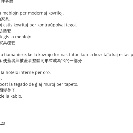
蓋住各面
 meblojn per modernaj kovriloj.
家具.
 estis kovritaj per kontraŭpolvaj tegoj.
防塵套.
tegis la meblojn.
家具覆套.
io tiamaniere, ke la kovraĵo formas tuton kun la kovritaĵo kaj estas p
, 使蓋者與被蓋者整體同形並成為它的一部分
 la hotelo interne per oro.
.
post la tegado de ĝiaj muroj per tapeto.
間變美了.
de la kablo.
.23