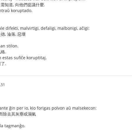
只需知道, 向他們提議什麼.
ontraŭ koruptado.
e difekti, malvirtigi, defaligi, malbonigi, aĉigi:
德, 淪落, 惡壞
an stilon.
格.
 estas sufiĉe koruptitaj.
了.
.51
tante ĝin per io, kio forigas polvon aŭ malsekecon:
它而除去其灰塵或濕氣
t la tagmanĝo.