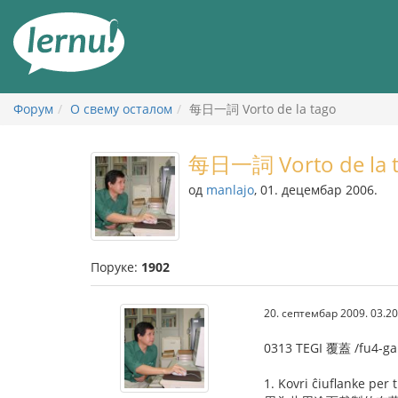
У
садржају
Форум
О свему осталом
每日一詞 Vorto de la tago
每日一詞 Vorto de la 
од
manlajo
, 01. децембар 2006.
Поруке:
1902
20. септембар 2009. 03.20
0313 TEGI 覆蓋 /fu4-ga
1. Kovri ĉiuflanke per 