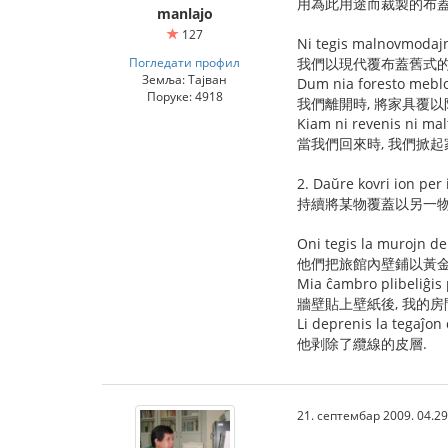
用為此用途而裁製的布
manlajo
127
Ni tegis malnovmodajn
Погледати профил
我們以現代覆布蓋舊式的
Земља: Тајван
Dum nia foresto mebloj
Поруке: 4918
我們離開時, 將家具覆以
Kiam ni revenis ni mal
當我們回來時, 我們掀起
2. Daŭre kovri ion per 
持續將某物覆蓋以另一物
Oni tegis la murojn de
他們把旅館內壁鋪以黃金
Mia ĉambro plibeliĝis 
牆壁貼上壁紙後, 我的房
Li deprenis la tegaĵon 
他剥除了纜線的皮層.
21. септембар 2009. 04.29