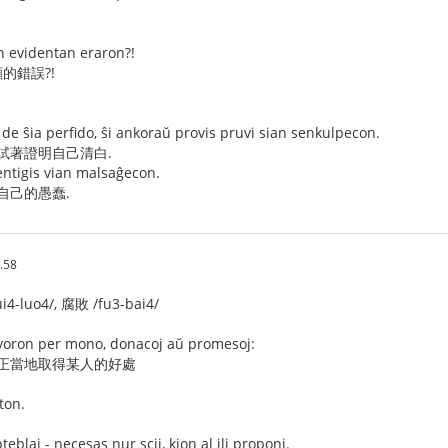
an evidentan eraron?!
的錯誤?!
de ŝia perfido, ŝi ankoraŭ provis pruvi sian senkulpecon.
試著證明自己清白.
dentigis vian malsaĝecon.
自己的愚蠢.
.58
4-luo4/, 腐敗 /fu3-bai4/
favoron per mono, donacoj aŭ promesoj:
 不正當地取得某人的好處
ston.
eblaj - necesas nur scii, kion al ili proponi.