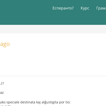
Есперанто?
Курс
Грам
tago
.27
i4/
tuko speciale destinata kaj alĝustigita por tio: