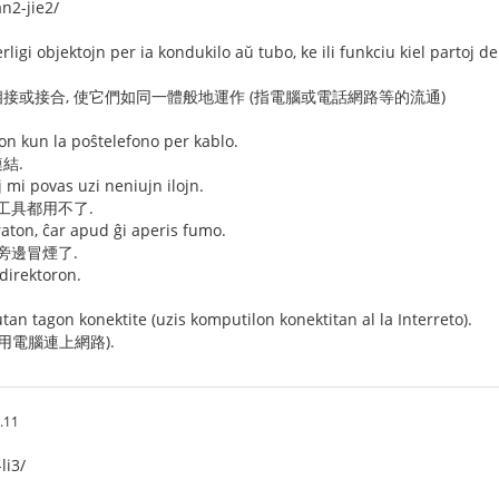
n2-jie2/
rligi objektojn per ia kondukilo aŭ tubo, ke ili funkciu kiel partoj d
接或接合, 使它們如同一體般地運作 (指電腦或電話網路等的流通)
lon kun la poŝtelefono per kablo.
結.
 mi povas uzi neniujn ilojn.
工具都用不了.
aton, ĉar apud ĝi aperis fumo.
旁邊冒煙了.
 direktoron.
tan tagon konektite (uzis komputilon konektitan al la Interreto).
用電腦連上網路).
.11
li3/