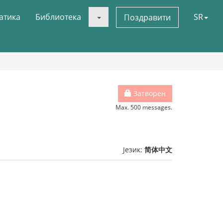
атика
Библиотека
SR
Поздравити
Затворен
Max. 500 messages.
Језик:
简体中文