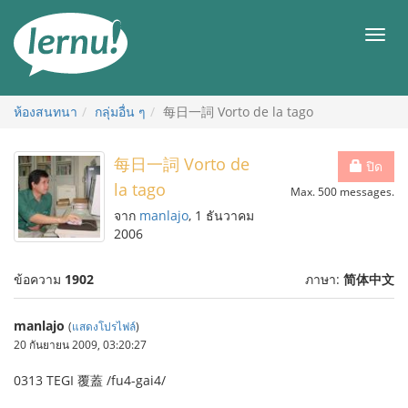
ไป
ยัง
เมนู
สารบัญ
ห้องสนทนา
กลุ่มอื่น ๆ
每日一詞 Vorto de la tago
每日一詞 Vorto de
ปิด
la tago
Max. 500 messages.
จาก
manlajo
, 1 ธันวาคม
2006
ข้อความ
1902
ภาษา:
简体中文
manlajo
(
แสดงโปรไฟล์
)
20 กันยายน 2009, 03:20:27
0313 TEGI 覆蓋 /fu4-gai4/