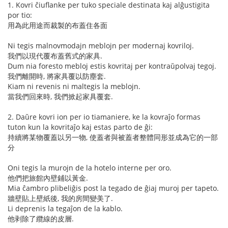
1. Kovri ĉiuflanke per tuko speciale destinata kaj alĝustigita
por tio:
用為此用途而裁製的布蓋住各面
Ni tegis malnovmodajn meblojn per modernaj kovriloj.
我們以現代覆布蓋舊式的家具.
Dum nia foresto mebloj estis kovritaj per kontraŭpolvaj tegoj.
我們離開時, 將家具覆以防塵套.
Kiam ni revenis ni maltegis la meblojn.
當我們回來時, 我們掀起家具覆套.
2. Daŭre kovri ion per io tiamaniere, ke la kovraĵo formas
tuton kun la kovritaĵo kaj estas parto de ĝi:
持續將某物覆蓋以另一物, 使蓋者與被蓋者整體同形並成為它的一部
分
Oni tegis la murojn de la hotelo interne per oro.
他們把旅館內壁鋪以黃金.
Mia ĉambro plibeliĝis post la tegado de ĝiaj muroj per tapeto.
牆壁貼上壁紙後, 我的房間變美了.
Li deprenis la tegaĵon de la kablo.
他剥除了纜線的皮層.