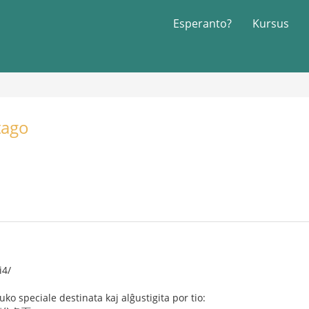
Esperanto?
Kursus
tago
i4/
tuko speciale destinata kaj alĝustigita por tio: