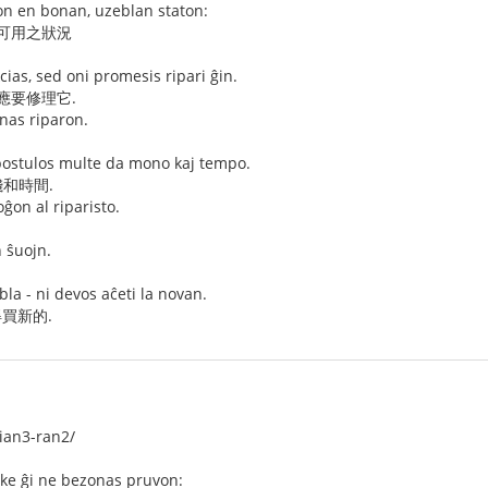
on en bonan, uzeblan staton:
 可用之狀況
ias, sed oni promesis ripari ĝin.
應要修理它.
nas riparon.
ostulos multe da mono kaj tempo.
和時間.
oĝon al riparisto.
n ŝuojn.
la - ni devos aĉeti la novan.
得買新的.
ian3-ran2/
 ke ĝi ne bezonas pruvon: