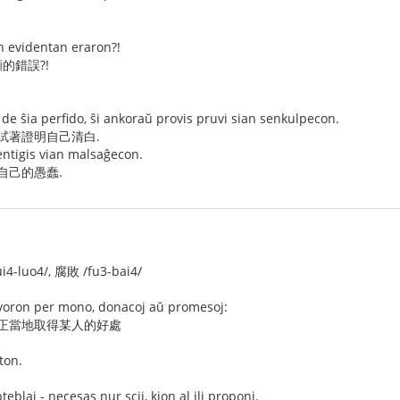
an evidentan eraron?!
的錯誤?!
de ŝia perfido, ŝi ankoraŭ provis pruvi sian senkulpecon.
試著證明自己清白.
dentigis vian malsaĝecon.
自己的愚蠢.
4-luo4/, 腐敗 /fu3-bai4/
favoron per mono, donacoj aŭ promesoj:
 不正當地取得某人的好處
ston.
eblaj - necesas nur scii, kion al ili proponi.