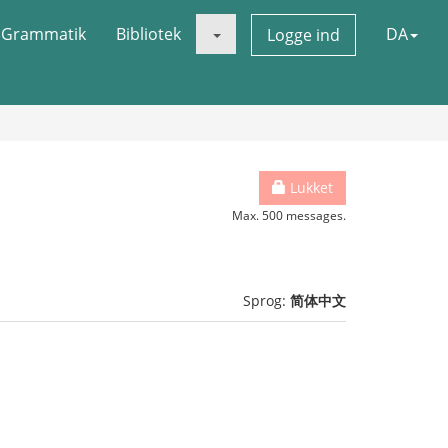
Grammatik
Bibliotek
DA
Logge ind
Lukket
Max. 500 messages.
Sprog:
简体中文