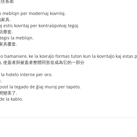
蓋住各面
 meblojn per modernaj kovriloj.
家具.
 estis kovritaj per kontraŭpolvaj tegoj.
防塵套.
tegis la meblojn.
家具覆套.
io tiamaniere, ke la kovraĵo formas tuton kun la kovritaĵo kaj estas p
, 使蓋者與被蓋者整體同形並成為它的一部分
 la hotelo interne per oro.
.
post la tegado de ĝiaj muroj per tapeto.
間變美了.
de la kablo.