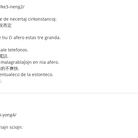
ke3-neng2/
 de necertaj cirkonstancoj:
狀況而定
 tiu ĉi afero estas tre granda.
uale telefonos.
電話.
 malagrablaĵojn en nia afero.
的不爽快.
entualeco de la estonteco.
.
4-yong4/
iajn sciojn: