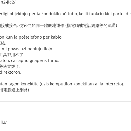
n2-jie2/
rligi objektojn per ia kondukilo aŭ tubo, ke ili funkciu kiel partoj d
接或接合, 使它們如同一體般地運作 (指電腦或電話網路等的流通)
lon kun la poŝtelefono per kablo.
結.
 mi povas uzi neniujn ilojn.
工具都用不了.
aton, ĉar apud ĝi aperis fumo.
旁邊冒煙了.
 direktoron.
tan tagon konektite (uzis komputilon konektitan al la Interreto).
用電腦連上網路).
li3/