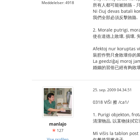
Meddelelser: 4918
所有人都可能被賄賂 - 
Ni ĉiuj devas batali k
我們全部必須反擊賄賂.
2. Morale putrigi, moral
使在道德上敗壞, 損壞, 失
Afektoj nur koruptas vi
裝腔作勢只會敗壞你的風
La geedziĝaj moroj jam
婚姻的習俗已經有夠敗壞
25. sep. 2009 04.34.51
0318 VIŜI 擦 /ca1/
1. Purigi objekton, fro
清潔物品, 以某物抺拭
manlajo
127
Mi viŝis la tablon pos
Vise profilen
午餐後我擦桌子.