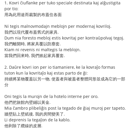
1. Kovri ĉiuflanke per tuko speciale destinata kaj alĝustigita
por tio:
用為此用途而裁製的布蓋住各面
Ni tegis malnovmodajn meblojn per modernaj kovriloj.
我們以現代覆布蓋舊式的家具.
Dum nia foresto mebloj estis kovritaj per kontraŭpolvaj tegoj.
我們離開時, 將家具覆以防塵套.
Kiam ni revenis ni maltegis la meblojn.
當我們回來時, 我們掀起家具覆套.
2. Daŭre kovri ion per io tiamaniere, ke la kovraĵo formas
tuton kun la kovritaĵo kaj estas parto de ĝi:
持續將某物覆蓋以另一物, 使蓋者與被蓋者整體同形並成為它的一部
分
Oni tegis la murojn de la hotelo interne per oro.
他們把旅館內壁鋪以黃金.
Mia ĉambro plibeliĝis post la tegado de ĝiaj muroj per tapeto.
牆壁貼上壁紙後, 我的房間變美了.
Li deprenis la tegaĵon de la kablo.
他剥除了纜線的皮層.