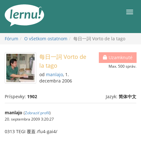
Späť
na
Men
obsah
Fórum
O všetkom ostatnom
每日一詞 Vorto de la tago
每日一詞 Vorto de
Uzamknuté
la tago
Max. 500 správ.
od
manlajo
, 1.
decembra 2006
Príspevky:
1902
Jazyk:
简体中文
manlajo
(
Zobraziť profil
)
20. septembra 2009 3:20:27
0313 TEGI 覆蓋 /fu4-gai4/