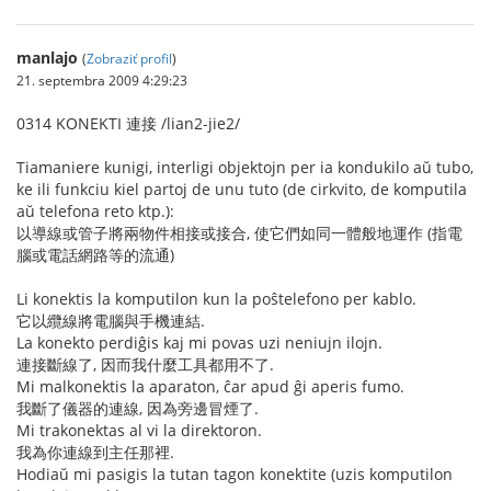
manlajo
(
Zobraziť profil
)
21. septembra 2009 4:29:23
0314 KONEKTI 連接 /lian2-jie2/
Tiamaniere kunigi, interligi objektojn per ia kondukilo aŭ tubo,
ke ili funkciu kiel partoj de unu tuto (de cirkvito, de komputila
aŭ telefona reto ktp.):
以導線或管子將兩物件相接或接合, 使它們如同一體般地運作 (指電
腦或電話網路等的流通)
Li konektis la komputilon kun la poŝtelefono per kablo.
它以纜線將電腦與手機連結.
La konekto perdiĝis kaj mi povas uzi neniujn ilojn.
連接斷線了, 因而我什麼工具都用不了.
Mi malkonektis la aparaton, ĉar apud ĝi aperis fumo.
我斷了儀器的連線, 因為旁邊冒煙了.
Mi trakonektas al vi la direktoron.
我為你連線到主任那裡.
Hodiaŭ mi pasigis la tutan tagon konektite (uzis komputilon