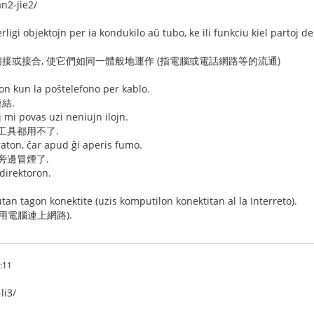
n2-jie2/
rligi objektojn per ia kondukilo aŭ tubo, ke ili funkciu kiel partoj d
接或接合, 使它們如同一體般地運作 (指電腦或電話網路等的流通)
lon kun la poŝtelefono per kablo.
結.
 mi povas uzi neniujn ilojn.
工具都用不了.
aton, ĉar apud ĝi aperis fumo.
旁邊冒煙了.
 direktoron.
tan tagon konektite (uzis komputilon konektitan al la Interreto).
用電腦連上網路).
:11
li3/