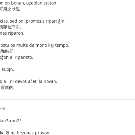
on en bonan, uzeblan staton:
 可用之狀況
ias, sed oni promesis ripari ĝin.
應要修理它.
nas riparon.
ostulos multe da mono kaj tempo.
和時間.
oĝon al riparisto.
n ŝuojn.
la - ni devos aĉeti la novan.
得買新的.
:15
ian3-ran2/
 ke ĝi ne bezonas pruvon: