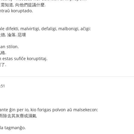
只需知道, 向他們提議什麼.
ontraŭ koruptado.
e difekti, malvirtigi, defaligi, malbonigi, aĉigi:
德, 淪落, 惡壞
an stilon.
格.
 estas sufiĉe koruptitaj.
了.
:51
tante ĝin per io, kio forigas polvon aŭ malsekecon:
它而除去其灰塵或濕氣
t la tagmanĝo.