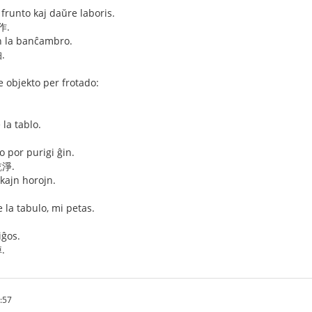
a frunto kaj daŭre laboris.
作.
en la banĉambro.
.
e objekto per frotado:
la tablo.
o por purigi ĝin.
淨.
lkajn horojn.
e la tabulo, mi petas.
iĝos.
.
:57