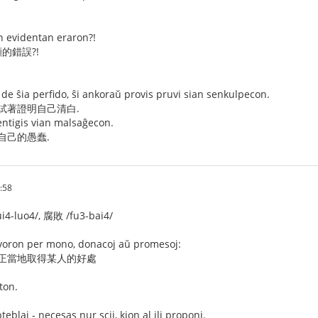
an evidentan eraron?!
的錯誤?!
de ŝia perfido, ŝi ankoraŭ provis pruvi sian senkulpecon.
試著證明自己清白.
dentigis vian malsaĝecon.
自己的愚蠢.
:58
4-luo4/, 腐敗 /fu3-bai4/
favoron per mono, donacoj aŭ promesoj:
 不正當地取得某人的好處
ston.
eblaj - necesas nur scii, kion al ili proponi.