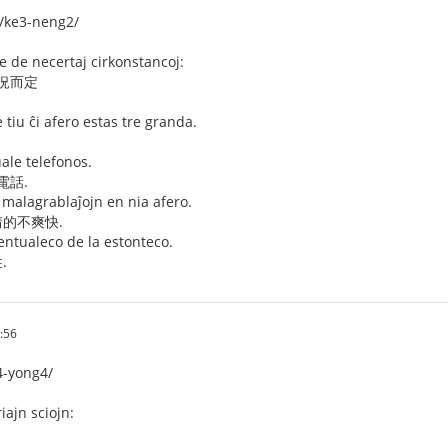
ke3-neng2/
 de necertaj cirkonstancoj:
狀況而定
 tiu ĉi afero estas tre granda.
uale telefonos.
電話.
 malagrablaĵojn en nia afero.
的不爽快.
entualeco de la estonteco.
.
:56
4-yong4/
iajn sciojn: