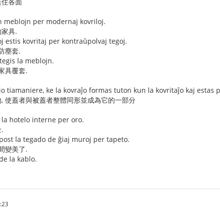
蓋住各面
 meblojn per modernaj kovriloj.
家具.
 estis kovritaj per kontraŭpolvaj tegoj.
防塵套.
tegis la meblojn.
家具覆套.
io tiamaniere, ke la kovraĵo formas tuton kun la kovritaĵo kaj estas p
, 使蓋者與被蓋者整體同形並成為它的一部分
 la hotelo interne per oro.
.
post la tegado de ĝiaj muroj per tapeto.
間變美了.
de la kablo.
:23