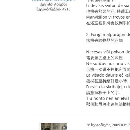
ქვეყანა: ტაივანი
Li deviŝis ŝviton de si
შეტყობინებები: 4918
他擦去額頭的汗, 持續工
Manviŝilon vi trovos 
在浴室裡你將會找到手帕
2. Forigi malpuraĵon d
抺擦去除物品的污物
Necesas viŝi polvon de 
需要擦去桌上的灰塵.
Ne sufiĉas nur unu viŝ
只擦一次還不夠把它弄乾
La viŝado daŭris eĉ ke
擦拭甚至持續好幾小時.
Forviŝu la skribaĵojn d
請擦掉板子上的字.
Tiu honto nenian elviŝ
那個恥辱將永遠無法擦掉
26 სექტემბერი, 2009 03:17