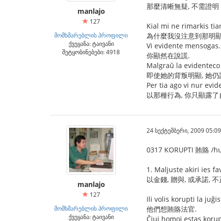
那麼清晰無疑, 不需證明
manlajo
127
Kial mi ne rimarkis ti
მომხმარებლის პროფილი
為什麼我沒注意到那明顯
ქვეყანა: ტაივანი
Vi evidente mensogas.
შეტყობინებები: 4918
你顯然在說謊.
Malgraŭ la evidenteco 
即使她的背叛明顯, 她仍
Per tia ago vi nur evi
以那種行為, 你只顯露了
24 სექტემბერი, 2009 05:09
0317 KORUPTI 賄賂 /hui
1. Maljuste akiri ies 
以金錢, 贈與, 或承諾,
manlajo
127
Ili volis korupti la juĝi
მომხმარებლის პროფილი
他們想賄賂法官.
ქვეყანა: ტაივანი
Ĉiuj homoj estas korupt