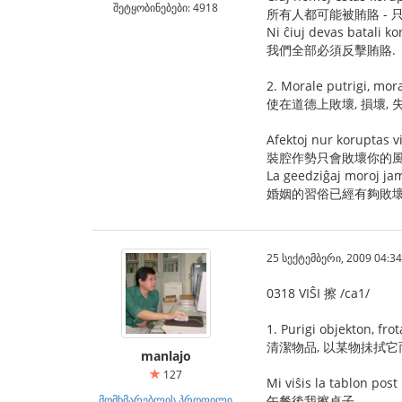
შეტყობინებები: 4918
所有人都可能被賄賂 - 
Ni ĉiuj devas batali k
我們全部必須反擊賄賂.
2. Morale putrigi, moral
使在道德上敗壞, 損壞, 失
Afektoj nur koruptas vi
裝腔作勢只會敗壞你的風
La geedziĝaj moroj jam
婚姻的習俗已經有夠敗壞
25 სექტემბერი, 2009 04:34
0318 VIŜI 擦 /ca1/
1. Purigi objekton, fro
清潔物品, 以某物抺拭
manlajo
127
Mi viŝis la tablon pos
მომხმარებლის პროფილი
午餐後我擦桌子.