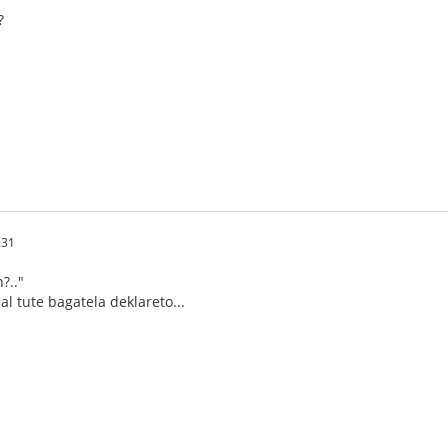
?
:31
?.."
 al tute bagatela deklareto...