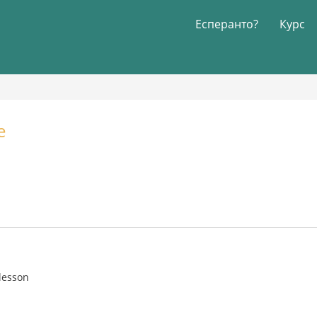
Есперанто?
Курс
e
 lesson