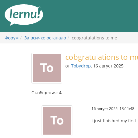
Към
съдържанието
Форум
За всичко останало
cobgratulations to me
cobgratulations to m
от
Tobydrop
, 16 август 2025
Съобщения:
4
16 август 2025, 13:11:48
i just finished my first