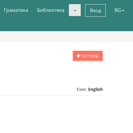
Граматика
Библиотека
BG
Вход
Отговор
Език:
English