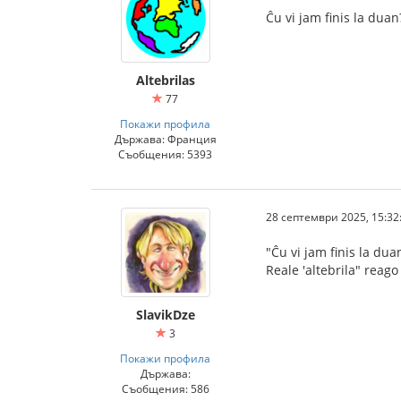
Ĉu vi jam finis la duan
Altebrilas
77
Покажи профила
Държава: Франция
Съобщения: 5393
28 септември 2025, 15:32
"Ĉu vi jam finis la duan
Reale 'altebrila" reago
SlavikDze
3
Покажи профила
Държава:
Съобщения: 586