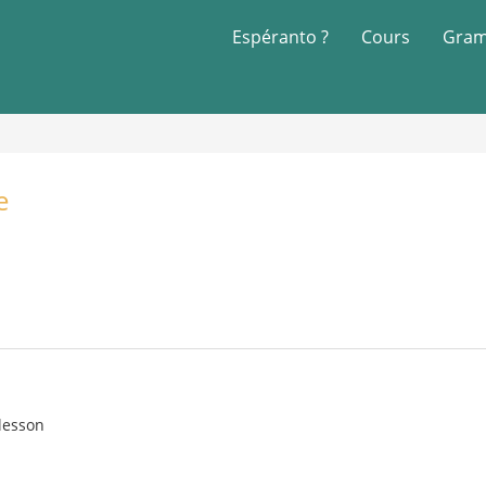
Espéranto ?
Cours
Gram
e
 lesson