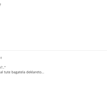
?
31
?.."
 al tute bagatela deklareto...