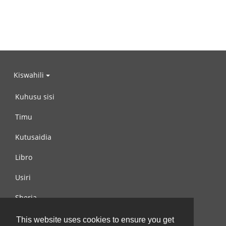
Kiswahili
Kuhusu sisi
Timu
Kutusaidia
Libro
Usiri
Sheria
Wasiliana na si
This website uses cookies to ensure you get