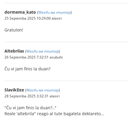
dormema_kato
(
Wasifu wa mtumiaji
)
25 Septemba 2025 10:29:00 alasiri
Gratulon!
Altebrilas
(
Wasifu wa mtumiaji
)
26 Septemba 2025 7:32:51 asubuhi
Ĉu vi jam finis la duan?
SlavikDze
(
Wasifu wa mtumiaji
)
28 Septemba 2025 3:32:31 alasiri
"Ĉu vi jam finis la duan?.."
Reale 'altebrila" reago al tute bagatela deklareto...