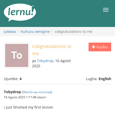
Kwa
maudhui
orod
jukwaa
Kuhusu wengine
cobgratulations to me
cobgratulations to
Kujibu
me
ya
Tobydrop
, 16 Agosti
2025
Ujumbe:
4
Lugha:
English
Tobydrop
(
Wasifu wa mtumiaji
)
16 Agosti 2025 1:11:48 alasiri
i just finished my first lesson