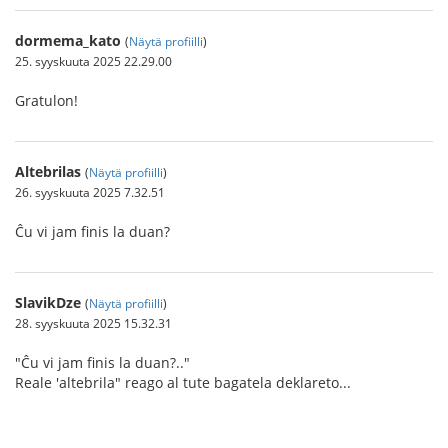
dormema_kato
(
Näytä profiilli
)
25. syyskuuta 2025 22.29.00
Gratulon!
Altebrilas
(
Näytä profiilli
)
26. syyskuuta 2025 7.32.51
Ĉu vi jam finis la duan?
SlavikDze
(
Näytä profiilli
)
28. syyskuuta 2025 15.32.31
"Ĉu vi jam finis la duan?.."
Reale 'altebrila" reago al tute bagatela deklareto...