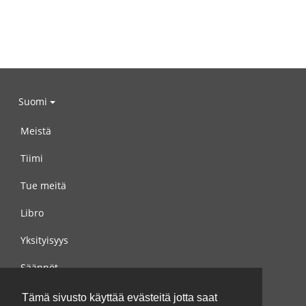
Suomi
Meistä
Tiimi
Tue meitä
Libro
Yksityisyys
Säännöt
Ota yhteyttä meihin
Tämä sivusto käyttää evästeitä jotta saat