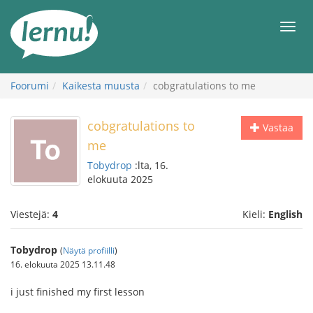
Tästä
sisältöön
Men
Foorumi
Kaikesta muusta
cobgratulations to me
cobgratulations to
Vastaa
me
Tobydrop
:lta, 16.
elokuuta 2025
Viestejä:
4
Kieli:
English
Tobydrop
(
Näytä profiilli
)
16. elokuuta 2025 13.11.48
i just finished my first lesson