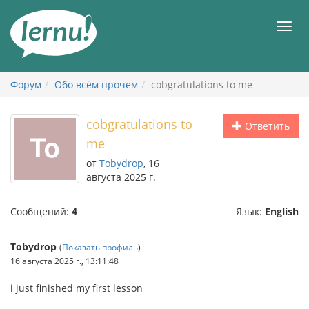
К
содержанию
Мен
Форум
Обо всём прочем
cobgratulations to me
cobgratulations to
Ответить
me
от
Tobydrop
, 16
августа 2025 г.
Сообщений:
4
Язык:
English
Tobydrop
(
Показать профиль
)
16 августа 2025 г., 13:11:48
i just finished my first lesson