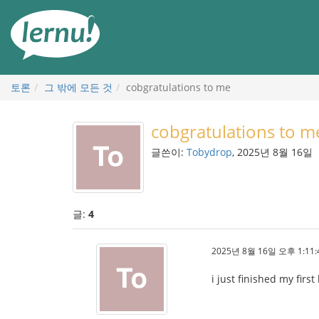
본
문
으
로
토론
그 밖에 모든 것
cobgratulations to me
cobgratulations to m
글쓴이:
Tobydrop
, 2025년 8월 16일
글:
4
2025년 8월 16일 오후 1:11:
i just finished my first