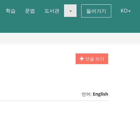
학습
문법
도서관
KO
들어가기
댓글 쓰기
언어:
English