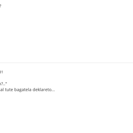
?
31
?.."
 al tute bagatela deklareto...