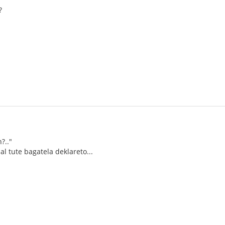
?
?.."
 al tute bagatela deklareto...