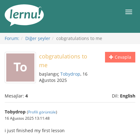
İçerik
Görüntüleme
Men
Forum:
Diğer şeyler
cobgratulations to me
cobgratulations to
Cevapla
me
başlangıç
Tobydrop
, 16
Ağustos 2025
Mesajlar:
4
Dil:
English
Tobydrop
(
Profili görüntüle
)
16 Ağustos 2025 13:11:48
i just finished my first lesson