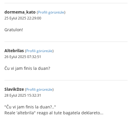
dormema_kato
(
Profili görüntüle
)
25 Eylül 2025 22:29:00
Gratulon!
Altebrilas
(
Profili görüntüle
)
26 Eylül 2025 07:32:51
Ĉu vi jam finis la duan?
SlavikDze
(
Profili görüntüle
)
28 Eylül 2025 15:32:31
"Ĉu vi jam finis la duan?.."
Reale 'altebrila" reago al tute bagatela deklareto...