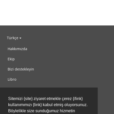
Türkçe
Hakkımızda
Ekip
Bizi destekleyin
Libro
Gizlilik Politikası
Sitemizi {site} ziyaret etmekle çerez {/link}
Kullanım Koşulları
kullanımımızı {link} kabul etmiş oluyorsunuz.
Bize ulaşın
Böylelikle size sunduğumuz hizmetin