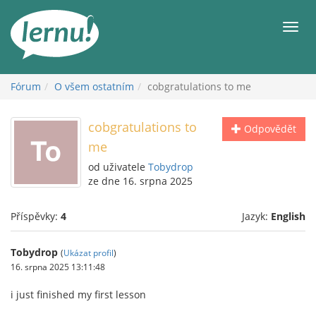
Přejít
k
Men
obsahu
Fórum
O všem ostatním
cobgratulations to me
cobgratulations to
Odpovědět
me
od uživatele
Tobydrop
ze dne 16. srpna 2025
Příspěvky:
4
Jazyk:
English
Tobydrop
(
Ukázat profil
)
16. srpna 2025 13:11:48
i just finished my first lesson