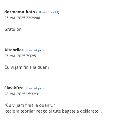
dormema_kato
(
Ukázat profil
)
25. září 2025 22:29:00
Gratulon!
Altebrilas
(
Ukázat profil
)
26. září 2025 7:32:51
Ĉu vi jam finis la duan?
SlavikDze
(
Ukázat profil
)
28. září 2025 15:32:31
"Ĉu vi jam finis la duan?.."
Reale 'altebrila" reago al tute bagatela deklareto...