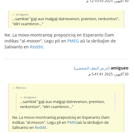
30 أكتوبر، 2025 12:10:55 م
amigueo:
…samkiel "gaji aux malgaji datrevenon, premion, renkonton",
"eliri cxambron…"
Ne. La movo-montrantaj prepozicioj en Esperanto ĉiam
indikas "al-movon". Legu pli en
PMEG
aŭ la skribaĵon de
Salivanto en
Reddit
.
amigueo
(
عرض الملف الشخصي
)
30 أكتوبر، 2025 5:41:41 م
Metsis:
amigueo:
…samkiel "gaji aux malgaji datrevenon, premion,
renkonton", "eliri cxambron…"
Ne. La movo-montrantaj prepozicioj en Esperanto ĉiam
indikas "al-movon". Legu pli en
PMEG
aŭ la skribaĵon de
Salivanto en
Reddit
.