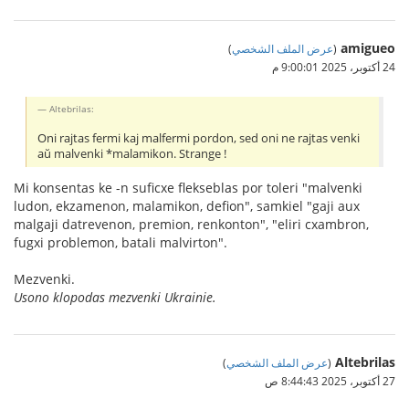
amigueo
(
عرض الملف الشخصي
)
24 أكتوبر، 2025 9:00:01 م
Altebrilas:
Oni rajtas fermi kaj malfermi pordon, sed oni ne rajtas venki
aŭ malvenki *malamikon. Strange !
Mi konsentas ke -n suficxe flekseblas por toleri "malvenki
ludon, ekzamenon, malamikon, defion", samkiel "gaji aux
malgaji datrevenon, premion, renkonton", "eliri cxambron,
fugxi problemon, batali malvirton".
Mezvenki.
Usono klopodas mezvenki Ukrainie.
Altebrilas
(
عرض الملف الشخصي
)
27 أكتوبر، 2025 8:44:43 ص