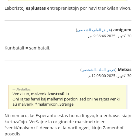
Laboristoj
espluatas
entreprenistojn por havi trankvilan vivon.
amigueo
(
عرض الملف الشخصي
)
30 أكتوبر، 2025 9:36:46 ص
Kunbatali = sambatali.
Metsis
(
عرض الملف الشخصي
)
30 أكتوبر، 2025 12:05:00 م
Altebrilas:
Venki iun, malvenki
kontraŭ
iu...
Oni rajtas fermi kaj malfermi pordon, sed oni ne rajtas venki
aŭ malvenki *malamikon. Strange !
Ni memoru, ke Esperanto estas homa lingvo, kiu enhavas siajn
kuriozaĵojn. Verŝajne la origino de malsimetrio en
"venki/malvenki" devenas el la nacilingvoj, kiujn Zamenhof
posedis.