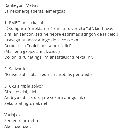
Dankegon, Metsis,
La nekoheroj aperas, elmergxas.
1. PMEG pri -n kaj al.
《Komparu "direktan -n" kun la rolvorteto "al", kiu havas
similan sencon, sed ne nepre esprimas atingon de la celo.》
Gravega nuanco: atingo de la celo :: -n.
Do oni diru "
nairi
" anstataux "aliri"
(Marteno gxojos am ekscios.)
Do, oni diru "atinga -n" anstataux "direkta -n".
2. Salivanto.
"Bruselo alireblas sed ne naireblas per auxto."
3. Cxu simpla solvo?
Direkto: alal, elel.
Ambigue direkto kaj ne sekura atingo: al, el.
Sekura atingo: nal, nel.
Variajxo:
Sen eniri aux eliro.
Alal, uxaluxal.