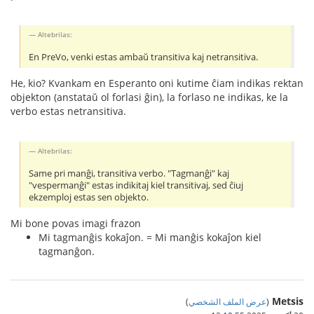
Altebrilas:
En PreVo, venki estas ambaŭ transitiva kaj netransitiva.
He, kio? Kvankam en Esperanto oni kutime ĉiam indikas rektan
objekton (anstataŭ ol forlasi ĝin), la forlaso ne indikas, ke la
verbo estas netransitiva.
Altebrilas:
Same pri manĝi, transitiva verbo. "Tagmanĝi" kaj
"vespermanĝi" estas indikitaj kiel transitivaj, sed ĉiuj
ekzemploj estas sen objekto.
Mi bone povas imagi frazon
Mi tagmanĝis kokaĵon. = Mi manĝis kokaĵon kiel
tagmanĝon.
Metsis
(
عرض الملف الشخصي
)