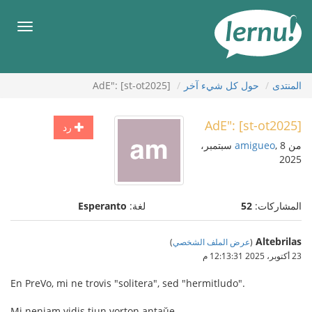
لى
لمحتويات
قائمة
طعام
المنتدى
حول كل شيء آخر
AdE": [st-ot2025]
AdE": [st-ot2025]
رد
من
amigueo
, 8 سبتمبر،
2025
المشاركات:
52
لغة:
Esperanto
Altebrilas
(
عرض الملف الشخصي
)
23 أكتوبر، 2025 12:13:31 م
En PreVo, mi ne trovis "solitera", sed "hermitludo".
Mi neniam vidis tiun vorton antaŭe.