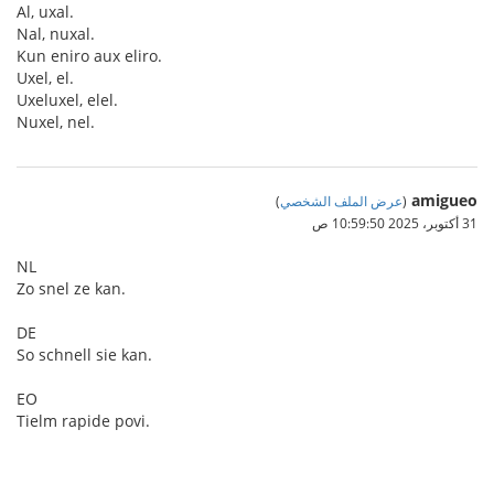
Al, uxal.
Nal, nuxal.
Kun eniro aux eliro.
Uxel, el.
Uxeluxel, elel.
Nuxel, nel.
amigueo
(
عرض الملف الشخصي
)
31 أكتوبر، 2025 10:59:50 ص
NL
Zo snel ze kan.
DE
So schnell sie kan.
EO
Tielm rapide povi.