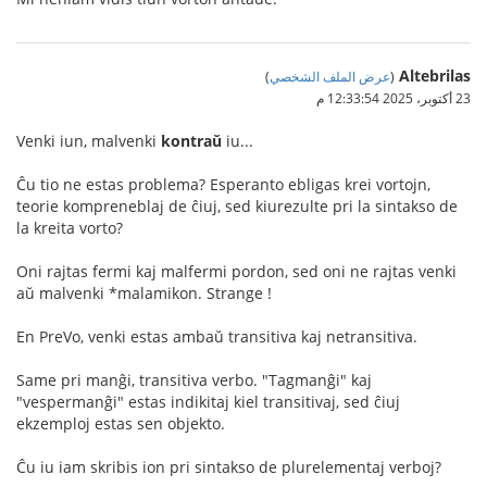
Altebrilas
(
عرض الملف الشخصي
)
23 أكتوبر، 2025 12:33:54 م
Venki iun, malvenki
kontraŭ
iu...
Ĉu tio ne estas problema? Esperanto ebligas krei vortojn,
teorie kompreneblaj de ĉiuj, sed kiurezulte pri la sintakso de
la kreita vorto?
Oni rajtas fermi kaj malfermi pordon, sed oni ne rajtas venki
aŭ malvenki *malamikon. Strange !
En PreVo, venki estas ambaŭ transitiva kaj netransitiva.
Same pri manĝi, transitiva verbo. "Tagmanĝi" kaj
"vespermanĝi" estas indikitaj kiel transitivaj, sed ĉiuj
ekzemploj estas sen objekto.
Ĉu iu iam skribis ion pri sintakso de plurelementaj verboj?