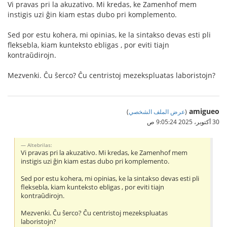
Vi pravas pri la akuzativo. Mi kredas, ke Zamenhof mem
instigis uzi ĝin kiam estas dubo pri komplemento.
Sed por estu kohera, mi opinias, ke la sintakso devas esti pli
fleksebla, kiam kunteksto ebligas , por eviti tiajn
kontraŭdirojn.
Mezvenki. Ĉu ŝerco? Ĉu centristoj mezekspluatas laboristojn?
amigueo
(
عرض الملف الشخصي
)
30 أكتوبر، 2025 9:05:24 ص
Altebrilas:
Vi pravas pri la akuzativo. Mi kredas, ke Zamenhof mem
instigis uzi ĝin kiam estas dubo pri komplemento.
Sed por estu kohera, mi opinias, ke la sintakso devas esti pli
fleksebla, kiam kunteksto ebligas , por eviti tiajn
kontraŭdirojn.
Mezvenki. Ĉu ŝerco? Ĉu centristoj mezekspluatas
laboristojn?