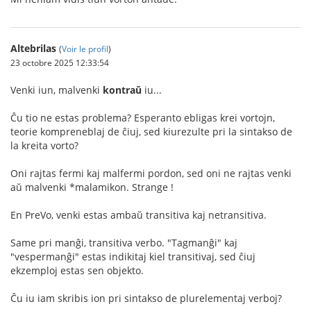
Altebrilas
(
Voir le profil
)
23 octobre 2025 12:33:54
Venki iun, malvenki
kontraŭ
iu...
Ĉu tio ne estas problema? Esperanto ebligas krei vortojn,
teorie kompreneblaj de ĉiuj, sed kiurezulte pri la sintakso de
la kreita vorto?
Oni rajtas fermi kaj malfermi pordon, sed oni ne rajtas venki
aŭ malvenki *malamikon. Strange !
En PreVo, venki estas ambaŭ transitiva kaj netransitiva.
Same pri manĝi, transitiva verbo. "Tagmanĝi" kaj
"vespermanĝi" estas indikitaj kiel transitivaj, sed ĉiuj
ekzemploj estas sen objekto.
Ĉu iu iam skribis ion pri sintakso de plurelementaj verboj?