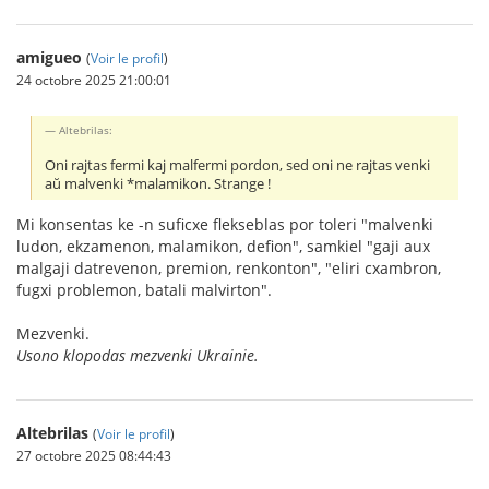
amigueo
(
Voir le profil
)
24 octobre 2025 21:00:01
Altebrilas:
Oni rajtas fermi kaj malfermi pordon, sed oni ne rajtas venki
aŭ malvenki *malamikon. Strange !
Mi konsentas ke -n suficxe flekseblas por toleri "malvenki
ludon, ekzamenon, malamikon, defion", samkiel "gaji aux
malgaji datrevenon, premion, renkonton", "eliri cxambron,
fugxi problemon, batali malvirton".
Mezvenki.
Usono klopodas mezvenki Ukrainie.
Altebrilas
(
Voir le profil
)
27 octobre 2025 08:44:43