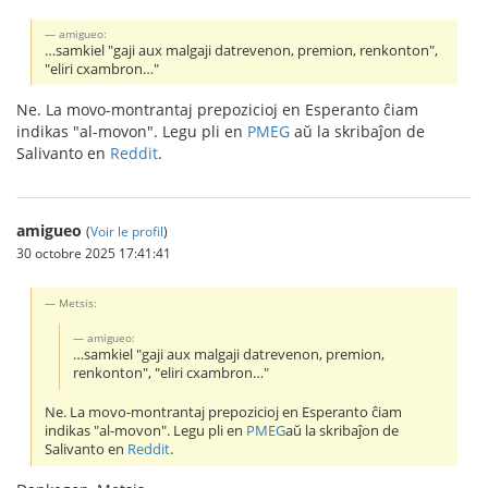
amigueo:
…samkiel "gaji aux malgaji datrevenon, premion, renkonton",
"eliri cxambron…"
Ne. La movo-montrantaj prepozicioj en Esperanto ĉiam
indikas "al-movon". Legu pli en
PMEG
aŭ la skribaĵon de
Salivanto en
Reddit
.
amigueo
(
Voir le profil
)
30 octobre 2025 17:41:41
Metsis:
amigueo:
…samkiel "gaji aux malgaji datrevenon, premion,
renkonton", "eliri cxambron…"
Ne. La movo-montrantaj prepozicioj en Esperanto ĉiam
indikas "al-movon". Legu pli en
PMEG
aŭ la skribaĵon de
Salivanto en
Reddit
.