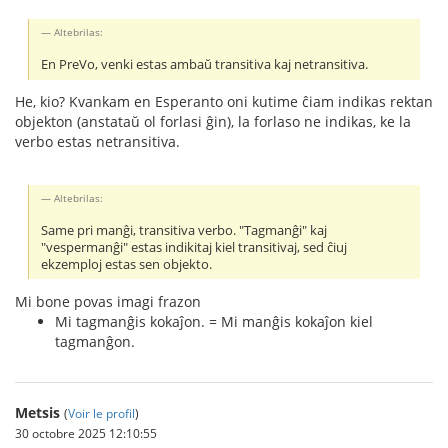
Altebrilas:
En PreVo, venki estas ambaŭ transitiva kaj netransitiva.
He, kio? Kvankam en Esperanto oni kutime ĉiam indikas rektan
objekton (anstataŭ ol forlasi ĝin), la forlaso ne indikas, ke la
verbo estas netransitiva.
Altebrilas:
Same pri manĝi, transitiva verbo. "Tagmanĝi" kaj
"vespermanĝi" estas indikitaj kiel transitivaj, sed ĉiuj
ekzemploj estas sen objekto.
Mi bone povas imagi frazon
Mi tagmanĝis kokaĵon. = Mi manĝis kokaĵon kiel
tagmanĝon.
Metsis
(
Voir le profil
)
30 octobre 2025 12:10:55