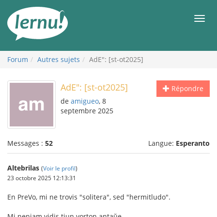
Aller
au
Men
contenu
Forum
Autres sujets
AdE": [st-ot2025]
AdE": [st-ot2025]
Répondre
de
amigueo
, 8
septembre 2025
Messages :
52
Langue:
Esperanto
Altebrilas
(
Voir le profil
)
23 octobre 2025 12:13:31
En PreVo, mi ne trovis "solitera", sed "hermitludo".
Mi neniam vidis tiun vorton antaŭe.