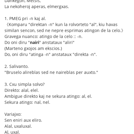
Dankegon, Metsis,
La nekoheroj aperas, elmergxas.
1. PMEG pri -n kaj al.
《Komparu "direktan -n" kun la rolvorteto "al", kiu havas
similan sencon, sed ne nepre esprimas atingon de la celo.》
Gravega nuanco: atingo de la celo :: -n.
Do oni diru "
nairi
" anstataux "aliri"
(Marteno gxojos am ekscios.)
Do, oni diru "atinga -n" anstataux "direkta -n".
2. Salivanto.
"Bruselo alireblas sed ne naireblas per auxto."
3. Cxu simpla solvo?
Direkto: alal, elel.
Ambigue direkto kaj ne sekura atingo: al, el.
Sekura atingo: nal, nel.
Variajxo:
Sen eniri aux eliro.
Alal, uxaluxal.
Al, uxal.