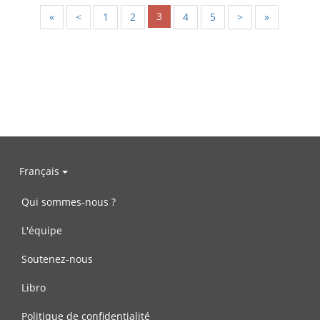
3
«
<
1
2
4
5
>
»
Français
Qui sommes-nous ?
L'équipe
Soutenez-nous
Libro
Politique de confidentialité