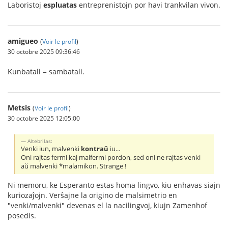
Laboristoj
espluatas
entreprenistojn por havi trankvilan vivon.
amigueo
(
Voir le profil
)
30 octobre 2025 09:36:46
Kunbatali = sambatali.
Metsis
(
Voir le profil
)
30 octobre 2025 12:05:00
Altebrilas:
Venki iun, malvenki
kontraŭ
iu...
Oni rajtas fermi kaj malfermi pordon, sed oni ne rajtas venki
aŭ malvenki *malamikon. Strange !
Ni memoru, ke Esperanto estas homa lingvo, kiu enhavas siajn
kuriozaĵojn. Verŝajne la origino de malsimetrio en
"venki/malvenki" devenas el la nacilingvoj, kiujn Zamenhof
posedis.