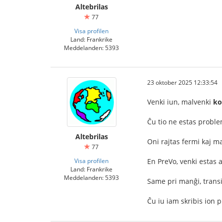
Altebrilas
77
Visa profilen
Land: Frankrike
Meddelanden: 5393
23 oktober 2025 12:33:54
Venki iun, malvenki
ko
Ĉu tio ne estas problem
Altebrilas
Oni rajtas fermi kaj m
77
Visa profilen
En PreVo, venki estas 
Land: Frankrike
Meddelanden: 5393
Same pri manĝi, transi
Ĉu iu iam skribis ion 