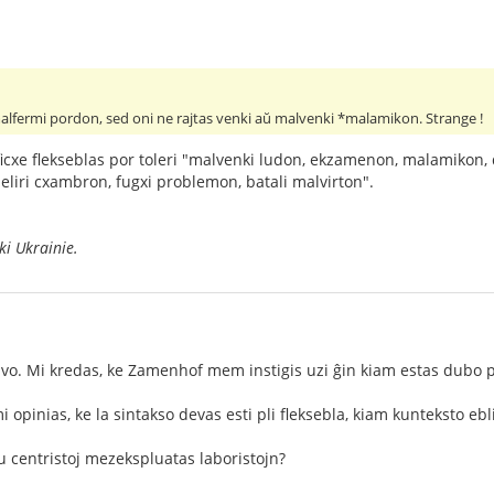
malfermi pordon, sed oni ne rajtas venki aŭ malvenki *malamikon. Strange !
icxe flekseblas por toleri "malvenki ludon, ekzamenon, malamikon, 
eliri cxambron, fugxi problemon, batali malvirton".
i Ukrainie.
tivo. Mi kredas, ke Zamenhof mem instigis uzi ĝin kiam estas dubo
 opinias, ke la sintakso devas esti pli fleksebla, kiam kunteksto ebli
 centristoj mezekspluatas laboristojn?