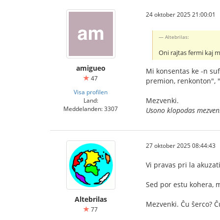
24 oktober 2025 21:00:01
Altebrilas:
Oni rajtas fermi kaj 
amigueo
Mi konsentas ke -n suf
47
premion, renkonton", "
Visa profilen
Mezvenki.
Land:
Meddelanden: 3307
Usono klopodas mezvenk
27 oktober 2025 08:44:43
Vi pravas pri la akuza
Sed por estu kohera, mi
Altebrilas
Mezvenki. Ĉu ŝerco? Ĉu
77