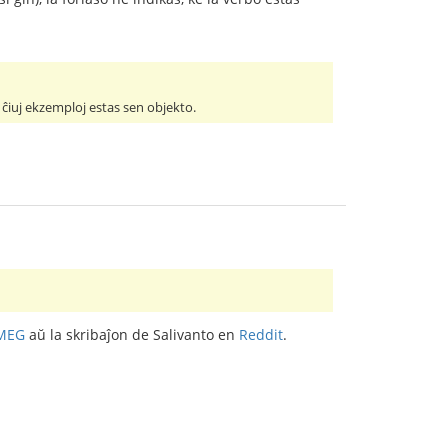
d ĉiuj ekzemploj estas sen objekto.
MEG
aŭ la skribaĵon de Salivanto en
Reddit
.