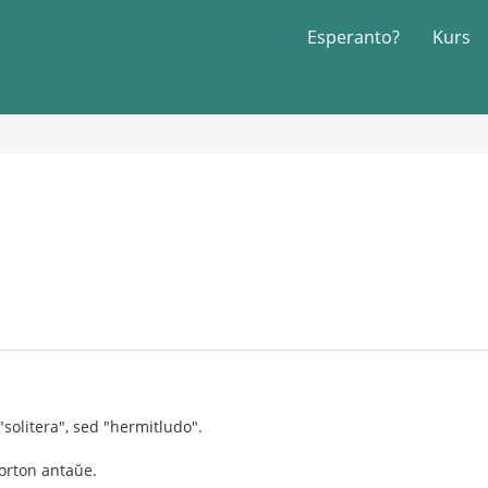
Esperanto?
Kurs
"solitera", sed "hermitludo".
orton antaŭe.