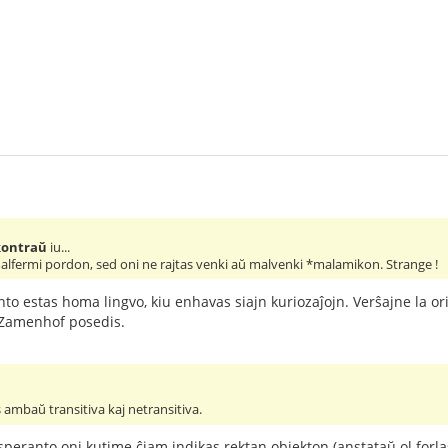
kontraŭ
iu...
malfermi pordon, sed oni ne rajtas venki aŭ malvenki *malamikon. Strange !
o estas homa lingvo, kiu enhavas siajn kuriozaĵojn. Verŝajne la o
jn Zamenhof posedis.
 ambaŭ transitiva kaj netransitiva.
eranto oni kutime ĉiam indikas rektan objekton (anstataŭ ol forlasi 