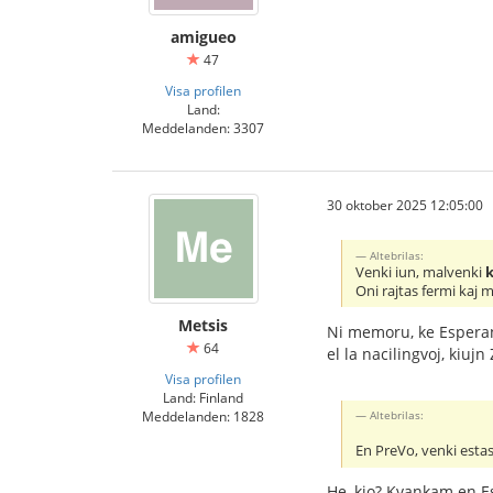
amigueo
47
Visa profilen
Land:
Meddelanden: 3307
30 oktober 2025 12:05:00
Altebrilas:
Venki iun, malvenki
Oni rajtas fermi kaj 
Metsis
Ni memoru, ke Esperant
64
el la nacilingvoj, kiu
Visa profilen
Land: Finland
Meddelanden: 1828
Altebrilas:
En PreVo, venki estas
He, kio? Kvankam en Esp