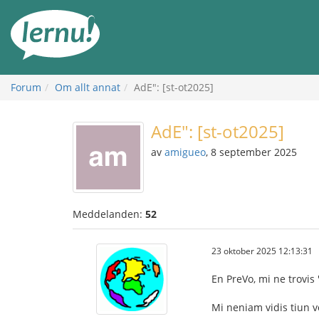
Till
sidans
innehåll
Forum
Om allt annat
AdE": [st-ot2025]
AdE": [st-ot2025]
av
amigueo
, 8 september 2025
Meddelanden:
52
23 oktober 2025 12:13:31
En PreVo, mi ne trovis 
Mi neniam vidis tiun v