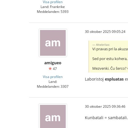
Visa profilen
Land: Frankrike
Meddelanden: 5393
30 oktober 2025 09:05:24
Altebrilas:
Vi pravas pri la aku
Sed por estu kohera, m
amigueo
Mezvenki. Ĉu ŝerco? 
47
Visa profilen
Laboristoj
espluatas
en
Land:
Meddelanden: 3307
30 oktober 2025 09:36:46
Kunbatali = sambatali.