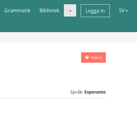
Grammatik
Bibliotek
SV
Logga in
Svara
Språk:
Esperanto