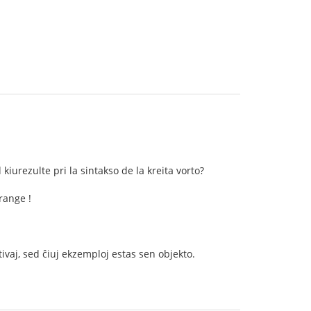
kiurezulte pri la sintakso de la kreita vorto?
range !
ivaj, sed ĉiuj ekzemploj estas sen objekto.