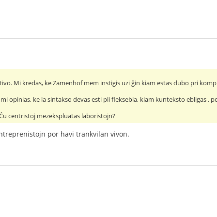
zativo. Mi kredas, ke Zamenhof mem instigis uzi ĝin kiam estas dubo pri kom
i opinias, ke la sintakso devas esti pli fleksebla, kiam kunteksto ebligas , po
Ĉu centristoj mezekspluatas laboristojn?
treprenistojn por havi trankvilan vivon.