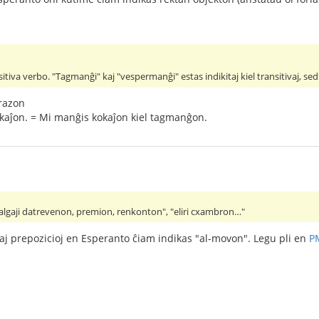
itiva verbo. "Tagmanĝi" kaj "vespermanĝi" estas indikitaj kiel transitivaj, se
razon
kaĵon. = Mi manĝis kokaĵon kiel tagmanĝon.
algaji datrevenon, premion, renkonton", "eliri cxambron…"
j prepozicioj en Esperanto ĉiam indikas "al-movon". Legu pli en
P