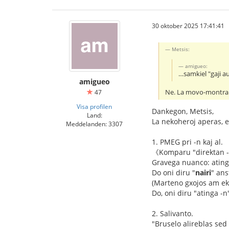
30 oktober 2025 17:41:41
Metsis:
amigueo:
…samkiel "gaji a
amigueo
Ne. La movo-montrant
47
Visa profilen
Dankegon, Metsis,
Land:
La nekoheroj aperas, 
Meddelanden: 3307
1. PMEG pri -n kaj al.
《Komparu "direktan -n"
Gravega nuanco: atingo 
Do oni diru "
nairi
" ans
(Marteno gxojos am eks
Do, oni diru "atinga -n
2. Salivanto.
"Bruselo alireblas sed