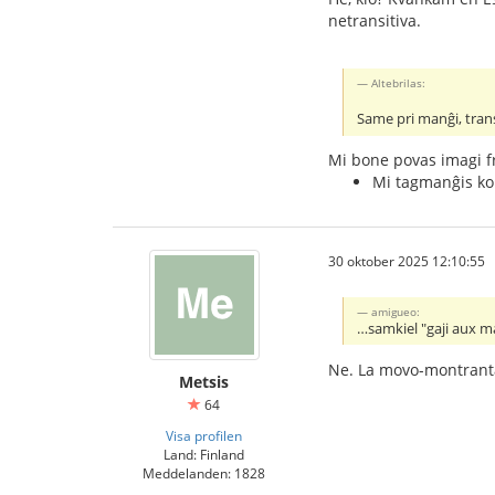
netransitiva.
Altebrilas:
Same pri manĝi, trans
Mi bone povas imagi f
Mi tagmanĝis ko
30 oktober 2025 12:10:55
amigueo:
…samkiel "gaji aux m
Ne. La movo-montranta
Metsis
64
Visa profilen
Land: Finland
Meddelanden: 1828