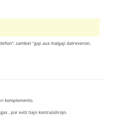
defion", samkiel "gaji aux malgaji datrevenon,
 pri komplemento.
gas , por eviti tiajn kontraŭdirojn.