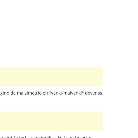
rigino de malsimetrio en "venki/malvenki" devenas
ĝin), la forlaso ne indikas, ke la verbo estas