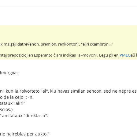
ux malgaji datrevenon, premion, renkonton", "eliri cxambron…"
aj prepozicioj en Esperanto ĉiam indikas "al-movon". Legu pli en
PMEG
aŭ 
elmergxas.
 kun la rolvorteto "al", kiu havas similan sencon, sed ne nepre e
de la celo :: -n.
tataux "aliri"
cios.)
" anstataux "direkta -n".
 ne naireblas per auxto."