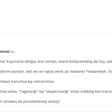
ntraŭ
iu...
a? Esperanto ebligas krei vortojn, teorie kompreneblaj de ĉiuj, sed 
alfermi pordon, sed oni ne rajtas venki aŭ malvenki *malamikon. St
ambaŭ transitiva kaj netransitiva.
tiva verbo. "Tagmanĝi" kaj "vespermanĝi" estas indikitaj kiel transit
pri sintakso de plurelementaj verboj?