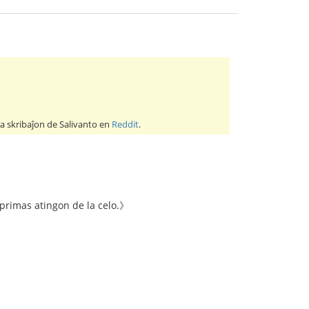
la skribaĵon de Salivanto en
Reddit
.
sprimas atingon de la celo.》