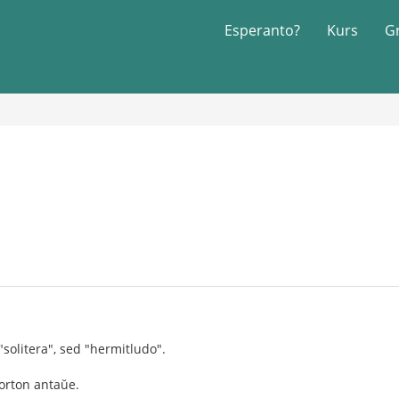
Esperanto?
Kurs
G
"solitera", sed "hermitludo".
orton antaŭe.