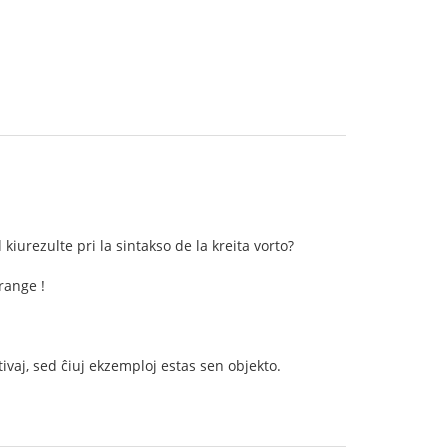
kiurezulte pri la sintakso de la kreita vorto?
range !
ivaj, sed ĉiuj ekzemploj estas sen objekto.