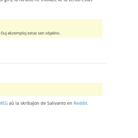
d ĉiuj ekzemploj estas sen objekto.
MEG
aŭ la skribaĵon de Salivanto en
Reddit
.