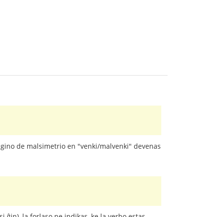
rigino de malsimetrio en "venki/malvenki" devenas
ĝin), la forlaso ne indikas, ke la verbo estas