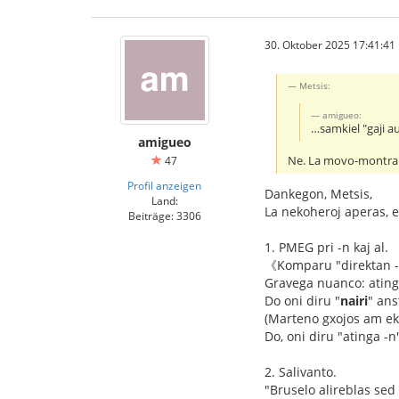
30. Oktober 2025 17:41:41
Metsis:
amigueo:
…samkiel "gaji a
amigueo
Ne. La movo-montrant
47
Profil anzeigen
Dankegon, Metsis,
Land:
La nekoheroj aperas, 
Beiträge: 3306
1. PMEG pri -n kaj al.
《Komparu "direktan -n"
Gravega nuanco: atingo 
Do oni diru "
nairi
" ans
(Marteno gxojos am eks
Do, oni diru "atinga -n
2. Salivanto.
"Bruselo alireblas sed