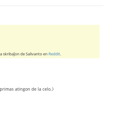
la skribaĵon de Salivanto en
Reddit
.
sprimas atingon de la celo.》