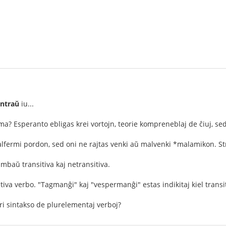
ntraŭ
iu...
a? Esperanto ebligas krei vortojn, teorie kompreneblaj de ĉiuj, sed 
alfermi pordon, sed oni ne rajtas venki aŭ malvenki *malamikon. St
ambaŭ transitiva kaj netransitiva.
tiva verbo. "Tagmanĝi" kaj "vespermanĝi" estas indikitaj kiel transit
pri sintakso de plurelementaj verboj?