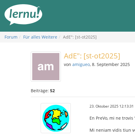
Zum
Inhalt
Forum
Für alles Weitere
AdE": [st-ot2025]
AdE": [st-ot2025]
von
amigueo
, 8. September 2025
Beiträge:
52
23. Oktober 2025 12:13:31
En PreVo, mi ne trovis 
Mi neniam vidis tiun v