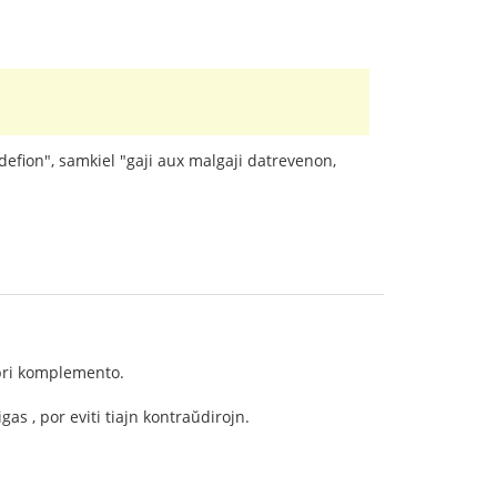
defion", samkiel "gaji aux malgaji datrevenon,
 pri komplemento.
gas , por eviti tiajn kontraŭdirojn.