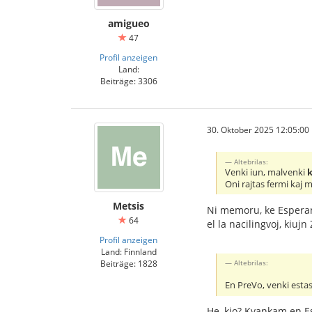
amigueo
47
Profil anzeigen
Land:
Beiträge: 3306
30. Oktober 2025 12:05:00
Altebrilas:
Venki iun, malvenki
Oni rajtas fermi kaj 
Metsis
Ni memoru, ke Esperant
64
el la nacilingvoj, kiu
Profil anzeigen
Land: Finnland
Beiträge: 1828
Altebrilas:
En PreVo, venki estas
He, kio? Kvankam en Esp