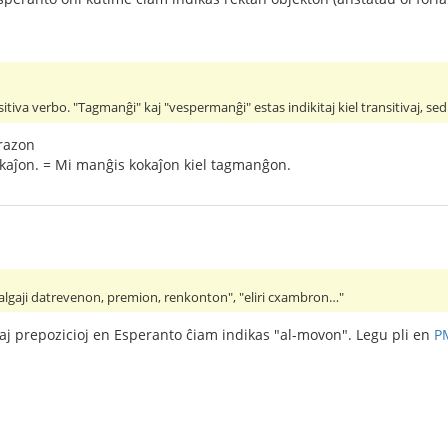
itiva verbo. "Tagmanĝi" kaj "vespermanĝi" estas indikitaj kiel transitivaj, se
razon
kaĵon. = Mi manĝis kokaĵon kiel tagmanĝon.
algaji datrevenon, premion, renkonton", "eliri cxambron…"
j prepozicioj en Esperanto ĉiam indikas "al-movon". Legu pli en
P