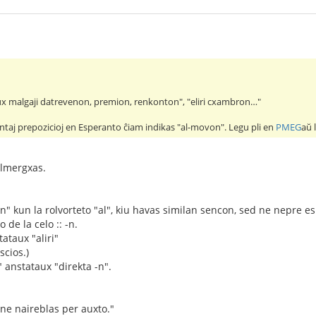
ux malgaji datrevenon, premion, renkonton", "eliri cxambron…"
aj prepozicioj en Esperanto ĉiam indikas "al-movon". Legu pli en
PMEG
aŭ 
elmergxas.
 kun la rolvorteto "al", kiu havas similan sencon, sed ne nepre e
de la celo :: -n.
tataux "aliri"
cios.)
" anstataux "direkta -n".
 ne naireblas per auxto."