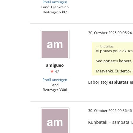
Profil anzeigen
Land: Frankreich
Beiträge: 5392
30. Oktober 2025 09:05:24
Altebrilas:
Vi pravas pri la aku
Sed por estu kohera, m
amigueo
Mezvenki. Ĉu ŝerco? 
47
Profil anzeigen
Laboristoj
espluatas
en
Land:
Beiträge: 3306
30. Oktober 2025 09:36:46
Kunbatali = sambatali.