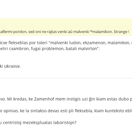
malfermi pordon, sed oni ne rajtas venki aŭ malvenki *malamikon. Strange !
icxe flekseblas por toleri "malvenki ludon, ekzamenon, malamikon, 
eliri cxambron, fugxi problemon, batali malvirton".
i Ukrainie.
tivo. Mi kredas, ke Zamenhof mem instigis uzi ĝin kiam estas dubo
 opinias, ke la sintakso devas esti pli fleksebla, kiam kunteksto ebli
 centristoj mezekspluatas laboristojn?