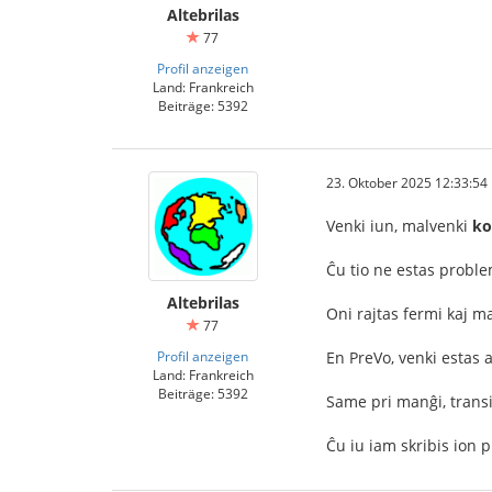
Altebrilas
77
Profil anzeigen
Land: Frankreich
Beiträge: 5392
23. Oktober 2025 12:33:54
Venki iun, malvenki
ko
Ĉu tio ne estas problem
Altebrilas
Oni rajtas fermi kaj m
77
Profil anzeigen
En PreVo, venki estas 
Land: Frankreich
Beiträge: 5392
Same pri manĝi, transi
Ĉu iu iam skribis ion 