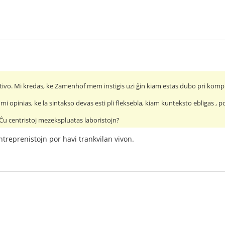
zativo. Mi kredas, ke Zamenhof mem instigis uzi ĝin kiam estas dubo pri kom
i opinias, ke la sintakso devas esti pli fleksebla, kiam kunteksto ebligas , po
Ĉu centristoj mezekspluatas laboristojn?
treprenistojn por havi trankvilan vivon.