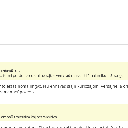
kontraŭ
iu...
malfermi pordon, sed oni ne rajtas venki aŭ malvenki *malamikon. Strange !
o estas homa lingvo, kiu enhavas siajn kuriozaĵojn. Verŝajne la o
jn Zamenhof posedis.
 ambaŭ transitiva kaj netransitiva.
eranto oni kutime ĉiam indikas rektan objekton (anstataŭ ol forlasi 