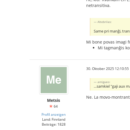
netransitiva.
Altebrilas:
Same pri manĝi, trans
Mi bone povas imagi f
Mi tagmanĝis ko
30. Oktober 2025 12:10:55
amigueo:
…samkiel "gaji aux m
Ne. La movo-montranta
Metsis
64
Profil anzeigen
Land: Finnland
Beiträge: 1828