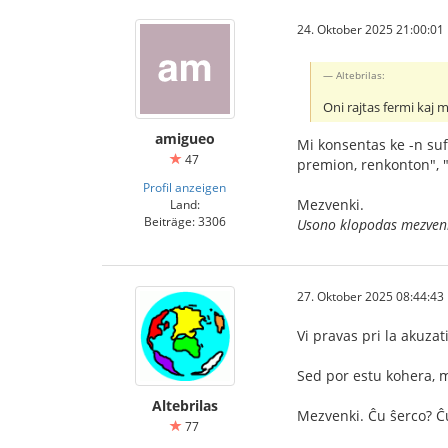
24. Oktober 2025 21:00:01
Altebrilas:
Oni rajtas fermi kaj 
amigueo
Mi konsentas ke -n suf
47
premion, renkonton", "
Profil anzeigen
Mezvenki.
Land:
Beiträge: 3306
Usono klopodas mezvenk
27. Oktober 2025 08:44:43
Vi pravas pri la akuza
Sed por estu kohera, mi
Altebrilas
Mezvenki. Ĉu ŝerco? Ĉu
77