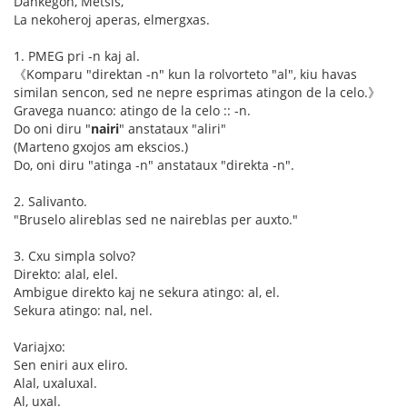
Dankegon, Metsis,
La nekoheroj aperas, elmergxas.
1. PMEG pri -n kaj al.
《Komparu "direktan -n" kun la rolvorteto "al", kiu havas
similan sencon, sed ne nepre esprimas atingon de la celo.》
Gravega nuanco: atingo de la celo :: -n.
Do oni diru "
nairi
" anstataux "aliri"
(Marteno gxojos am ekscios.)
Do, oni diru "atinga -n" anstataux "direkta -n".
2. Salivanto.
"Bruselo alireblas sed ne naireblas per auxto."
3. Cxu simpla solvo?
Direkto: alal, elel.
Ambigue direkto kaj ne sekura atingo: al, el.
Sekura atingo: nal, nel.
Variajxo:
Sen eniri aux eliro.
Alal, uxaluxal.
Al, uxal.