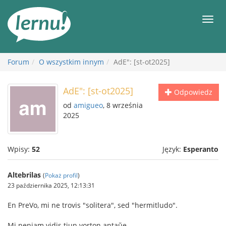
Więcej
Men
Forum
O wszystkim innym
AdE": [st-ot2025]
AdE": [st-ot2025]
Odpowiedz
od
amigueo
, 8 września
2025
Wpisy:
52
Język:
Esperanto
Altebrilas
(
Pokaż profil
)
23 października 2025, 12:13:31
En PreVo, mi ne trovis "solitera", sed "hermitludo".
Mi neniam vidis tiun vorton antaŭe.