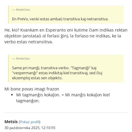
Altebrilas:
En PreVo, venki estas ambaŭ transitiva kaj netransitiva.
He, kio? Kvankam en Esperanto oni kutime ĉiam indikas rektan
objekton (anstataŭ ol forlasi ĝin), la forlaso ne indikas, ke la
verbo estas netransitiva.
Altebrilas:
Same pri manĝi, transitiva verbo. "Tagmanĝi" kaj
"vespermanĝi" estas indikitaj kiel transitivaj, sed ĉiuj
ekzemploj estas sen objekto.
Mi bone povas imagi frazon
Mi tagmanĝis kokaĵon. = Mi manĝis kokaĵon kiel
tagmanĝon.
Metsis
(
Pokaż profil
)
30 października 2025, 12:10:55