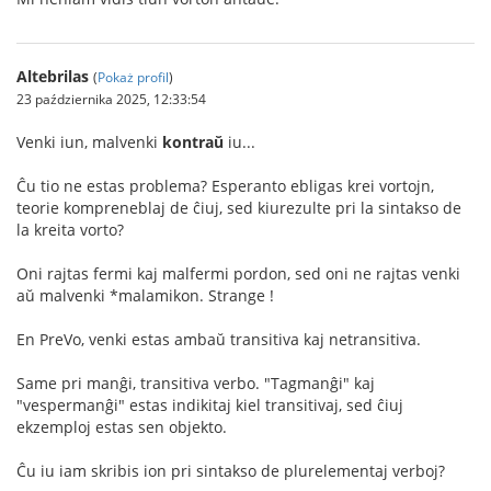
Altebrilas
(
Pokaż profil
)
23 października 2025, 12:33:54
Venki iun, malvenki
kontraŭ
iu...
Ĉu tio ne estas problema? Esperanto ebligas krei vortojn,
teorie kompreneblaj de ĉiuj, sed kiurezulte pri la sintakso de
la kreita vorto?
Oni rajtas fermi kaj malfermi pordon, sed oni ne rajtas venki
aŭ malvenki *malamikon. Strange !
En PreVo, venki estas ambaŭ transitiva kaj netransitiva.
Same pri manĝi, transitiva verbo. "Tagmanĝi" kaj
"vespermanĝi" estas indikitaj kiel transitivaj, sed ĉiuj
ekzemploj estas sen objekto.
Ĉu iu iam skribis ion pri sintakso de plurelementaj verboj?