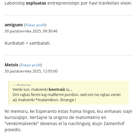
Laboristoj
espluatas
entreprenistojn por havi trankvilan vivon.
amigueo
(
Pokaż profil
)
30 października 2025, 09:36:46
Kunbatali = sambatali.
Metsis
(
Pokaż profil
)
30 października 2025, 12:05:00
Altebrilas:
Venki iun, malvenki
kontraŭ
iu...
Oni rajtas fermi kaj malfermi pordon, sed oni ne rajtas venki
aŭ malvenki *malamikon. Strange !
Ni memoru, ke Esperanto estas homa lingvo, kiu enhavas siajn
kuriozaĵojn. Verŝajne la origino de malsimetrio en
"venki/malvenki" devenas el la nacilingvoj, kiujn Zamenhof
posedis.