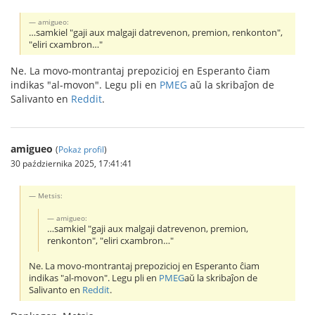
amigueo:
…samkiel "gaji aux malgaji datrevenon, premion, renkonton",
"eliri cxambron…"
Ne. La movo-montrantaj prepozicioj en Esperanto ĉiam
indikas "al-movon". Legu pli en
PMEG
aŭ la skribaĵon de
Salivanto en
Reddit
.
amigueo
(
Pokaż profil
)
30 października 2025, 17:41:41
Metsis:
amigueo:
…samkiel "gaji aux malgaji datrevenon, premion,
renkonton", "eliri cxambron…"
Ne. La movo-montrantaj prepozicioj en Esperanto ĉiam
indikas "al-movon". Legu pli en
PMEG
aŭ la skribaĵon de
Salivanto en
Reddit
.