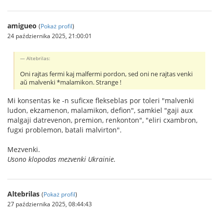
amigueo
(
Pokaż profil
)
24 października 2025, 21:00:01
Altebrilas:
Oni rajtas fermi kaj malfermi pordon, sed oni ne rajtas venki
aŭ malvenki *malamikon. Strange !
Mi konsentas ke -n suficxe flekseblas por toleri "malvenki
ludon, ekzamenon, malamikon, defion", samkiel "gaji aux
malgaji datrevenon, premion, renkonton", "eliri cxambron,
fugxi problemon, batali malvirton".
Mezvenki.
Usono klopodas mezvenki Ukrainie.
Altebrilas
(
Pokaż profil
)
27 października 2025, 08:44:43