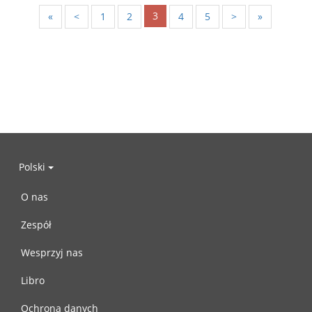
3
«
<
1
2
4
5
>
»
Polski
O nas
Zespół
Wesprzyj nas
Libro
Ochrona danych