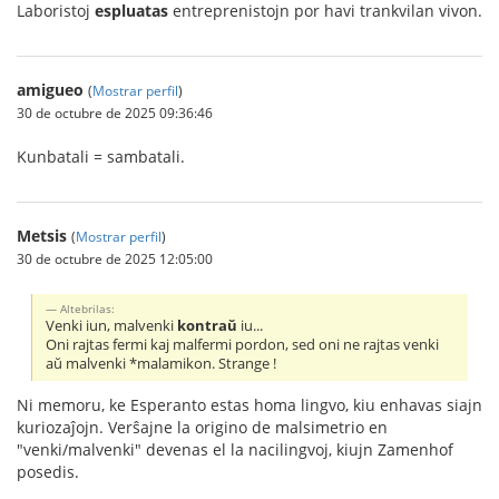
Laboristoj
espluatas
entreprenistojn por havi trankvilan vivon.
amigueo
(
Mostrar perfil
)
30 de octubre de 2025 09:36:46
Kunbatali = sambatali.
Metsis
(
Mostrar perfil
)
30 de octubre de 2025 12:05:00
Altebrilas:
Venki iun, malvenki
kontraŭ
iu...
Oni rajtas fermi kaj malfermi pordon, sed oni ne rajtas venki
aŭ malvenki *malamikon. Strange !
Ni memoru, ke Esperanto estas homa lingvo, kiu enhavas siajn
kuriozaĵojn. Verŝajne la origino de malsimetrio en
"venki/malvenki" devenas el la nacilingvoj, kiujn Zamenhof
posedis.