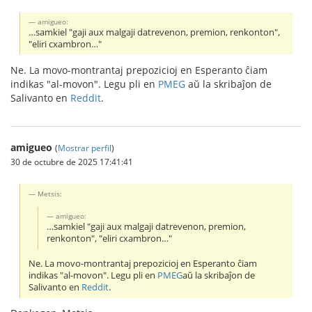
amigueo:
…samkiel "gaji aux malgaji datrevenon, premion, renkonton",
"eliri cxambron…"
Ne. La movo-montrantaj prepozicioj en Esperanto ĉiam
indikas "al-movon". Legu pli en
PMEG
aŭ la skribaĵon de
Salivanto en
Reddit
.
amigueo
(
Mostrar perfil
)
30 de octubre de 2025 17:41:41
Metsis:
amigueo:
…samkiel "gaji aux malgaji datrevenon, premion,
renkonton", "eliri cxambron…"
Ne. La movo-montrantaj prepozicioj en Esperanto ĉiam
indikas "al-movon". Legu pli en
PMEG
aŭ la skribaĵon de
Salivanto en
Reddit
.