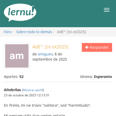
Contenido
Men
Foro
Sobre todo lo demás
AdE": [st-ot2025]
AdE": [st-ot2025]
Responder
de
amigueo
, 8 de
septiembre de 2025
Aportes:
52
Idioma:
Esperanto
Altebrilas
(
Mostrar perfil
)
23 de octubre de 2025 12:13:31
En PreVo, mi ne trovis "solitera", sed "hermitludo".
Mi neniam vidis tiun vorton antaŭe.