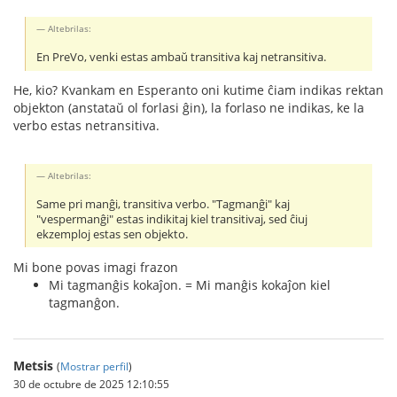
Altebrilas:
En PreVo, venki estas ambaŭ transitiva kaj netransitiva.
He, kio? Kvankam en Esperanto oni kutime ĉiam indikas rektan
objekton (anstataŭ ol forlasi ĝin), la forlaso ne indikas, ke la
verbo estas netransitiva.
Altebrilas:
Same pri manĝi, transitiva verbo. "Tagmanĝi" kaj
"vespermanĝi" estas indikitaj kiel transitivaj, sed ĉiuj
ekzemploj estas sen objekto.
Mi bone povas imagi frazon
Mi tagmanĝis kokaĵon. = Mi manĝis kokaĵon kiel
tagmanĝon.
Metsis
(
Mostrar perfil
)
30 de octubre de 2025 12:10:55