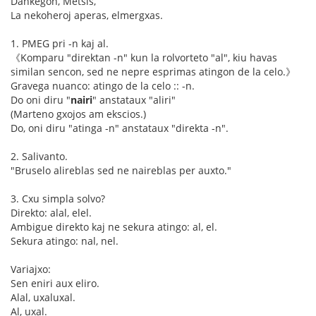
Dankegon, Metsis,
La nekoheroj aperas, elmergxas.
1. PMEG pri -n kaj al.
《Komparu "direktan -n" kun la rolvorteto "al", kiu havas
similan sencon, sed ne nepre esprimas atingon de la celo.》
Gravega nuanco: atingo de la celo :: -n.
Do oni diru "
nairi
" anstataux "aliri"
(Marteno gxojos am ekscios.)
Do, oni diru "atinga -n" anstataux "direkta -n".
2. Salivanto.
"Bruselo alireblas sed ne naireblas per auxto."
3. Cxu simpla solvo?
Direkto: alal, elel.
Ambigue direkto kaj ne sekura atingo: al, el.
Sekura atingo: nal, nel.
Variajxo:
Sen eniri aux eliro.
Alal, uxaluxal.
Al, uxal.