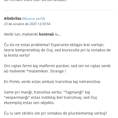
Altebrilas
(
Mostrar perfil
)
23 de octubre de 2025 12:33:54
Venki iun, malvenki
kontraŭ
iu...
Ĉu tio ne estas problema? Esperanto ebligas krei vortojn,
teorie kompreneblaj de ĉiuj, sed kiurezulte pri la sintakso de
la kreita vorto?
Oni rajtas fermi kaj malfermi pordon, sed oni ne rajtas venki
aŭ malvenki *malamikon. Strange !
En PreVo, venki estas ambaŭ transitiva kaj netransitiva.
Same pri manĝi, transitiva verbo. "Tagmanĝi" kaj
"vespermanĝi" estas indikitaj kiel transitivaj, sed ĉiuj
ekzemploj estas sen objekto.
Ĉu iu iam skribis ion pri sintakso de plurelementaj verboj?