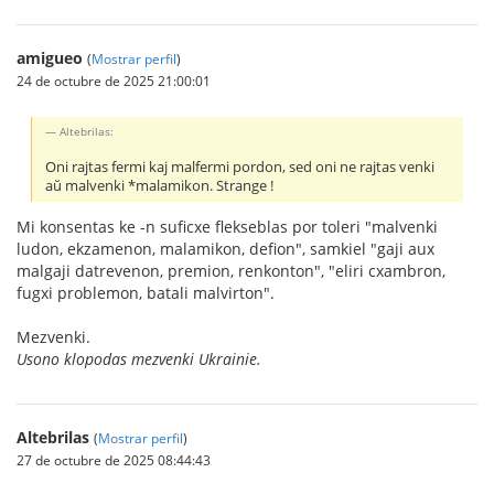
amigueo
(
Mostrar perfil
)
24 de octubre de 2025 21:00:01
Altebrilas:
Oni rajtas fermi kaj malfermi pordon, sed oni ne rajtas venki
aŭ malvenki *malamikon. Strange !
Mi konsentas ke -n suficxe flekseblas por toleri "malvenki
ludon, ekzamenon, malamikon, defion", samkiel "gaji aux
malgaji datrevenon, premion, renkonton", "eliri cxambron,
fugxi problemon, batali malvirton".
Mezvenki.
Usono klopodas mezvenki Ukrainie.
Altebrilas
(
Mostrar perfil
)
27 de octubre de 2025 08:44:43