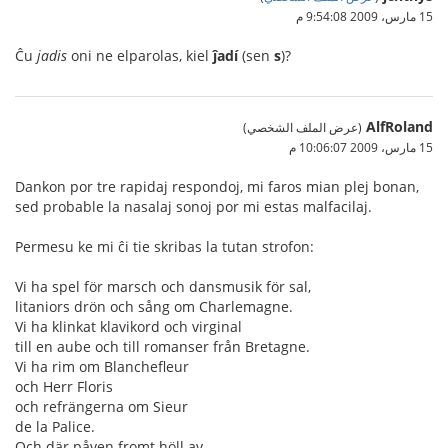
15 مارس، 2009 9:54:08 م
Ĉu
jadis
oni ne elparolas, kiel
ĵadí
(sen
s
)?
AlfRoland
(عرض الملف الشخصي)
15 مارس، 2009 10:06:07 م
Dankon por tre rapidaj respondoj, mi faros mian plej bonan,
sed probable la nasalaj sonoj por mi estas malfacilaj.
Permesu ke mi ĉi tie skribas la tutan strofon:
Vi ha spel för marsch och dansmusik för sal,
litaniors drön och sång om Charlemagne.
Vi ha klinkat klavikord och virginal
till en aube och till romanser från Bretagne.
Vi ha rim om Blanchefleur
och Herr Floris
och refrängerna om Sieur
de la Palice.
Och där påven fromt höll av