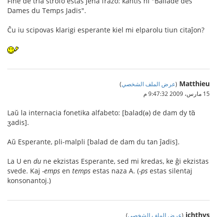
Fine de tria strofo estas jena frazo: kantis ni "Ballade des
Dames du Temps Jadis".
Ĉu iu scipovas klarigi esperante kiel mi elparolu tiun citaĵon?
Matthieu
(
عرض الملف الشخصي
)
15 مارس، 2009 9:47:32 م
Laŭ la internacia fonetika alfabeto: [balad(ə) de dam dy tɑ̃
ʒadis].
Aŭ Esperante, pli-malpli [balad de dam du tan ĵadis].
La U en
du
ne ekzistas Esperante, sed mi kredas, ke ĝi ekzistas
svede. Kaj
-emps
en
temps
estas naza A. (
-ps
estas silentaj
konsonantoj.)
jchthys
(
عرض الملف الشخصي
)