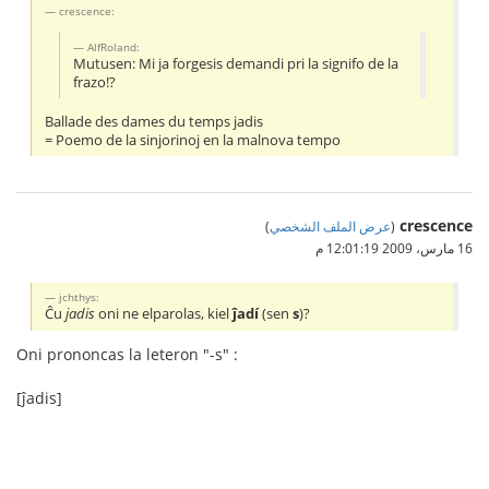
crescence:
AlfRoland:
Mutusen: Mi ja forgesis demandi pri la signifo de la
frazo!?
Ballade des dames du temps jadis
= Poemo de la sinjorinoj en la malnova tempo
crescence
(
عرض الملف الشخصي
)
16 مارس، 2009 12:01:19 م
jchthys:
Ĉu
jadis
oni ne elparolas, kiel
ĵadí
(sen
s
)?
Oni prononcas la leteron "-s" :
[ĵadis]